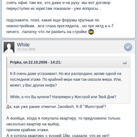
снять офис там же, это даже и на руку. мы вот договор
переуступки их юристам показали - уже вопросы...
подскажите, плиз, какие еще форумы крупные по
новоостройкам...все глаза проглядела...но про иктд и к-7
ничего...палатку что ли разбить на стройке
White
22 Oct 2006
Pripka, on 22.10.2006 - 14:21:
К-8 очень даже устраивает. Но все распродано, кроме одной на
последнем этаже. По крайней мере нам так сказали вчера. Или,
может, у Вас другая инфа?
White, а что Вы купили? Напрямую у Жистрой или Твой Дом?
Да, как уже ранее отметил Jarodesh, К-8 "Жилстрой"!
А вообще, когда я покупала квартиру, то предложили только
несколько квартир на выбор,
причем крайние этажи.
А я хотела квартиру с кухней 18м, сказали, что их нет!