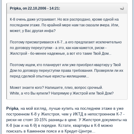
Pripka, on 22.10.2006 - 14:21:
К-8 очень даже устраивает. Но все распродано, кроме одной на
последнем этаже. По крайней мере нам так сказали вчера. Или,
может, у Вас другая инфа?
Поэтому присматриваеся к К-7...а его предлагают исключительно
по договору переуступки - а это, как нам кажется, риски -
Жилстрой - бо-менее надежные, а вот кто такие Твой Дом...
Поэтому ищем, кто планирует или уже приобрел квартиру у Твой
Дом по договору переуступки права требования. Проверяли ли их
перед сделкой опытные юристы-жилищники...
Может знаете кого? Напишите, плиз, вопрос срочный.
White, а что Вы купили? Напрямую у Жистрой или Твой Дом?
Pripka
, на мой взгляд, лучше купить на последнем этаже в уже
построенном К-8 у Жилстроя, чем у ИКТД в непостроенном К-7 -
риски не стоят 10-15% разницы в цене. У Жилстроя документы на
К-8 (как и на К-9) в порядке. Кстати, квартиры в К-8 можно
поискать в Каменном поясе и в Кредит-Центре...