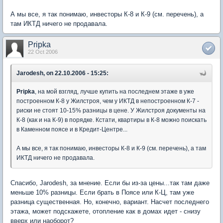
А мы все, я так понимаю, инвесторы К-8 и К-9 (см. перечень), а
там ИКТД ничего не продавала.
Pripka
22 Oct 2006
Jarodesh, on 22.10.2006 - 15:25:
Pripka
, на мой взгляд, лучше купить на последнем этаже в уже
построенном К-8 у Жилстроя, чем у ИКТД в непостроенном К-7 -
риски не стоят 10-15% разницы в цене. У Жилстроя документы на
К-8 (как и на К-9) в порядке. Кстати, квартиры в К-8 можно поискать
в Каменном поясе и в Кредит-Центре...
А мы все, я так понимаю, инвесторы К-8 и К-9 (см. перечень), а там
ИКТД ничего не продавала.
Спасибо, Jarodesh, за мнение. Если бы из-за цены...так там даже
меньше 10% разницы. Если брать в Поясе или К-Ц, там уже
разница существенная. Но, конечно, вариант. Насчет последнего
этажа, может подскажете, отопление как в домах идет - снизу
вверх или наоборот?