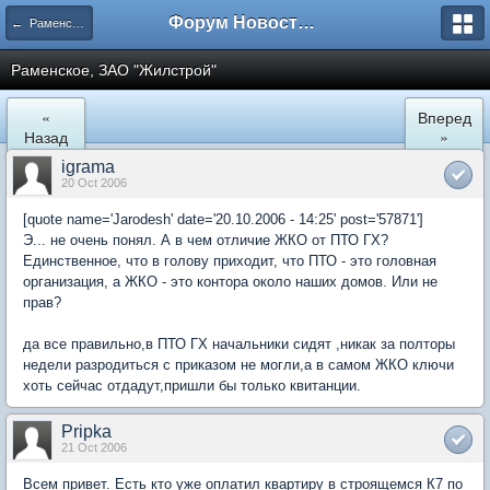
Форум Новостройки
← Раменское
Раменское, ЗАО "Жилстрой"
«
Вперед
Назад
»
igrama
20 Oct 2006
[quote name='Jarodesh' date='20.10.2006 - 14:25' post='57871']
Э... не очень понял. А в чем отличие ЖКО от ПТО ГХ?
Единственное, что в голову приходит, что ПТО - это головная
организация, а ЖКО - это контора около наших домов. Или не
прав?
да все правильно,в ПТО ГХ начальники сидят ,никак за полторы
недели разродиться с приказом не могли,а в самом ЖКО ключи
хоть сейчас отдадут,пришли бы только квитанции.
Pripka
21 Oct 2006
Всем привет. Есть кто уже оплатил квартиру в строящемся К7 по