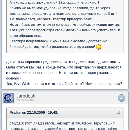
А я хотела квартиру с кухней 18м, сказали, что их нет!
Каково же было мое удивление, когда позвонив, где-то через
месяц, выяснилось, что эти квартиры есть, причем в кол-ве 5 шт!
Т.е. получается, что часть квартир придерживают!
Но это было летом, вполне допускаю, что сейчас ситуация другая.
Хотя уже после просмотра своей квартиры немного успокоилась и
даже обрадовалась!
Квартира понравилась! А кухня 14м. оказалась достаточно
большой для того, чтобы реализовать задуманное!
Да, летом хорошие придерживали, в ведомостях/недвижимость
была статья как раз в конце лета, что квартиры придерживаются
в ожидании осеннего спроса. Есть ли смысл придерживать
осенью?
Так, Вы, White, взяли в итоге крайний этаж? Или осенью купили?
Jarodesh
23 Oct 2006
Pripka, on 22.10.2006 - 19:48:
откуда ж этот ИКТД взялся...как черт из табакерки. вдруг решил
воспользоваться репутацией жилстроя - кто мешает снять офис