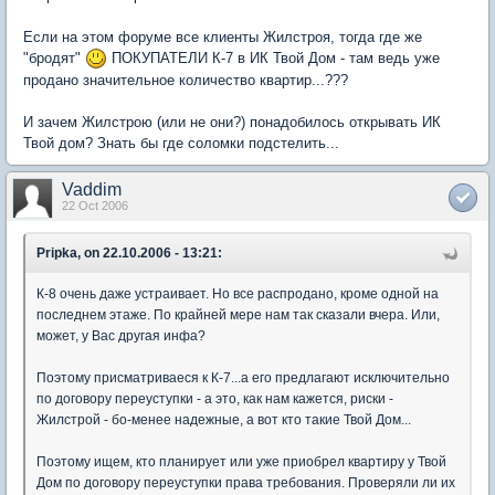
Если на этом форуме все клиенты Жилстроя, тогда где же
"бродят"
ПОКУПАТЕЛИ К-7 в ИК Твой Дом - там ведь уже
продано значительное количество квартир...???
И зачем Жилстрою (или не они?) понадобилось открывать ИК
Твой дом? Знать бы где соломки подстелить...
Vaddim
22 Oct 2006
Pripka, on 22.10.2006 - 13:21:
К-8 очень даже устраивает. Но все распродано, кроме одной на
последнем этаже. По крайней мере нам так сказали вчера. Или,
может, у Вас другая инфа?
Поэтому присматриваеся к К-7...а его предлагают исключительно
по договору переуступки - а это, как нам кажется, риски -
Жилстрой - бо-менее надежные, а вот кто такие Твой Дом...
Поэтому ищем, кто планирует или уже приобрел квартиру у Твой
Дом по договору переуступки права требования. Проверяли ли их