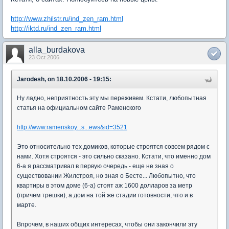
http://www.zhilstr.ru/ind_zen_ram.html
http://iktd.ru/ind_zen_ram.html
alla_burdakova
23 Oct 2006
Jarodesh, on 18.10.2006 - 19:15:
Ну ладно, неприятность эту мы переживем. Кстати, любопытная
статья на официальном сайте Раменского
http://www.ramenskoy...s...ews&id=3521
Это относительно тех домиков, которые строятся совсем рядом с
нами. Хотя строятся - это сильно сказано. Кстати, что именно дом
6-а я рассматривал в первую очередь - еще не зная о
существовании Жилстроя, но зная о Бесте... Любопытно, что
квартиры в этом доме (6-а) стоят аж 1600 долларов за метр
(причем трешки), а дом на той же стадии готовности, что и в
марте.
Впрочем, в наших общих интересах, чтобы они закончили эту