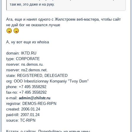
там же, это даже и на руку.
Ага, еще и нанял одного с Жилстроем веб-мастера, чтобы сайт
не дай бог не оказался лучше
А, ну вот еще из whoisa
domain: IKTD.RU
type: CORPORATE
nserver: ns.demos.ru.
nserver: ns2.demos.net.
state: REGISTERED, DELEGATED
org: OOO Inbestizionnay Kompaniy "Tvoy Dom"
phone: +7 495 3558292
fax-no: +7 495 3558292
e-mail:
admin@zhilstr.ru
registrar: DEMOS-REG-RIPN
created: 2006.01.24
paid-till: 2007.01.24
source: TC-RIPN
Кстати, о сайтах. Полюбуйтесь на новые цены.