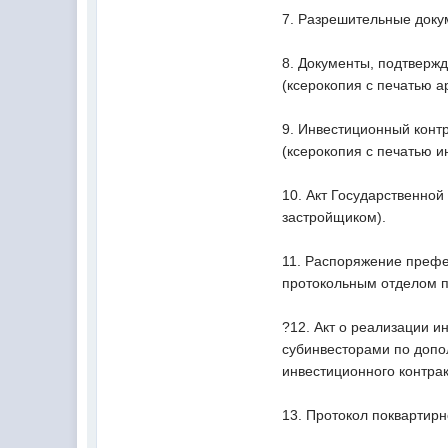
7. Разрешительные докум
8. Документы, подтверж
(ксерокопия с печатью а
9. Инвестиционный конт
(ксерокопия с печатью и
10. Акт Государственной
застройщиком).
11. Распоряжение префе
протокольным отделом 
?12. Акт о реализации и
субинвесторами по допо
инвестиционного контрак
13. Протокол поквартирн