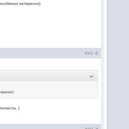
- особенно интересно)
#302
тересно)
полисты. )