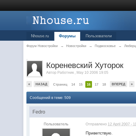
Nhouse.ru
Форумы
Пользователи
Форум Новостройки
→
Новостройки
→
Подмосковье
→
Любер
.
Кореневский Хуторок
Автор
Работник
,
May 10 2006 19:05
«
НАЗАД
ВПЕРЕД
»
Страниц
14
15
16
17
18
Сообщений в теме: 509
Fedro
Пользователь
Отправлено
12 April 2007 - 1
Приветствую.