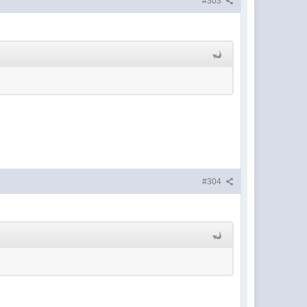
#303
#304