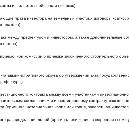
енты исполнительной власти (ксерокс).
дающие права инвестора на земельный участок,- договоры краткос
рендатора).
ракт между префектурой и инвестором, а также дополнительные со
нвестора).
 приемочной комиссии о приемке законченного строительного объек
кта административного округа об утверждении акта Государственн
префектуры).
нвестиционного контракта между всеми участниками инвестиционно
лнительным соглашениям и инвестиционному контракту, заключен
та (оригинал, нотариальная копия или копия, заверенная инвестор
ого распределения долей (оригинал или копия, заверенная всеми 