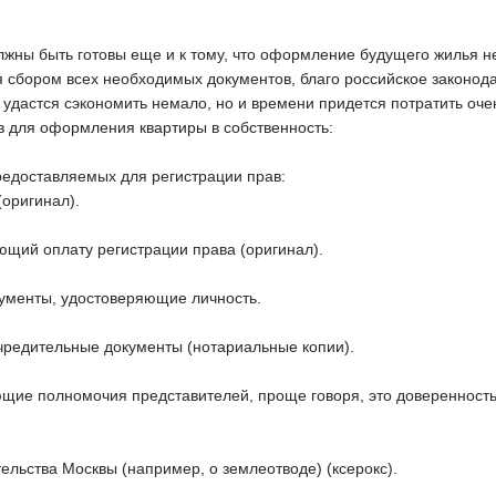
жны быть готовы еще и к тому, что оформление будущего жилья не
я сбором всех необходимых документов, благо российское законод
 удастся сэкономить немало, но и времени придется потратить оче
 для оформления квартиры в собственность:
редоставляемых для регистрации прав:
(оригинал).
ющий оплату регистрации права (оригинал).
кументы, удостоверяющие личность.
учредительные документы (нотариальные копии).
щие полномочия представителей, проще говоря, это доверенность,
ельства Москвы (например, о землеотводе) (ксерокс).