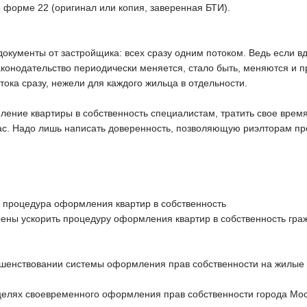
 форме 22 (оригинал или копия, заверенная БТИ).
кументы от застройщика: всех сразу одним потоком. Ведь если вдр
аконодательство периодически меняется, стало быть, меняются и п
отока сразу, нежели для каждого жильца в отдельности.
ление квартиры в собственность специалистам, тратить свое врем
вас. Надо лишь написать доверенность, позволяющую риэлторам пр
а процедура оформления квартир в собственность
ены ускорить процедуру оформления квартир в собственность гра
шенствовании системы оформления прав собственности на жилые
целях своевременного оформления прав собственности города Мо