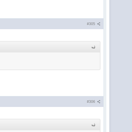
#305
#306