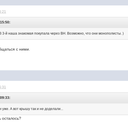
6:21
 15:50:
 В 3-й наша знакомая покупала через ВН. Возможно, что они монополисты. )
бщаться с ними.
5:31
 09:33:
 уже. А вот крышу так и не доделали...
 осталось?