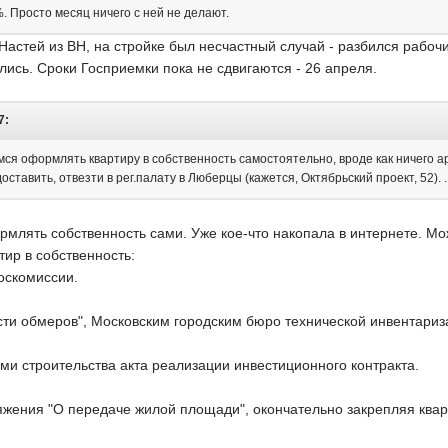
. Просто месяц ничего с ней не делают.
Настей из ВН, на стройке был несчастный случай - разбился рабо
ись. Сроки Госприемки пока не сдвигаются - 26 апреля.
7:
ся оформлять квартиру в собственность самостоятельно, вроде как ничего ар
тавить, отвезти в рег.палату в Люберцы (кажется, Октябрьский проект, 52). ..
млять собственность сами. Уже кое-что накопала в интернете. Мо
ир в собственность:
госкомиссии.
сти обмеров", Московским городским бюро технической инвентариз
ми строительства акта реализации инвестиционного контракта.
жения "О передаче жилой площади", окончательно закрепляя ква