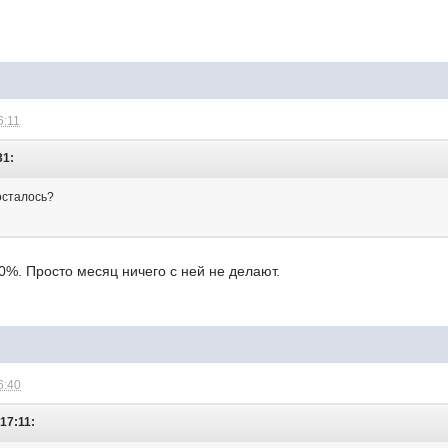
6:11
31:
осталось?
%. Просто месяц ничего с ней не делают.
6:40
 17:11: