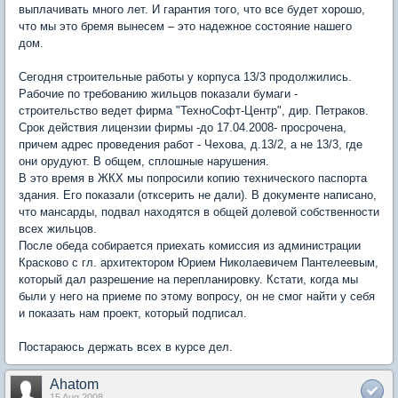
выплачивать много лет. И гарантия того, что все будет хорошо,
что мы это бремя вынесем – это надежное состояние нашего
дом.
Сегодня строительные работы у корпуса 13/3 продолжились.
Рабочие по требованию жильцов показали бумаги -
строительство ведет фирма "ТехноСофт-Центр", дир. Петраков.
Срок действия лицензии фирмы -до 17.04.2008- просрочена,
причем адрес проведения работ - Чехова, д.13/2, а не 13/3, где
они орудуют. В общем, сплошные нарушения.
В это время в ЖКХ мы попросили копию технического паспорта
здания. Его показали (отксерить не дали). В документе написано,
что мансарды, подвал находятся в общей долевой собственности
всех жильцов.
После обеда собирается приехать комиссия из администрации
Красково с гл. архитектором Юрием Николаевичем Пантелеевым,
который дал разрешение на перепланировку. Кстати, когда мы
были у него на приеме по этому вопросу, он не смог найти у себя
и показать нам проект, который подписал.
Постараюсь держать всех в курсе дел.
Ahatom
15 Aug 2008