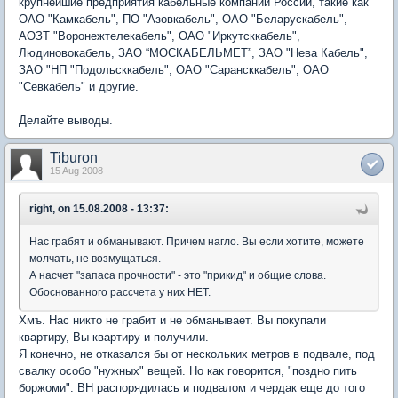
крупнейшие предприятия кабельные компании России, такие как
ОАО "Камкабель", ПО "Азовкабель", ОАО "Беларускабель",
АОЗТ "Воронежтелекабель", ОАО "Иркутсккабель",
Людиновокабель, ЗАО “МОСКАБЕЛЬМЕТ”, ЗАО "Нева Кабель",
ЗАО "НП "Подольсккабель", ОАО "Сарансккабель", ОАО
"Севкабель" и другие.
Делайте выводы.
Tiburon
15 Aug 2008
right, on 15.08.2008 - 13:37:
Нас грабят и обманывают. Причем нагло. Вы если хотите, можете
молчать, не возмущаться.
А насчет "запаса прочности" - это "прикид" и общие слова.
Обоснованного рассчета у них НЕТ.
Хмъ. Нас никто не грабит и не обманывает. Вы покупали
квартиру, Вы квартиру и получили.
Я конечно, не отказался бы от нескольких метров в подвале, под
свалку особо "нужных" вещей. Но как говорится, "поздно пить
боржоми". ВН распорядилась и подвалом и чердак еще до того