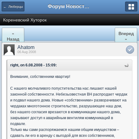
Форум Новостройки
← Люберцы
Кореневский Хуторок
«
Вперед
Назад
»
Ahatom
06 Aug 2008
right, on 6.08.2008 - 15:09:
Внимание, собственники квартир!
С нашего молчаливого попустительства нас лишают нашей
законной собственности. Небезызвестная ВН распродает чердак
и подвал нашего дома. Новые «собственники» разворачивают на
чердаках многотонное строительство, разрушающее наш дом,
без нашего согласия врезаются в коммуникации нашего дома,
закрывают доступ к аварийным вентилям коммуникаций в
подвале.
Только мы сами распоряжаемся нашим общим имуществом –
сдавать ли его в аренду с выгодой для всех собственников,