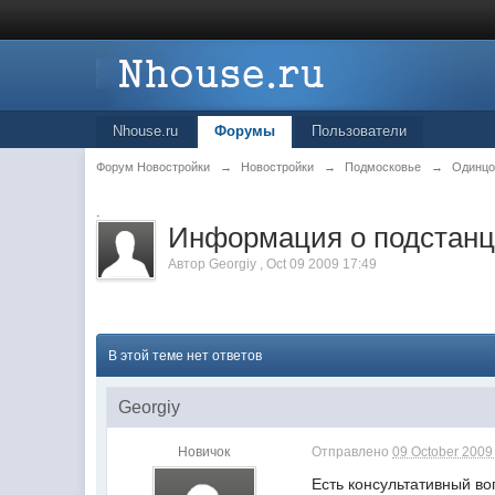
Nhouse.ru
Форумы
Пользователи
Форум Новостройки
→
Новостройки
→
Подмосковье
→
Одинцо
.
Информация о подстанци
Автор
Georgiy
,
Oct 09 2009 17:49
В этой теме нет ответов
Georgiy
Новичок
Отправлено
09 October 2009 
Есть консультативный во