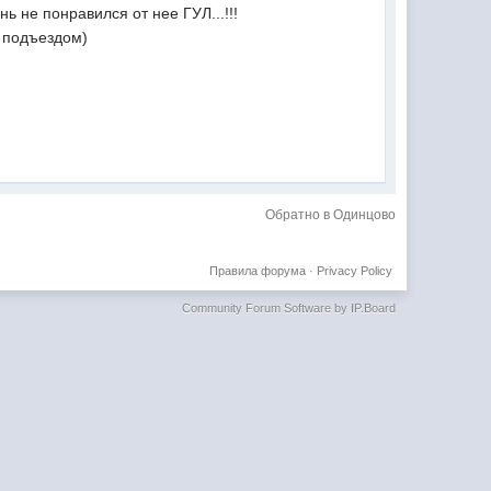
не понравился от нее ГУЛ...!!!
 подъездом)
Обратно в Одинцово
Правила форума
·
Privacy Policy
Community Forum Software by IP.Board