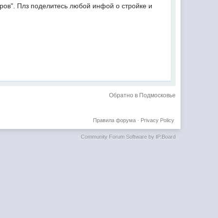
ов". Плз поделитесь любой инфой о стройке и
Обратно в Подмосковье
Правила форума
·
Privacy Policy
Community Forum Software by IP.Board