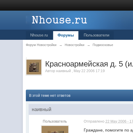
Nhouse.ru
Форумы
Пользователи
Форум Новостройки
→
Новостройки
→
Подмосковье
.
Красноармейская д. 5 (ил
Автор
наивный
,
May 22 2006 17:19
В этой теме нет ответов
наивный
Пользователь
Отправлено
22 May 2006 - 1
Граждане, помогите по 