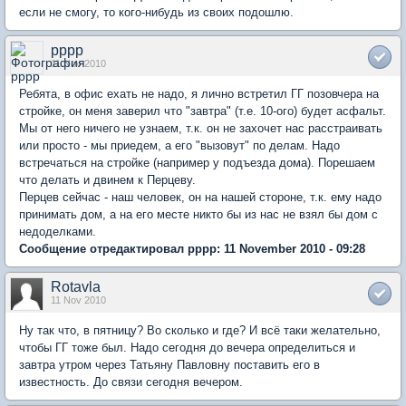
если не смогу, то кого-нибудь из своих подошлю.
pppp
11 Nov 2010
Ребята, в офис ехать не надо, я лично встретил ГГ позовчера на
стройке, он меня заверил что "завтра" (т.е. 10-ого) будет асфальт.
Мы от него ничего не узнаем, т.к. он не захочет нас расстраивать
или просто - мы приедем, а его "вызовут" по делам. Надо
встречаться на стройке (например у подъезда дома). Порешаем
что делать и двинем к Перцеву.
Перцев сейчас - наш человек, он на нашей стороне, т.к. ему надо
принимать дом, а на его месте никто бы из нас не взял бы дом с
недоделками.
Сообщение отредактировал pppp: 11 November 2010 - 09:28
Rotavla
11 Nov 2010
Ну так что, в пятницу? Во сколько и где? И всё таки желательно,
чтобы ГГ тоже был. Надо сегодня до вечера определиться и
завтра утром через Татьяну Павловну поставить его в
известность. До связи сегодня вечером.