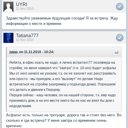
UYRI
11 Nov 2010
Здравствуйте уважаемые будующие соседи! Я за встречу. Жду
информации о месте и времени.
Tatiana777
11 Nov 2010
pppp, on 11.11.2010 - 10:24:
Ребята, в офис ехать не надо, я лично встретил ГГ позовчера на
стройке, он меня заверил что "завтра" (т.е. 10-ого) будет асфальт.
Мы от него ничего не узнаем, т.к. он не захочет нас расстраивать
или просто - мы приедем, а его "вызовут" по делам. Надо
встречаться на стройке (например у подъезда дома). Порешаем
что делать и двинем к Перцеву.
Перцев сейчас - наш человек, он на нашей стороне, т.к. ему надо
принимать дом, а на его месте никто бы из нас не взял бы дом с
недоделками.
Асфальт есть только на тротуаре, дорога так и стоит без него. Во
сколько и где встреча? У меня завтра со временем очень
критично.