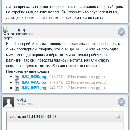
Лично приехать не смог, попросил тестя,все равно он целый день
на стройке был,ремонт делал. Он говорит, что спускался вниз,
даже у охраников спрашивал, но так никого и не нашел.
pppp
13 Nov 2010
Был Григорий Михалыч, спецально приезжала Татьяна Пална, мы
с ней поговорили. Уверяю, что с 14 до 14.35 никто не проходил
мимо меня до охраны и обратно. Были только рабочие из
киргизии (так они представлялись). Кстати, начали класть
асфальт и делают автомобильно-гаражные навесы.
Прикрепленные файлы
IMG_0489.jpg
464.93К
18 Количество загрузок:
IMG_0490.jpg
748.74К
13 Количество загрузок:
IMG_0491.jpg
447.32К
12 Количество загрузок:
Nyta
13 Nov 2010
viserg, on 13.11.2010 - 08:02: