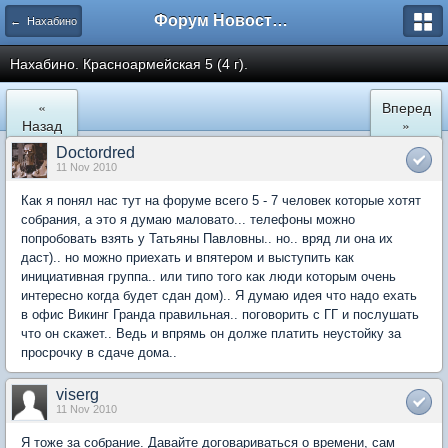
Форум Новостройки
← Нахабино
Нахабино. Красноармейская 5 (4 г).
«
Вперед
Назад
»
Doctordred
11 Nov 2010
Как я понял нас тут на форуме всего 5 - 7 человек которые хотят
собрания, а это я думаю маловато... телефоны можно
попробовать взять у Татьяны Павловны.. но.. вряд ли она их
даст).. но можно приехать и впятером и выступить как
инициативная группа.. или типо того как люди которым очень
интересно когда будет сдан дом).. Я думаю идея что надо ехать
в офис Викинг Гранда правильная.. поговорить с ГГ и послушать
что он скажет.. Ведь и впрямь он долже платить неустойку за
просрочку в сдаче дома..
viserg
11 Nov 2010
Я тоже за собрание. Давайте договариваться о времени, сам