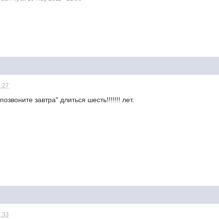
5:27
озвоните завтра" длиться шесть!!!!!!! лет.
8:33