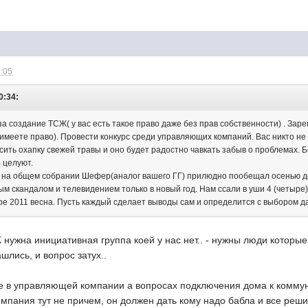
3:05
0:34:
а создание ТСЖ( у вас есть такое право даже без прав собственности) . Заре
 имеете право). Провести конкурс среди управляющих компаний. Вас никто не 
сить охапку свежей травы и оно будет радостно чавкать забыв о проблемах. 
о целуют.
е на общем собрании Шефер(аналог вашего ГГ) прилюдно пообещал осенью д
ым скандалом и телевидением только в новый год. Нам ссали в уши 4 (четыре
ре 2011 весна. Пусть каждый сделает выводы сам и определится с выбором 
нужна инициативная группа коей у нас нет.. - нужны люди которые
шлись, и вопрос затух..
не в управляющей компании а вопросах подключения дома к коммун
пания тут не причем, он должен дать кому надо бабла и все решить