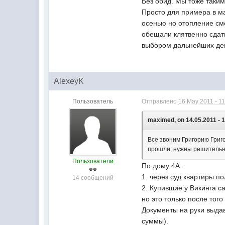
Без обид. Мы тоже таким
Просто для примера в 
осенью но отопление смо
обещали клятвенно сдат
выбором дальнейших де
AlexeyK
Пользователь
Отправлено
16 May 2011 - 11
maximed, on 14.05.2011 - 1
Все звоним Григорию Григ
прошли, нужны решительные
Пользователи
По дому 4А:
1. через суд квартиры по
14 сообщений
2. Купившие у Викинга с
но это только после тог
Документы на руки выдав
суммы).