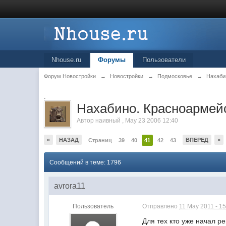
Nhouse.ru
Форумы
Пользователи
Форум Новостройки
→
Новостройки
→
Подмосковье
→
Нахаби
.
Нахабино. Красноармейск
Автор
наивный
,
May 23 2006 12:40
«
НАЗАД
ВПЕРЕД
»
Страниц
39
40
41
42
43
Сообщений в теме: 1796
avrora11
Пользователь
Отправлено
11 May 2011 - 15
Для тех кто уже начал р