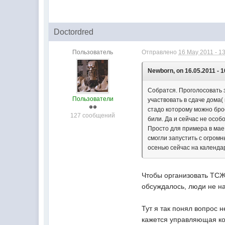
Doctordred
Пользователь
Отправлено
16 May 2011 - 1
Newborn, on 16.05.2011 - 1
Собратся. Проголосовать з
Пользователи
участвовать в сдаче дома(
стадо которому можно бро
127 сообщений
били. Да и сейчас не особ
Просто для примера в ма
смогли запустить с огромн
осенью сейчас на календа
Чтобы организовать ТСЖ 
обсуждалось, люди не на
Тут я так понял вопрос 
кажется управляющая ком