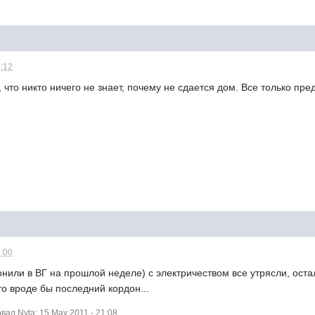
2:12
 что никто ничего не знает, почему не сдается дом. Все только пре
4:00
нили в ВГ на прошлой неделе) с электричеством все утрясли, оста
это вроде бы последний кордон...
ал Nyta: 15 May 2011 - 21:08