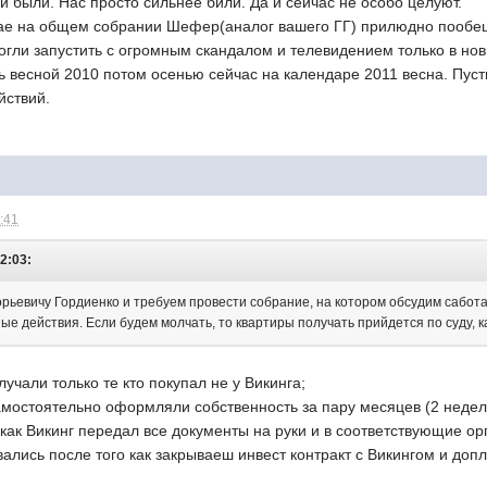
и были. Нас просто сильнее били. Да и сейчас не особо целуют.
мае на общем собрании Шефер(аналог вашего ГГ) прилюдно пообе
гли запустить с огромным скандалом и телевидением только в новы
ь весной 2010 потом осенью сейчас на календаре 2011 весна. Пуст
йствий.
:41
2:03:
орьевичу Гордиенко и требуем провести собрание, на котором обсудим сабо
 действия. Если будем молчать, то квартиры получать прийдется по суду, ка
лучали только те кто покупал не у Викинга;
амостоятельно оформляли собственность за пару месяцев (2 недели 
о как Викинг передал все документы на руки и в соответствующие ор
ались после того как закрываеш инвест контракт с Викингом и доп