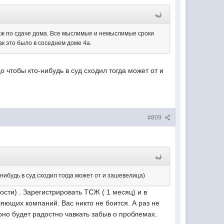
таж по сдаче дома. Все мыслимые и немыслимые сроки
к это было в соседнем доме 4а.
о чтобы кто-нибудь в суд сходил тогда может от и
#809
-нибудь в суд сходил тогда может от и зашевелица)
ости) . Зарегистрировать ТСЖ ( 1 месяц) и в
ляющих компаний. Вас никто не боится. А раз не
оно будет радостно чавкать забыв о проблемах.