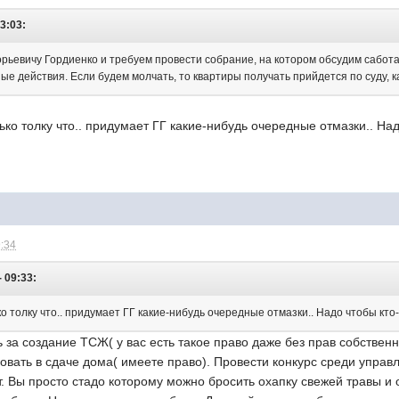
3:03:
орьевичу Гордиенко и требуем провести собрание, на котором обсудим сабо
 действия. Если будем молчать, то квартиры получать прийдется по суду, ка
ько толку что.. придумает ГГ какие-нибудь очередные отмазки.. Над
9:34
- 09:33:
о толку что.. придумает ГГ какие-нибудь очередные отмазки.. Надо чтобы кто
 за создание ТСЖ( у вас есть такое право даже без прав собственн
овать в сдаче дома( имеете право). Провести конкурс среди управ
т. Вы просто стадо которому можно бросить охапку свежей травы и 