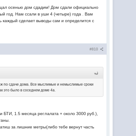
щал осенью дом сдадим! Дом сдали официально
й год. Нам ссали в уши 4 (четыре) года . Вам
ь каждый сделает выводы сам и определится с
#810
таж по сдаче дома. Все мыслимые и немыслимые сроки
к это было в соседнем доме 4а.
БТИ, 1.5 месяца рег.палата + около 3000 руб.),
ганы.
латиш за лишние метры(либо тебе вернут часть