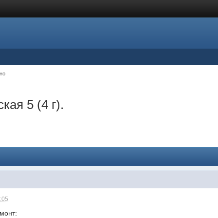
но
ая 5 (4 г).
:05
емонт: