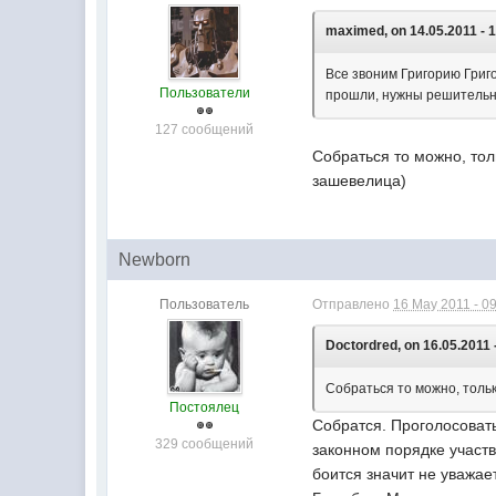
maximed, on 14.05.2011 - 1
Все звоним Григорию Григ
Пользователи
прошли, нужны решительные
127 сообщений
Собраться то можно, тол
зашевелица)
Newborn
Пользователь
Отправлено
16 May 2011 - 0
Doctordred, on 16.05.2011 
Собраться то можно, тольк
Постоялец
Собратся. Проголосовать
329 сообщений
законном порядке участв
боится значит не уважае