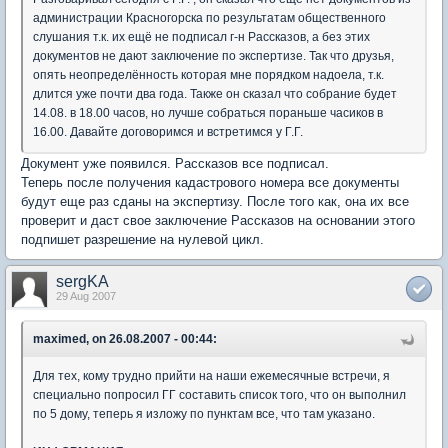
администрации Красногорска по результатам общественного
слушания т.к. их ещё не подписал г-н Рассказов, а без этих
документов не дают заключение по экспертизе. Так что друзья,
опять неопределённость которая мне порядком надоела, т.к.
длится уже почти два года. Также он сказал что собрание будет
14.08. в 18.00 часов, но лучше собраться пораньше часиков в
16.00. Давайте договоримся и встретимся у Г.Г.
Документ уже появился. Рассказов все подписал.
Теперь после получения кадастрового номера все документы
будут еще раз сданы на экспертизу. После того как, она их все
проверит и даст свое заключение Рассказов на основании этого
подпишет разрешение на нулевой цикл.
sergKA
29 Aug 2007
maximed, on 26.08.2007 - 00:44:
Для тех, кому трудно прийти на наши ежемесячные встречи, я
специально попросил ГГ составить список того, что он выполнил
по 5 дому, теперь я изложу по пунктам все, что там указано.