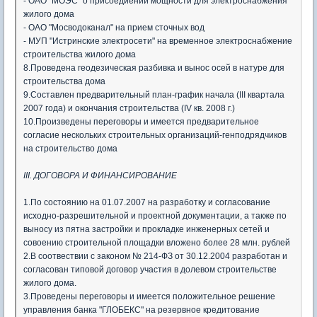
- ОАО "МОЭС" о присоедиении мощности для электроснабжения
жилого дома
- ОАО "Мосводоканал" на прием сточных вод
- МУП "Истринские электросети" на временное электроснабжение
строительства жилого дома
8.Проведена геодезическая разбивка и вынос осей в натуре для
строительства дома
9.Составлен предварительный план-график начала (III квартала
2007 года) и окончания строительства (IV кв. 2008 г.)
10.Произведены переговоры и имеется предварительное
согласие нескольких строительных организаций-генподрядчиков
на строительство дома
III. ДОГОВОРА И ФИНАНСИРОВАНИЕ
1.По состоянию на 01.07.2007 на разработку и согласование
исходно-разрешительной и проектной документации, а также по
выносу из пятна застройки и прокладке инженерных сетей и
совоению строительной площадки вложено более 28 млн. рублей
2.В соотвествии с законом № 214-ФЗ от 30.12.2004 разработан и
согласован типовой договор участия в долевом строительстве
жилого дома.
3.Проведены переговоры и имеется положительное решение
управления банка "ГЛОБЕКС" на резервное кредитование