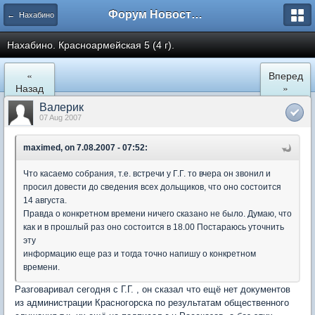
Форум Новостройки
← Нахабино
Нахабино. Красноармейская 5 (4 г).
«
Вперед
Назад
»
Валерик
07 Aug 2007
maximed, on 7.08.2007 - 07:52:
Что касаемо собрания, т.е. встречи у Г.Г. то вчера он звонил и
просил довести до сведения всех дольщиков, что оно состоится
14 августа.
Правда о конкретном времени ничего сказано не было. Думаю, что
как и в прошлый раз оно состоится в 18.00 Постараюсь уточнить
эту
информацию еще раз и тогда точно напишу о конкретном
времени.
Разговаривал сегодня с Г.Г. , он сказал что ещё нет документов
из администрации Красногорска по результатам общественного