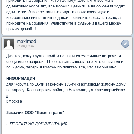
приходить на собрания. А то так получается, что все мы в
одинаковых условиях, все вложили деньги, а на собрания ходят
одни те же. А все остальные сидят в своих креслицах и
информацию вишь ли им подавай. Поимейте совесть, господа,
приходите на собрания, учавствуйте в судьбе и вашего между
прочим дома!!!!!
maximed
25 Aug 2007
Для тех, кому трудно прийти на наши ежемесячные встречи, я
специально попросил ГГ составить список того, что он выполнил
по 5 дому, теперь я изложу по пунктам все, что там указано.
ИНФОРМАЦИЯ
для Форума по 16-ти этажному 135-ти квартирному жилому дому
по адресу: Касногорский район, п.Нахабино, ул.Красноармейская,
5
г.Москва
Заказчик ООО "Викинг-гранд"
I. ПРОЕКТНАЯ ДОКУМЕНТАЦИЯ: