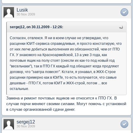
Lusik
30 Nov 2009
sergej12, on 30.11.2009 - 12:26:
Согласен, отвлекся. Я ни в коем случае не утверждаю, что
расценки ЮИТ-сервиса справедливые, я просто констатирую, что
от них легче добиться выполнения их обязанностей, чем от ПТО
ГХ. У знакомого на Красноармейской, 13 а уже 3 года, как
почтовые ящик на полу стоят (снесли их как-то под новый год
"весельчаки"), так в ПТО ГХ каждый год обещают когда продляют
договор, что "завтра повесят". Кстати, я узнавал, в ЖКХ-Строе
расценки примерно как в ЮИТе, то есть получается, что самые
дешевые - ПТО ГХ, потом ЮИТ и ЖКХ-строй, потом ... все
остальные.
Замена и ремонт почтовых ящиков не относится к ПТО ГХ. В
случае порчи меняют своими силами. Могут помочь с установкой
в случае организованной сдачи денег.
sergej12
30 Nov 2009