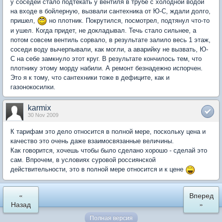
у соседей стало подтекать у вентиля в трубе с холодной водой
на входе в бойлерную, вызвали сантехника от Ю-С, ждали долго,
пришел,
но плотник. Покрутился, посмотрел, подтянул что-то
и ушел. Когда придет, не докладывал. Течь стало сильнее, а
потом совсем вентиль сорвало, в результате залило весь 1 этаж,
соседи воду вычерпывали, как могли, а аварийку не вызвать, Ю-
С на себе замкнуло этот круг. В результате кончилось тем, что
плотнику этому морду набили. А ремонт безнадежно испорчен.
Это я к тому, что сантехники тоже в дефиците, как и
газонокосилки.
karmix
30 Nov 2009
К тарифам это дело относится в полной мере, поскольку цена и
качество это очень даже взаимосвязанные величины.
Как говорится, хочешь чтобы было сделано хорошо - сделай это
сам. Впрочем, в условиях суровой россиянской
действительности, это в полной мере относится и к цене
«
Вперед
Назад
»
Полная версия