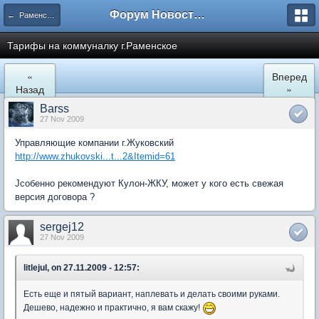
Форум Новостройки
← Раменское
Тарифы на коммуналку г.Раменское
«
Вперед
Назад
»
Barss
27 Nov 2009
Управляющие компании г.Жуковский
http://www.zhukovski...t...2&Itemid=61
Jсобенно рекомендуют Кулон-ЖКУ, может у кого есть свежая
версия договора ?
sergej12
27 Nov 2009
litlejul, on 27.11.2009 - 12:57:
Есть еще и пятый вариант, наплевать и делать своими руками.
Дешево, надежно и практично, я вам скажу!