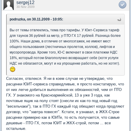
sergej12
30 Nov 2009
podruzka, on 30.11.2009 - 10:05:
Вы от темы отвлеклись, тема про тарифы. У Юит-Сервиса тариф
для таунов 36 рублей за метр, у ПТО ГХ 17 рублей. Разница более
100%. Наши дома, в отличие от многоэтажек, не имеют мест
общего пользования (лестничных пролетов, холлов), лифтов и
мусоропровода. Кроме того, Ю-С включает в свои платежки НДС
18%, который потом благополучно возвращает себе (хотя услуги
НДС не облагаются, могут и на упрощенке работать, но не хотят).
Согласен, отвлекся. Я ни в коем случае не утверждаю, что
расценки ЮИТ-сервиса справедливые, я просто констатирую, что
от них легче добиться выполнения их обязанностей, чем от ПТО
ГХ. У знакомого на Красноармейской, 13 а уже 3 года, как
почтовые ящик на полу стоят (снесли их как-то под новый год
"весельчаки"), так в ПТО ГХ каждый год обещают когда продляют
договор, что "завтра повесят". Кстати, я узнавал, в ЖКХ-Строе
расценки примерно как в ЮИТе, то есть получается, что самые
дешевые - ПТО ГХ, потом ЮИТ и ЖКХ-строй, потом ... все
остальные.