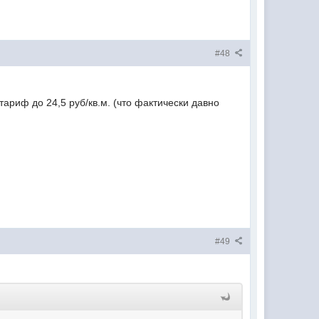
#48
ариф до 24,5 руб/кв.м. (что фактически давно
#49