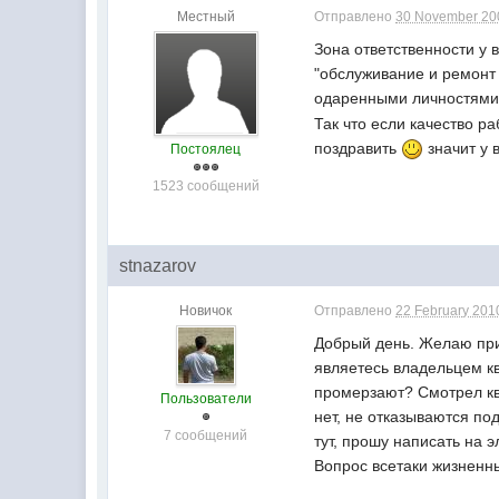
Местный
Отправлено
30 November 200
Зона ответственности у
"обслуживание и ремонт 
одаренными личностям
Так что если качество 
поздравить
значит у 
Постоялец
1523 сообщений
stnazarov
Новичок
Отправлено
22 February 2010
Добрый день. Желаю прио
являетесь владельцем к
промерзают? Смотрел ква
Пользователи
нет, не отказываются по
7 сообщений
тут, прошу написать на 
Вопрос всетаки жизненны