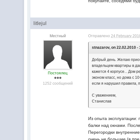
покупайте, соседями бу
litlejul
Местный
Отправлено
24 February 2010
stnazarov, on 22.02.2010 - 
Добрый день. Желаю приоб
владельцем квартиры в да
кажется 4 корпусе... Дом 
Постоялец
эконом класс, но дома с 1
1252 сообщений
если я нарушил правила, 
С уважением,
Станислав
Из опыта эксплуатации: 
балки над окнами. После
Перегородки внутренние
очень не большие (в пре