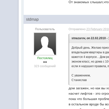
От знакомых слышал,что 
stdmap
Пользователь
Отправлено
23 February 2010
stnazarov, on 22.02.2010 - 
Добрый день. Желаю приоб
владельцем квартиры в да
кажется 4 корпусе... Дом 
Постоялец
эконом класс, но дома с 1
323 сообщений
если я нарушил правила, 
С уважением,
Станислав
дом загажен, но как вы х
насчет лифтов - это огр
пока что большая пробле
в остальном вроде бы вс