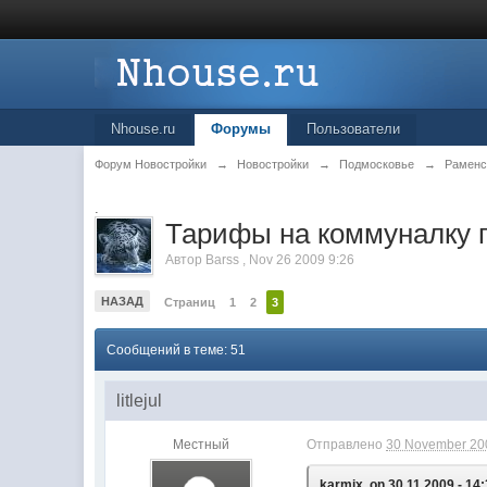
Nhouse.ru
Форумы
Пользователи
Форум Новостройки
→
Новостройки
→
Подмосковье
→
Раменс
.
Тарифы на коммуналку г
Автор
Barss
,
Nov 26 2009 9:26
НАЗАД
Страниц
1
2
3
Сообщений в теме: 51
litlejul
Местный
Отправлено
30 November 200
karmix, on 30.11.2009 - 14: