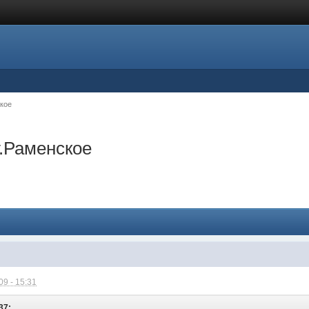
кое
.Раменское
9 - 15:31
37: