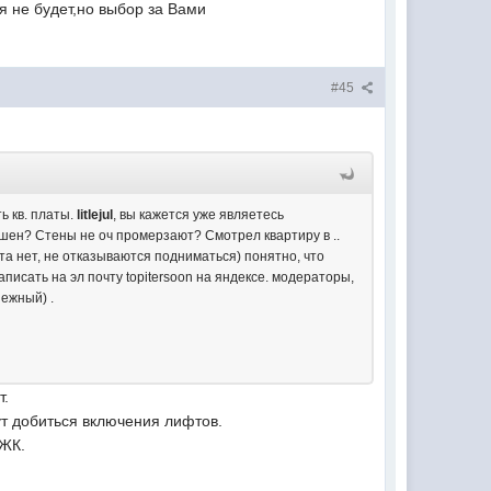
я не будет,но выбор за Вами
#45
ь кв. платы.
litlejul
, вы кажется уже являетесь
шен? Стены не оч промерзают? Смотрел квартиру в ..
та нет, не отказываются подниматься) понятно, что
писать на эл почту topitersoon на яндексе. модераторы,
ежный) .
т.
ут добиться включения лифтов.
 ЖК.