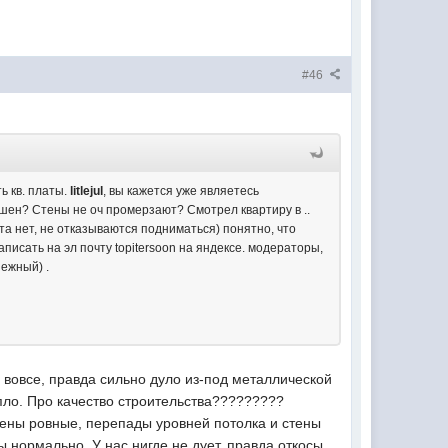
#46
ь кв. платы.
litlejul
, вы кажется уже являетесь
шен? Стены не оч промерзают? Смотрел квартиру в ..
та нет, не отказываются подниматься) понятно, что
писать на эл почту topitersoon на яндексе. модераторы,
ежный) .
 вовсе, правда сильно дуло из-под металлической
пло. Про качество строительства?????????
тены ровные, перепады уровней потолка и стены
 нормально. У нас нигде не дует, правда откосы