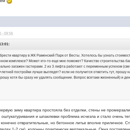
дем
 - 09:56
13:01:
рести квартиру в ЖК Раменский Парк от Весты. Хотелось бы узнать стоимост
нном комплексе? Может кто-то еще мне поможет? Качество строительства ба
реально загажен гастерами. 2 из 3 лифта работают с переменным успехом (све
0+летней постройки лучше выглядят? если не получится ответить тут, прошу на
прошу хотя бы сразу не удалять сообщение. Вопрос всетаки жизненный) и ден
первую зиму квартира простояла без отделки, стены не промерзали
 оштукатуривания и шпаклевки проблема исчезла и стало очень те
 конечно отвратительные, но бетонное литье вполне приличное. С
делах 1-2 см), колонны практически вертикальные. Окна поставлены