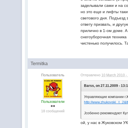
заделывали сами и на со
но это еще и лифты таки
светового дня. Подъезд 
ответу призвать, и друг
прилично в 1-ом доме. А
снегоуборочная техника 
чистенько получилось. Та
Termitka
Пользователь
Отправлено
10 March 2010 -
Barss, on 27.11.2009 - 13:1
Управляющие компании г.
Пользователи
http://www.zhukovski...t...2
18 сообщений
Jсобенно рекомендуют Кул
ой, у нас в Жуковском У