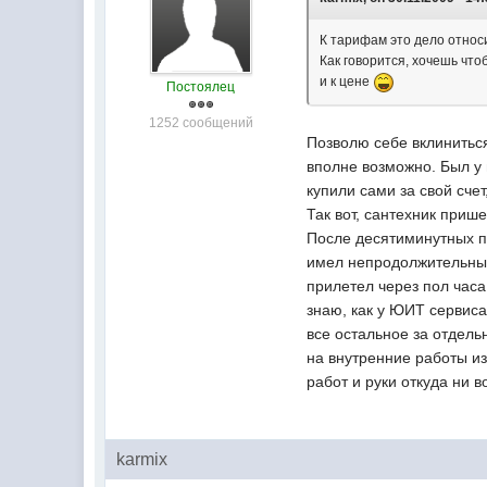
К тарифам это дело относ
Как говорится, хочешь что
и к цене
Постоялец
1252 сообщений
Позволю себе вклиниться
вполне возможно. Был у 
купили сами за свой сче
Так вот, сантехник прише
После десятиминутных пр
имел непродолжительный 
прилетел через пол часа
знаю, как у ЮИТ сервиса
все остальное за отдельн
на внутренние работы и
работ и руки откуда ни в
karmix