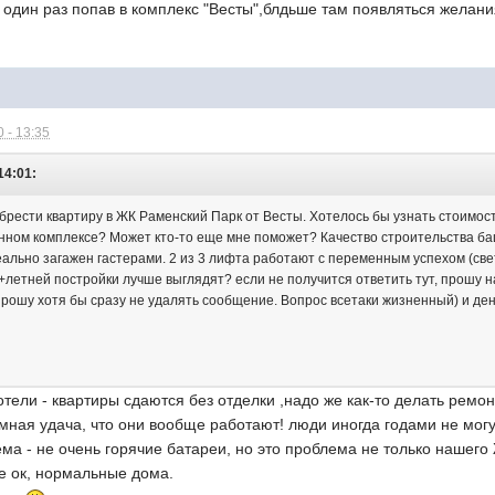
один раз попав в комплекс "Весты",блдьше там появляться желани
 - 13:35
14:01:
рести квартиру в ЖК Раменский Парк от Весты. Хотелось бы узнать стоимост
нном комплексе? Может кто-то еще мне поможет? Качество строительства ба
реально загажен гастерами. 2 из 3 лифта работают с переменным успехом (све
0+летней постройки лучше выглядят? если не получится ответить тут, прошу на
прошу хотя бы сразу не удалять сообщение. Вопрос всетаки жизненный) и ден
отели - квартиры сдаются без отделки ,надо же как-то делать ремон
омная удача, что они вообще работают! люди иногда годами не мог
ма - не очень горячие батареи, но это проблема не только нашего
е ок, нормальные дома.