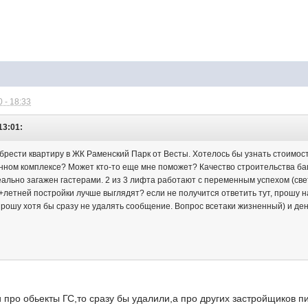
 - 18:33
13:01:
рести квартиру в ЖК Раменский Парк от Весты. Хотелось бы узнать стоимост
нном комплексе? Может кто-то еще мне поможет? Качество строительства ба
реально загажен гастерами. 2 из 3 лифта работают с переменным успехом (све
0+летней постройки лучше выглядят? если не получится ответить тут, прошу на
прошу хотя бы сразу не удалять сообщение. Вопрос всетаки жизненный) и ден
 про обьекты ГС,то сразу бы удалили,а про других застройщиков п