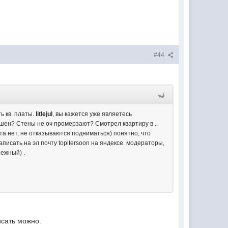
#44
ь кв. платы.
litlejul
, вы кажется уже являетесь
шен? Стены не оч промерзают? Смотрел квартиру в ..
та нет, не отказываются подниматься) понятно, что
писать на эл почту topitersoon на яндексе. модераторы,
ежный) .
исать можно.