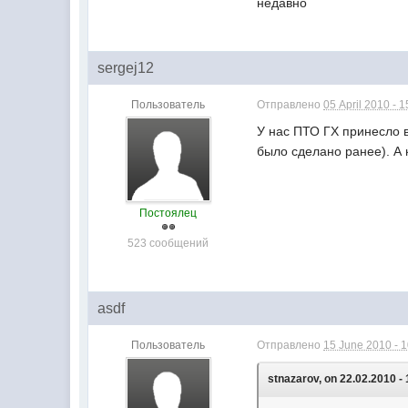
недавно
sergej12
Пользователь
Отправлено
05 April 2010 - 1
У нас ПТО ГХ принесло в
было сделано ранее). А 
Постоялец
523 сообщений
asdf
Пользователь
Отправлено
15 June 2010 - 
stnazarov, on 22.02.2010 - 