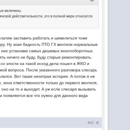
ные величины.
иянской действительности, это в полной мере относится
платим заставить работать и шевелиться тоже
тиру. Ну зная бедность ПТО ГХ вентили нормальные
от них установки самых дешевых многооборотных.
нять ничего не буду, буду старые ремонтировать.
 со злости на такой исход дела пошел в ЖКО и
кой вопроса. После указанного разговора слесарь
лился. Вот такая нехитрая история. А потом я не
, зона ответственности только до первого вентиля,
 оно на то и выходит. А уж если слесаря вызывать
 появляется все что нужно для данного вида
#42