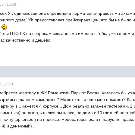
9 - 15:38
 всех УК одинаковая она определена нормативно-правовыми актами
жилого дома" УК предоставляет прейскурант цен, что бы не было 
и
работы ПТО ГХ по вопросам связанными именно с "обслуживанием и
вас качественно и дешево!
 - 13:01
брести квартиру в ЖК Раменский Парк от Весты. Хотелось бы узна
вартиры в данном комплексе? Может кто-то еще мне поможет? Кач
ртиру в .. кажется 4 корпусе... Дом реально загажен гастерами. 
дниматься) понятно, что эконом класс, но дома с 10+летней постро
эл почту topitersoon на яндексе. модераторы, если я нарушил прав
й) и денежный) .