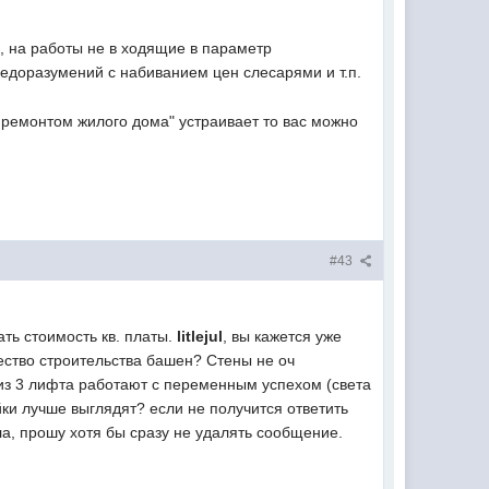
, на работы не в ходящие в параметр
недоразумений с набиванием цен слесарями и т.п.
 ремонтом жилого дома" устраивает то вас можно
#43
ть стоимость кв. платы.
litlejul
, вы кажется уже
ество строительства башен? Стены не оч
2 из 3 лифта работают с переменным успехом (света
йки лучше выглядят? если не получится ответить
ила, прошу хотя бы сразу не удалять сообщение.