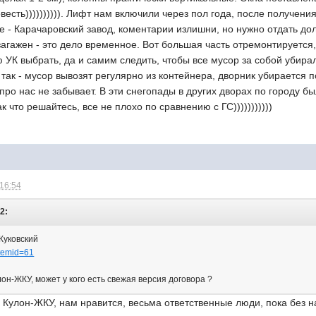
весть)))))))))). Лифт нам включили через пол года, после получен
е - Карачаровский завод, коментарии излишни, но нужно отдать до
загажен - это дело временное. Вот большая часть отремонтируется,
ую УК выбрать, да и самим следить, чтобы все мусор за собой убира
 так - мусор вывозят регулярно из контейнера, дворник убирается п
про нас не забывает. В эти снегопады в других дворах по городу б
к что решайтесь, все не плохо по сравнению с ГС)))))))))))
 16:54
2:
Жуковский
&Itemid=61
он-ЖКУ, может у кого есть свежая версия договора ?
К Кулон-ЖКУ, нам нравится, весьма ответственные люди, пока без 