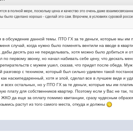
ится в полной мере, поскольку цена и качество это очень даже взаимосвязан
бы было сделано хорошо - сделай это сам. Впрочем, в условиях суровой росс
 в обсуждение данной темы. ПТО ГХ за те деньги, которые мы им 
меня случай, когда нужно было поменять вентили на вводе в квар
т, дабы десять раз не переделывать, хотя можно было добиться и 
л по первому звонку, но начал набивать себе цену, что дескать ме
епирательств с мужем ушел, сказав, что придет после обеда. Муж
разговор с техником, который был сильно удивлен такой постанов
 как наскипедаренный, хотя и злой, сделал все в лучшем виде и уда
 и всех остальных, но у ПТО ГХ за те деньги, которые мы им платим
ую плату для собственников квартир. Поэтому если у Вас не так, то
з ЖКО да еще за оплату помимо квитанции, сразу чудесным образом
озьмись растут из того самого места, откуда и должны