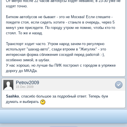
От метро после 22 часов автобусы ходят неважно, в 23-30 уже не
ходят точно.
Битком автобусов не бывает - это не Москва! Если спешите -
поедете стоя, если сидеть хотите - станьте в очередь, через 5
минут уже присядете. По городу утром не помню, чтобы кто-то
стоял. То же и назад.
Транспорт ходит часто. Утром народ зачем-то регулярно
использует "шахид-авто", сзади втроем в "Жигулях" - это
интересная форма сближения соседей перед работой :-),
особенно зимой, в шубах.
У нас хорошо, но лучше бы ПИК построил с городом в упряжке
дорогу до МКАДа.
Petrov2009
15 Dec 2009
Sashko
, спасибо большое за подробный ответ. Теперь бум
думать и выбирать