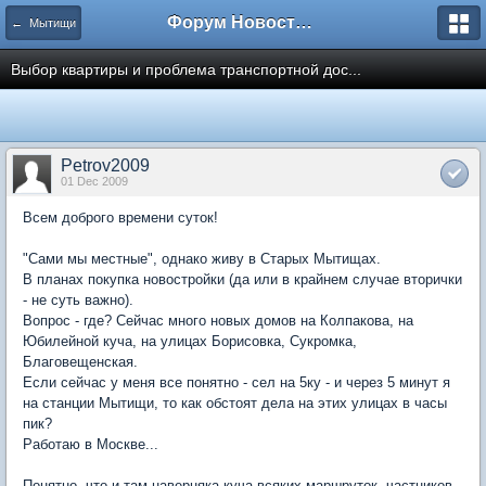
Форум Новостройки
← Мытищи
Выбор квартиры и проблема транспортной дос...
Petrov2009
01 Dec 2009
Всем доброго времени суток!
"Сами мы местные", однако живу в Старых Мытищах.
В планах покупка новостройки (да или в крайнем случае вторички
- не суть важно).
Вопрос - где? Сейчас много новых домов на Колпакова, на
Юбилейной куча, на улицах Борисовка, Сукромка,
Благовещенская.
Если сейчас у меня все понятно - сел на 5ку - и через 5 минут я
на станции Мытищи, то как обстоят дела на этих улицах в часы
пик?
Работаю в Москве...
Понятно, что и там наверняка куча всяких маршруток, частников