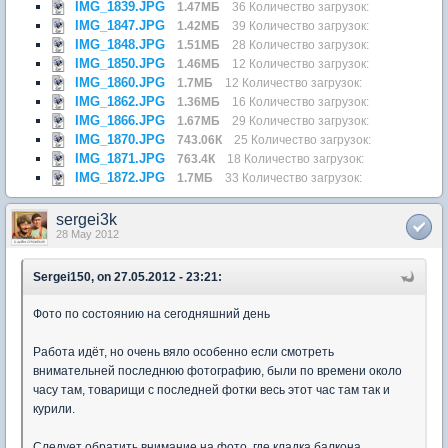
IMG_1839.JPG
1.47МБ
36 Количество загрузок:
IMG_1847.JPG
1.42МБ
39 Количество загрузок:
IMG_1848.JPG
1.51МБ
28 Количество загрузок:
IMG_1850.JPG
1.46МБ
12 Количество загрузок:
IMG_1860.JPG
1.7МБ
12 Количество загрузок:
IMG_1862.JPG
1.36МБ
16 Количество загрузок:
IMG_1866.JPG
1.67МБ
29 Количество загрузок:
IMG_1870.JPG
743.06К
25 Количество загрузок:
IMG_1871.JPG
763.4К
18 Количество загрузок:
IMG_1872.JPG
1.7МБ
33 Количество загрузок:
sergei3k
28 May 2012
Sergei150, on 27.05.2012 - 23:21:
Фото по состоянию на сегодняшний день
Работа идёт, но очень вяло особенно если смотреть
внимательней последнюю фотографию, были по времени около
часу там, товарищи с последней фотки весь этот час там так и
курили.
Следует обратить внимание на фото, где кладка балкона,