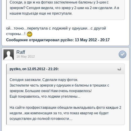
Соседи, а где ж на фотках застекленные балконы у 3-шек с
эркером? Сегодня видела, что эркер у 2-шки на 2-ом сделали. А в
нашем подъезде еще не приступали.
ой...точно...перепутала с лоджией у однушки...с другой
стороны...!
Сообщение отредактировал pyziko: 13 May 2012 - 20:17
Raff
16 May 2012
pyziko, on 12.05.2012 - 21:20:
Сегодня заезжали. Сделали пару фоток.
Застеклили часть эркеров у однушек и балконы в трешках с
эркером. Большие окна! Нам очень понравилось!
Ещё понравилось, что лоджии утеплены...
На сайте профреставрации обещали выкладывать фото каждые 2
недели...как компенсация за то, что показ квартир не будет
осуществлен до полной готовности....