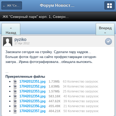
Форум Новостройки
← ЖК "Северный Парк"
ЖК "Северный парк" корп. 1, Северн...
«
Вперед
Назад
»
pyziko
17 Apr 2012
Заезжали сегодня на стройку. Сделали пару кадров...
Больше фоток будет на сайте профреставрации сегодня-
завтра...Ирина фотографировала...обещала выложить.
...
Прикрепленные файлы
17042012351.jpg
1.73МБ
63 Количество загрузок:
17042012352.jpg
1.63МБ
34 Количество загрузок:
17042012353.jpg
1.57МБ
25 Количество загрузок:
17042012354.jpg
583.16К
40 Количество загрузок:
17042012355.jpg
447.62К
39 Количество загрузок:
17042012356.jpg
455.49К
21 Количество загрузок:
17042012357.jpg
404.21К
50 Количество загрузок: