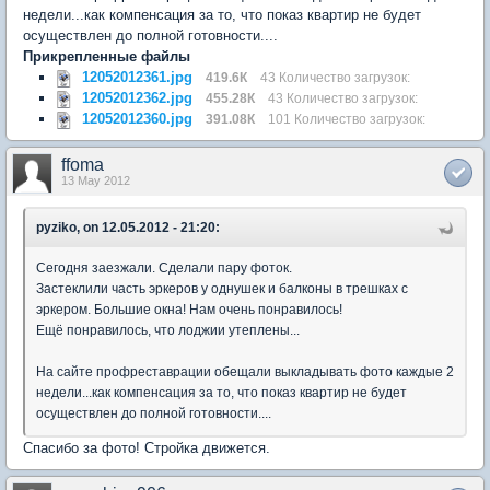
недели...как компенсация за то, что показ квартир не будет
осуществлен до полной готовности....
Прикрепленные файлы
12052012361.jpg
419.6К
43 Количество загрузок:
12052012362.jpg
455.28К
43 Количество загрузок:
12052012360.jpg
391.08К
101 Количество загрузок:
ffoma
13 May 2012
pyziko, on 12.05.2012 - 21:20:
Сегодня заезжали. Сделали пару фоток.
Застеклили часть эркеров у однушек и балконы в трешках с
эркером. Большие окна! Нам очень понравилось!
Ещё понравилось, что лоджии утеплены...
На сайте профреставрации обещали выкладывать фото каждые 2
недели...как компенсация за то, что показ квартир не будет
осуществлен до полной готовности....
Спасибо за фото! Стройка движется.