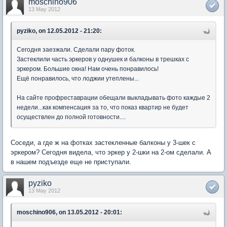
moschino906
13 May 2012
pyziko, on 12.05.2012 - 21:20:
Сегодня заезжали. Сделали пару фоток.
Застеклили часть эркеров у однушек и балконы в трешках с
эркером. Большие окна! Нам очень понравилось!
Ещё понравилось, что лоджии утеплены...
На сайте профреставрации обещали выкладывать фото каждые 2
недели...как компенсация за то, что показ квартир не будет
осуществлен до полной готовности....
Соседи, а где ж на фотках застекленные балконы у 3-шек с
эркером? Сегодня видела, что эркер у 2-шки на 2-ом сделали. А
в нашем подъезде еще не приступали.
pyziko
13 May 2012
moschino906, on 13.05.2012 - 20:01: