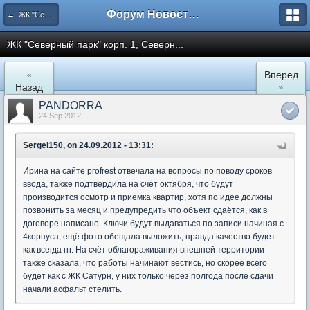
Форум Новостройки
← ЖК "Северный Парк"
ЖК "Северный парк" корп. 1, Северн...
«
Вперед
Назад
»
PANDORRA
24 Sep 2012
Sergei150, on 24.09.2012 - 13:31:
Ирина на сайте profrest отвечала на вопросы по поводу сроков
ввода, также подтвердила на счёт октября, что будут
производится осмотр и приёмка квартир, хотя по идее должны
позвонить за месяц и предупредить что объект сдаётся, как в
договоре написано. Ключи будут выдаваться по записи начиная с
4корпуса, ещё фото обещала выложить, правда качество будет
как всегда ггг. На счёт облагораживания внешней территории
также сказала, что работы начинают вестись, но скорее всего
будет как с ЖК Сатурн, у них только через полгода после сдачи
начали асфальт стелить.