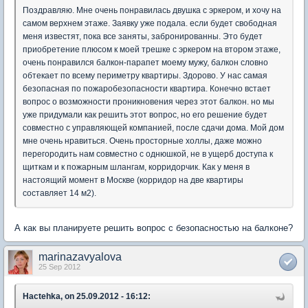
Поздравляю. Мне очень понравилась двушка с эркером, и хочу на
самом верхнем этаже. Заявку уже подала. если будет свободная
меня известят, пока все заняты, забронированны. Это будет
приобретение плюсом к моей трешке с эркером на втором этаже,
очень понравился балкон-парапет моему мужу, балкон словно
обтекает по всему периметру квартиры. Здорово. У нас самая
безопасная по пожаробезопасности квартира. Конечно встает
вопрос о возможности проникновения через этот балкон. но мы
уже придумали как решить этот вопрос, но его решение будет
совместно с управляющей компанией, после сдачи дома. Мой дом
мне очень нравиться. Очень просторные холлы, даже можно
перегородить нам совместно с однюшкой, не в ущерб доступа к
щиткам и к пожарным шлангам, корридорчик. Как у меня в
настоящий момент в Москве (корридор на две квартиры
составляет 14 м2).
А как вы планируете решить вопрос с безопасностью на балконе?
marinazavyalova
25 Sep 2012
Hactehka, on 25.09.2012 - 16:12: