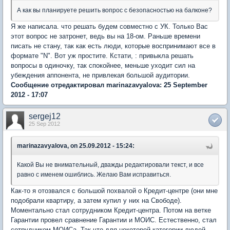
А как вы планируете решить вопрос с безопасностью на балконе?
Я же написала. что решать будем совместно с УК. Только Вас
этот вопрос не затронет, ведь вы на 18-ом. Раньше времени
писать не стану, так как есть люди, которые воспринимают все в
формате "N". Вот уж простите. Кстати, : привыкла решать
вопросы в одиночку, так спокойнее, меньше уходит сил на
убеждения аппонента, не привлекая большой аудитории.
Сообщение отредактировал marinazavyalova: 25 September
2012 - 17:07
sergej12
25 Sep 2012
marinazavyalova, on 25.09.2012 - 15:24:
Какой Вы не внимательный, дважды редактировали текст, и все
равно с именем ошиблись. Желаю Вам исправиться.
Как-то я отозвался с большой похвалой о Кредит-центре (они мне
подобрали квартиру, а затем купил у них на Свободе).
Моментально стал сотрудником Кредит-центра. Потом на ветке
Гарантии провел сравнение Гарантии и МОИС. Естественно, стал
сотрудником МОИСа. Так что для некоторой категории людей,