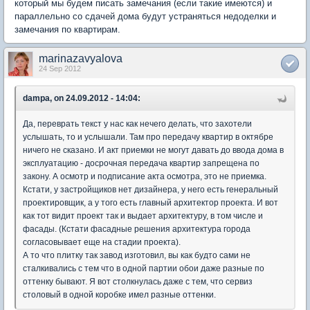
который мы будем писать замечания (если такие имеются) и
параллельно со сдачей дома будут устраняться недоделки и
замечания по квартирам.
marinazavyalova
24 Sep 2012
dampa, on 24.09.2012 - 14:04:
Да, переврать текст у нас как нечего делать, что захотели
услышать, то и услышали. Там про передачу квартир в октябре
ничего не сказано. И акт приемки не могут давать до ввода дома в
эксплуатацию - досрочная передача квартир запрещена по
закону. А осмотр и подписание акта осмотра, это не приемка.
Кстати, у застройщиков нет дизайнера, у него есть генеральный
проектировщик, а у того есть главный архитектор проекта. И вот
как тот видит проект так и выдает архитектуру, в том числе и
фасады. (Кстати фасадные решения архитектура города
согласовывает еще на стадии проекта).
А то что плитку так завод изготовил, вы как будто сами не
сталкивались с тем что в одной партии обои даже разные по
оттенку бывают. Я вот столкнулась даже с тем, что сервиз
столовый в одной коробке имел разные оттенки.