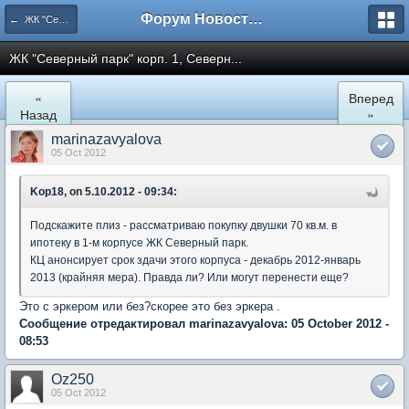
Форум Новостройки
← ЖК "Северный Парк"
ЖК "Северный парк" корп. 1, Северн...
«
Вперед
Назад
»
marinazavyalova
05 Oct 2012
Kop18, on 5.10.2012 - 09:34:
Подскажите плиз - рассматриваю покупку двушки 70 кв.м. в
ипотеку в 1-м корпусе ЖК Северный парк.
КЦ анонсирует срок здачи этого корпуса - декабрь 2012-январь
2013 (крайняя мера). Правда ли? Или могут перенести еще?
Это с эркером или без?скорее это без эркера .
Сообщение отредактировал marinazavyalova: 05 October 2012 -
08:53
Oz250
05 Oct 2012