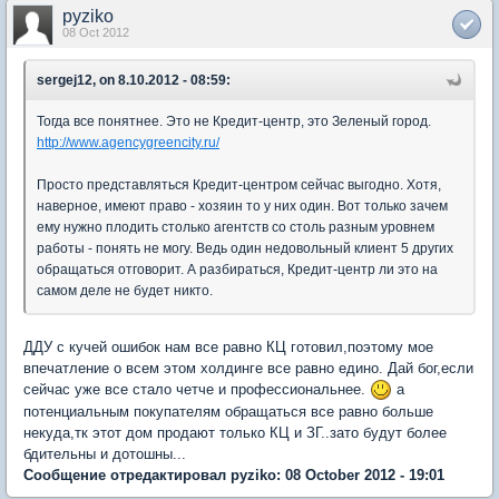
pyziko
08 Oct 2012
sergej12, on 8.10.2012 - 08:59:
Тогда все понятнее. Это не Кредит-центр, это Зеленый город.
http://www.agencygreencity.ru/
Просто представляться Кредит-центром сейчас выгодно. Хотя,
наверное, имеют право - хозяин то у них один. Вот только зачем
ему нужно плодить столько агентств со столь разным уровнем
работы - понять не могу. Ведь один недовольный клиент 5 других
обращаться отговорит. А разбираться, Кредит-центр ли это на
самом деле не будет никто.
ДДУ с кучей ошибок нам все равно КЦ готовил,поэтому мое
впечатление о всем этом холдинге все равно едино. Дай бог,если
сейчас уже все стало четче и профессиональнее.
а
потенциальным покупателям обращаться все равно больше
некуда,тк этот дом продают только КЦ и ЗГ..зато будут более
бдительны и дотошны...
Сообщение отредактировал pyziko: 08 October 2012 - 19:01