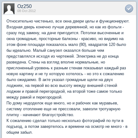
Oz250
08 Oct 2012
Относительно чистенько, все окна двери целы и функционируют.
Входная дверь конечно лучше деревянной, но как из фольги -
сразу под замену, на даче пригодится. Потолки высоченные и
окна громадные, просторные балконы - красиво, но видимо на
этом фоне площади показалось мало (80), квадратов 120 было
бы идеально. Малый санузел оказался больше чем
представлялся исходя из чертежей. Электрика не до конца
разведена. Стены на взгляд вполне нормальные, но
прислоненный уровень к разным стенам показывал каждый раз
новую картину и не ту которую хотелось - но это к сожалению
было ожидаемо. В акте указал громадные щели на двух
лоджиях, на первой во всю высоту между внешней стеной
лоджии и правой перегородкой, на второй тоже самое только
между рамой и перегородкой.
По дому недоделок еще много, но и рабочих как муравьев,
систему отопление еще не прессовали, завезли тротуарную
плитку - начинают благоустройство.
К сожалению сделал только несколько фотографий по пути в
подъезд, а потом завертелось и времени на осмотр не много - в
общем забыл.