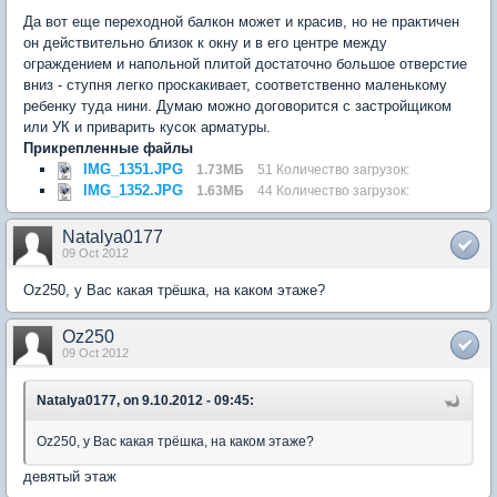
Да вот еще переходной балкон может и красив, но не практичен
он действительно близок к окну и в его центре между
ограждением и напольной плитой достаточно большое отверстие
вниз - ступня легко проскакивает, соответственно маленькому
ребенку туда нини. Думаю можно договорится c застройщиком
или УК и приварить кусок арматуры.
Прикрепленные файлы
IMG_1351.JPG
1.73МБ
51 Количество загрузок:
IMG_1352.JPG
1.63МБ
44 Количество загрузок:
Natalya0177
09 Oct 2012
Oz250, у Вас какая трёшка, на каком этаже?
Oz250
09 Oct 2012
Natalya0177, on 9.10.2012 - 09:45:
Oz250, у Вас какая трёшка, на каком этаже?
девятый этаж