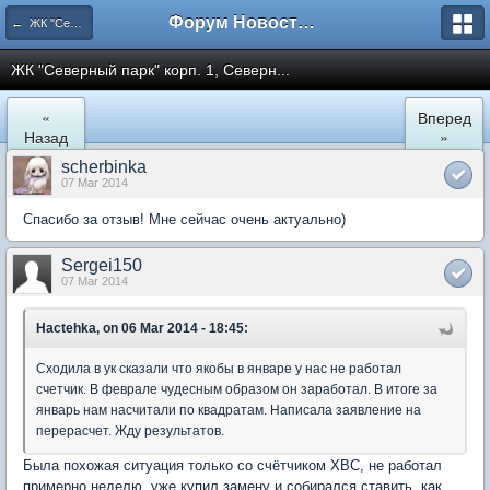
Форум Новостройки
← ЖК "Северный Парк"
ЖК "Северный парк" корп. 1, Северн...
«
Вперед
Назад
»
scherbinka
07 Mar 2014
Спасибо за отзыв! Мне сейчас очень актуально)
Sergei150
07 Mar 2014
Hactehka, on 06 Mar 2014 - 18:45:
Сходила в ук сказали что якобы в январе у нас не работал
счетчик. В феврале чудесным образом он заработал. В итоге за
январь нам насчитали по квадратам. Написала заявление на
перерасчет. Жду результатов.
Была похожая ситуация только со счётчиком ХВС, не работал
примерно неделю, уже купил замену и собирался ставить, как