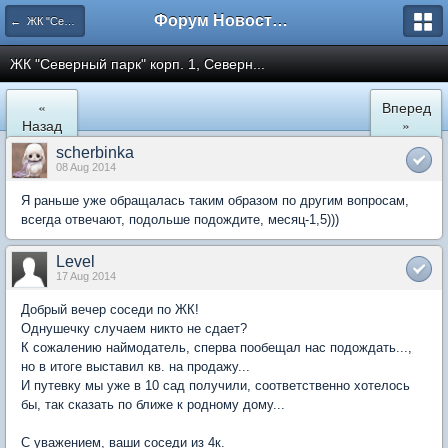
Форум Новостройки
← ЖК "Северный Парк"
ЖК "Северный парк" корп. 1, Северн...
«
Вперед
Назад
»
scherbinka
08 Aug 2014
Я раньше уже обращалась таким образом по другим вопросам,
всегда отвечают, подольше подождите, месяц-1,5)))
Level
17 Aug 2014
Добрый вечер соседи по ЖК!
Однушечку случаем никто не сдает?
К сожалению наймодатель, сперва пообещал нас подождать...,
но в итоге выставил кв. на продажу...
И путевку мы уже в 10 сад получили, соответственно хотелось
бы, так сказать по ближе к родному дому...
С уважением, ваши соседи из 4к.