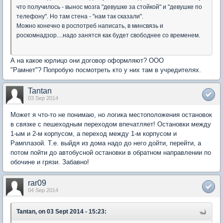
что получилось - вынос мозга "девушке за стойкой" и "девушке по
телефону". Но там стена - "нам так сказали".
Можно конечно в роспотреб написать, в минсвязь и
роскомнадзор....надо занятся как будет свободнее со временем.
А на какое юрлицо они договор оформляют? ООО
"Рамнет"? Попробую посмотреть кто у них там в учредителях.
Tantan
03 Sep 2014
Может я что-то не понимаю, но логика местоположения остановок
в связке с пешеходным переходом впечатляет! Остановки между
1-ым и 2-м корпусом, а переход между 1-м корпусом и
Рамплазой. Т.е. выйдя из дома надо до него дойти, перейти, а
потом пойти до автобусной остановки в обратном направлении по
обочине и грязи. Забавно!
rar09
04 Sep 2014
Tantan, on 03 Sept 2014 - 15:23: