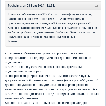
Pachelma, on 03 Sept 2014 - 12:34:
Еще и на собственность??? Об этом по телефону не сказали,
наверное сюрприз будет при визите... А требуют только
предъявить, или копию им отдать? А может еще и оригинал?
А если я квартиросъемщик? Сколько раз снимал квартиру, никогда
не было проблем с подключением (Люберцы, Электросталь), тут
получается без собственника хрен подключишься.
Колхоз.
в Рамнете - обязательно принести оригинал, если нет
свидетельства, то подойдёт и инвест.договор. Без этого не
подключают.
в Авиэл - после указание на незаконность требования,
подключили по паспорту.
на вопрос о квартиросъемщике - в Рамнете сказали нужны
документы на собственность от хозяина (на вопрос об "умности"
данного предложения - обиделись). Таково распоряжение
начальства - а законно оно или нет - сотрудникам не важно. А вот
в Авиэле более адекватные люди - предложили оставить только
телефон собственника.
Колхоз - согласен. И не только в отношении провайдеров.