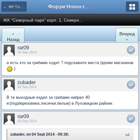
Форум Новостройки
← ЖК "Северный Парк"
ЖК "Северный парк" корп. 1, Северн...
«
Вперед
Назад
»
rar09
04 Sep 2014
а есть кто за грибами ходит ? подскажите места (кроме магазинов
)
zubader
04 Sep 2014
В те выходные ездил за грибами набрал 40
кг(подберезовики,лисички,белые) в Луховицком районе.
rar09
04 Sep 2014
zubader, on 04 Sept 2014 - 09:38: