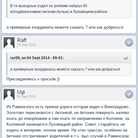
В те выходные ездил за грибами набрал 40
кг(подберезовики,лисички,белые) в Луховицком районе.
а примерные координаты можете сказать ? или как добраться
Raff
04 Sep 2014
rar09, on 04 Sept 2014 - 09:41:
а примерные координаты можете сказать ? или как добраться
Присоединяюсь к просьбе ))
Ugi
04 Sep 2014
Из Раменского есть прямая дорога которая ведет к Виноградово ,
Золотово пересекается с бетонкой, на бетонке повернуть налево
ехать до новорязанки а там ехать по направлению к Коломне, за
Коломной начинается Луховицкий район. Совет, старайтесь не
ездить в вечернее, ночное время. На этих трассах, особенно на
бетонке отстреливают водителей в т.ч. был случай в Раменском