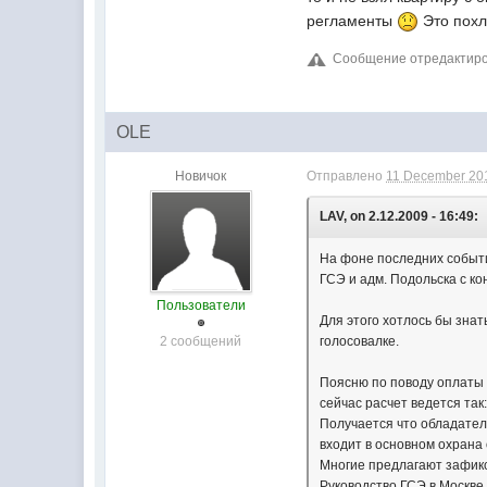
регламенты
Это похл
Сообщение отредактиров
OLE
Новичок
Отправлено
11 December 201
LAV, on 2.12.2009 - 16:49:
На фоне последних событи
ГСЭ и адм. Подольска с к
Пользователи
Для этого хотлось бы зна
2 сообщений
голосовалке.
Поясню по поводу оплаты 
сейчас расчет ведется так:
Получается что обладател
входит в основном охрана
Многие предлагают зафикс
Руководство ГСЭ в Москве,