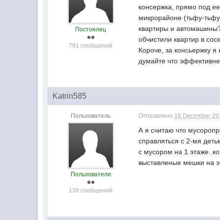
консержка, прямо под ее
микрорайоне (тьфу-тьфу)
квартиры и автомашины? 
Постоялец
обчистили квартир в сос
791 сообщений
Короче, за консьержку я 
думайте что эффективне
Katrin585
Пользователь
Отправлено
16 December 201
А я считаю что мусоропр
справляться с 2-мя деть
с мусором на 1 этаже..к
выставленые мешки на эт
Пользователи
139 сообщений