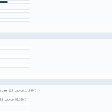
етрам
(14 голосов [14.89%])
(52 голосов [55.32%])
)