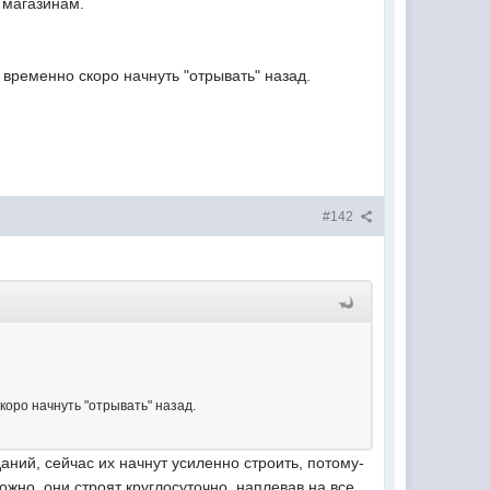
 магазинам.
 временно скоро начнуть "отрывать" назад.
#142
коро начнуть "отрывать" назад.
ний, сейчас их начнут усиленно строить, потому-
ожно, они строят круглосуточно, наплевав на все