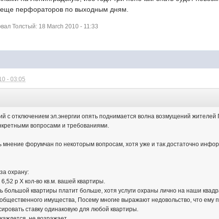
еще перфораторов по выходным дням.
ал Толстый: 18 March 2010 - 11:33
0 - 03:05
й с отключением эл.энергии опять поднимается волна возмущений жителей П
онкретными вопросами и требованиями.
ть мнение форумчан по некоторым вопросам, хотя уже и так достаточно инфор
за охрану:
 6,52 р Х кол-во кв.м. вашей квартиры.
ь большой квартиры платит больше, хотя услуги охраны лично на наши квадр
 общественного имущества, Посему многие выражают недовольство, что ему п
ировать ставку одинаковую для любой квартиры.
каждется, не возражает.