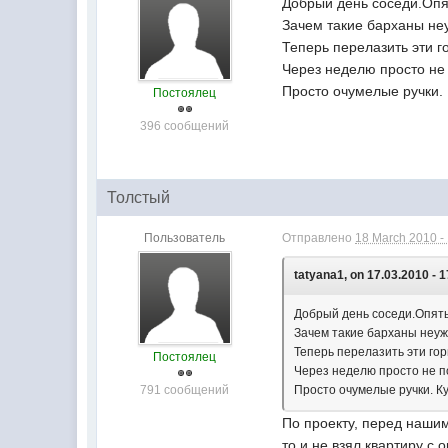
Добрый день соседи.Опят
Зачем такие барханы не
Теперь перелазить эти г
Через неделю просто не 
Просто очумелые ручки. 
Постоялец
396 сообщений
Толстый
Пользователь
Отправлено
18 March 2010 -
tatyana1, on 17.03.2010 - 1
Добрый день соседи.Опять
Зачем такие барханы неуж
Теперь перелазить эти гор
Постоялец
Через неделю просто не п
791 сообщений
Просто очумелые ручки. К
По проекту, перед нашим
то и не взял квартиру с