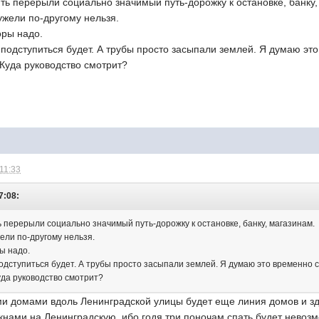
ь перерыли социально значимый путь-дорожку к остановке, банку,
ужели по-другому нельзя.
оры надо.
подступиться будет. А трубы просто засыпали землей. Я думаю это
Куда руководство смотрит?
 11:33
7:08:
 перерыли социально значимый путь-дорожку к остановке, банку, магазинам.
ели по-другому нельзя.
ы надо.
одступиться будет. А трубы просто засыпали землей. Я думаю это временно с
уда руководство смотрит?
и домами вдоль Ленинградской улицы будет еще линия домов и зда
 окнами на Ленинградскую, ибо годя три поночам спать будет невозм