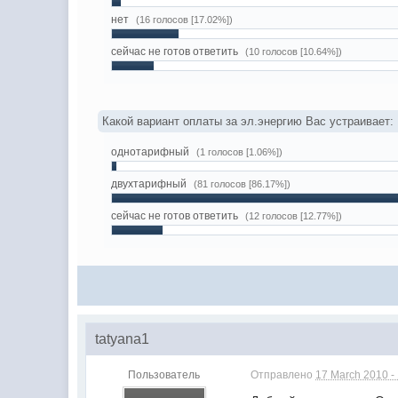
нет
(16 голосов [17.02%])
сейчас не готов ответить
(10 голосов [10.64%])
Какой вариант оплаты за эл.энергию Вас устраивает:
однотарифный
(1 голосов [1.06%])
двухтарифный
(81 голосов [86.17%])
сейчас не готов ответить
(12 голосов [12.77%])
tatyana1
Пользователь
Отправлено
17 March 2010 -