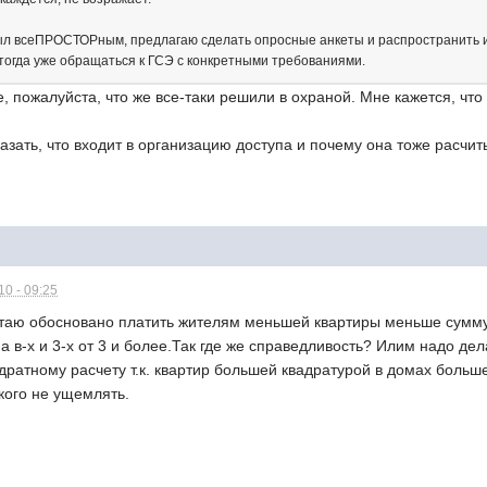
л всеПРОСТОРным, предлагаю сделать опросные анкеты и распространить их
тогда уже обращаться к ГСЭ с конкретными требованиями.
, пожалуйста, что же все-таки решили в охраной. Мне кажется, что
азать, что входит в организацию доступа и почему она тоже расчиты
0 - 09:25
таю обосновано платить жителям меньшей квартиры меньше сумму з
,а в-х и 3-х от 3 и более.Так где же справедливость? Илим надо д
дратному расчету т.к. квартир большей квадратурой в домах боль
 кого не ущемлять.