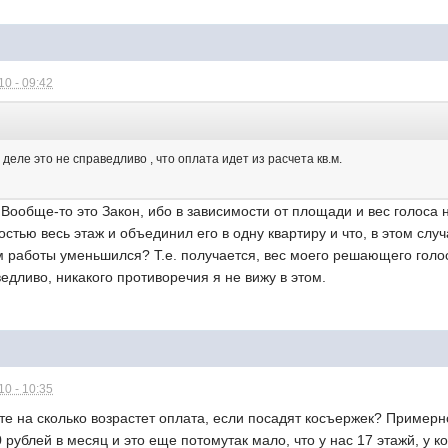
0 - 09:42
:
деле это не справедливо , что оплата идет из расчета кв.м.
ообще-то это Закон, ибо в зависимости от площади и вес голоса н
стью весь этаж и объединил его в одну квартиру и что, в этом случ
м работы уменьшился? Т.е. получается, вес моего решающего голос
едливо, никакого противоречия я не вижу в этом.
0 - 10:35
те на сколько возрастет оплата, если посадят косъержек? Примерн
0 рублей в месяц и это еще потомутак мало, что у нас 17 этажй, у 