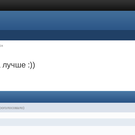
ск
 лучше :))
роголосовало)