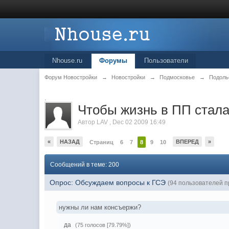
Nhouse.ru
Форумы
Пользователи
Форум Новостройки
→
Новостройки
→
Подмосковье
→
Подоль
.
Чтобы жизнь в ПП стала
Автор
LAV
,
Dec 02 2009 16:49
«
НАЗАД
ВПЕРЕД
»
Страниц
6
7
8
9
10
Сообщений в теме: 200
Опрос: Обсуждаем вопросы к ГСЭ
(94 пользователей п
нужны ли нам консъержи?
да
(75 голосов [79.79%])