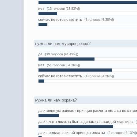
нет
(13 голосов [13.83%])
сейчас не готов ответить
(6 голосов [6.38%])
нужен ли нам мусоропровод?
да
(39 голосов [41.49%])
нет
(51 голосов [54.26%])
сейчас не готов ответить
(4 голосов [4.26%])
нужна ли нам охрана?
да и меня устраивает принцип расчета оплаты по кв. м
да и олата должна быть одинакова с каждой квартиры
да и предлагаю иной принцип оплаты
(2 голосов [2.13%]