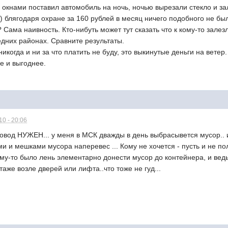
 окнами поставил автомобиль на ночь, ночью вырезали стекло и зале
 блягодаря охране за 160 рублей в месяц ничего подобного не был
Сама наивность. Кто-нибуть может тут сказать что к кому-то залез
едних районах. Сравните результаты.
никогда и ни за что платить не буду, это выкинутые деньги на ветер
е и выгоднее.
0 - 20:06
овод НУЖЕН... у меня в МСК дважды в день выбрасывется мусор.. и
ми и мешками мусора наперевес ... Кому не хочется - пусть и не п
ому-то было лень элементарно донести мусор до контейнера, и ведь
аже возле дверей или лифта..что тоже не гуд...