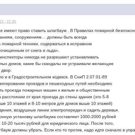
2 - 21:35
 имеют право ставить шлагбаум . В Правилах пожарной безопасност
даниям, сооружениям… должны быть всегда
 пожарной техники, содержаться в исправном
 очищенным от снега и льда».
 инспекторы никогда не разрешают устанавливать
лых домов, какие бы скандалы не устраивали желающие
 двор.
о и в Градостроительном кодексе. В СниП 2.07.01-89
роектировании проездов и пешеходных путей необходимо
сть проезда пожарных машин к жилым и общественным
а расстоянии от края проезда до стены здания (это 5-8
ше 10 этажей и 8-10 метров для домов выше 10 этажей)
дения, воздушные линии электропередач и садить деревья.
онную установку шлагбаума составляет 1000-2000 рублей
 10-20 тысяч рублей для юридического лица. После того,
гбаум должны убрать. Если кто-то против, надо идти сначало в у