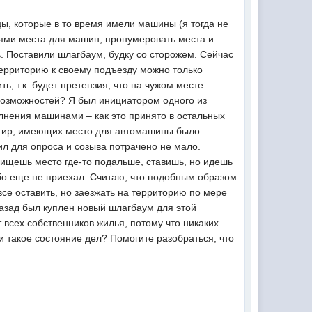
цы, которые в то время имели машины (я тогда не
иями места для машин, пронумеровать места и
 Поставили шлагбаум, будку со сторожем. Сейчас
 территорию к своему подъезду можно только
ь, т.к. будет претензия, что на чужом месте
возможностей? Я был инициатором одного из
лнения машинами – как это принято в остальных
вартир, имеющих место для автомашины было
сил для опроса и созыва потрачено не мало.
 ищешь место где-то подальше, ставишь, но идешь
либо еще не приехал. Считаю, что подобным образом
се оставить, но заезжать на территорию по мере
назад был куплен новый шлагбаум для этой
 всех собственников жилья, потому что никаких
и такое состояние дел? Помогите разобраться, что