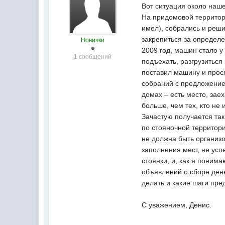
Вот ситуация около наше
На придомовой территори
имел), собрались и реш
закрепиться за определ
Новички
2009 год, машин стало у
1 сообщений
подъехать, разгрузиться
поставил машину и прос
собраний с предложение
домах – есть место, зае
больше, чем тех, кто не
Зачастую получается так
по стояночной территори
не должна быть организо
заполнения мест, не усп
стоянки, и, как я поним
объявлений о сборе дене
делать и какие шаги пре
С уважением, Денис.