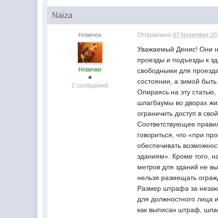
Naiza
Новичок
Отправлено
07 November 201
Уважаемый Денис! Они не
проезды и подъезды к з
Новички
свободными для проезда
состоянии, а зимой быть
2 сообщений
Опираясь на эту статью,
шлагбаумы во дворах жи
ограничить доступ в свой
Соответствующее правил
говориться, что «при п
обеспечивать возможно
зданиям». Кроме того, н
метров для зданий не вы
нельзя размещать ограж
Размер штрафа за незак
для должностного лица и
как выписан штраф, шла