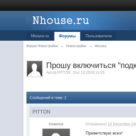
Nhouse.ru
Форумы
Пользователи
Форум Новостройки
→
Новостройки
→
Москва
.
Прошу включиться "подк
Автор
PITTON
,
Dec 10 2009 14:20
Сообщений в теме: 2
PITTON
Новичок
Отправлено
10 December 200
Приветствую всех!