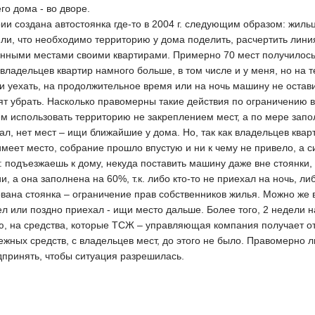
го дома - во дворе.
и создана автостоянка где-то в 2004 г. следующим образом: жиль
или, что необходимо территорию у дома поделить, расчертить лин
енными местами своими квартирами. Примерно 70 мест получилось.
 владельцев квартир намного больше, в том числе и у меня, но на
 и уехать, на продолжительное время или на ночь машину не оставит
ят убрать. Насколько правомерны такие действия по ограничению 
м использовать территорию не закреплением мест, а по мере запо
хал, нет мест – ищи ближайшие у дома. Но, так как владельцев к
 имеет место, собрание прошло впустую и ни к чему не привело, а 
: подъезжаешь к дому, некуда поставить машину даже вне стоянки,
и, а она заполнена на 60%, т.к. либо кто-то не приехал на ночь, 
вана стоянка – ограничение прав собственников жилья. Можно же в
ел или поздно приехал - ищи место дальше. Более того, 2 недели 
аю, на средства, которые ТСЖ – управляющая компания получает от
жных средств, с владельцев мест, до этого не было. Правомерно л
дпринять, чтобы ситуация разрешилась.