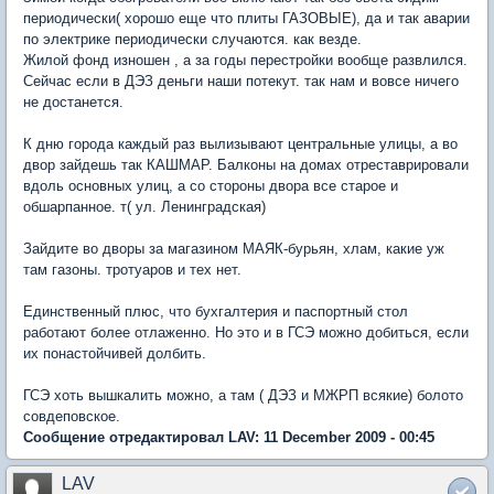
периодически( хорошо еще что плиты ГАЗОВЫЕ), да и так аварии
по электрике периодически случаются. как везде.
Жилой фонд изношен , а за годы перестройки вообще развлился.
Сейчас если в ДЭЗ деньги наши потекут. так нам и вовсе ничего
не достанется.
К дню города каждый раз вылизывают центральные улицы, а во
двор зайдешь так КАШМАР. Балконы на домах отреставрировали
вдоль основных улиц, а со стороны двора все старое и
обшарпанное. т( ул. Ленинградская)
Зайдите во дворы за магазином МАЯК-бурьян, хлам, какие уж
там газоны. тротуаров и тех нет.
Единственный плюс, что бухгалтерия и паспортный стол
работают более отлаженно. Но это и в ГСЭ можно добиться, если
их понастойчивей долбить.
ГСЭ хоть вышкалить можно, а там ( ДЭЗ и МЖРП всякие) болото
совдеповское.
Сообщение отредактировал LAV: 11 December 2009 - 00:45
LAV