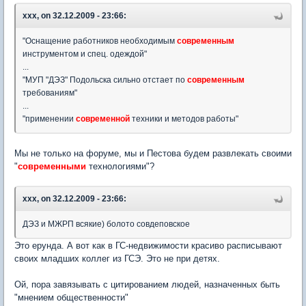
xxx, on 32.12.2009 - 23:66:
"Оснащение работников необходимым
современным
инструментом и спец. одеждой"
...
"МУП "ДЭЗ" Подольска сильно отстает по
современным
требованиям"
...
"применении
современной
техники и методов работы"
Мы не только на форуме, мы и Пестова будем развлекать своими
"
современными
технологиями"?
xxx, on 32.12.2009 - 23:66:
ДЭЗ и МЖРП всякие) болото совдеповское
Это ерунда. А вот как в ГС-недвижимости красиво расписывают
своих младших коллег из ГСЭ. Это не при детях.
Ой, пора завязывать с цитированием людей, назначенных быть
"мнением общественности"