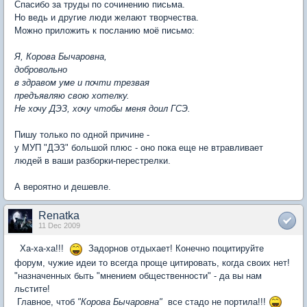
Спасибо за труды по сочинению письма.
Но ведь и другие люди желают творчества.
Можно приложить к посланию моё письмо:
Я, Корова Бычаровна,
добровольно
в здравом уме и почти трезвая
предъявляю свою хотелку.
Не хочу ДЭЗ, хочу чтобы меня доил ГСЭ.
Пишу только по одной причине -
у МУП "ДЭЗ" большой плюс - оно пока еще не втравливает
людей в ваши разборки-перестрелки.
А вероятно и дешевле.
Renatka
11 Dec 2009
Ха-ха-ха!!!
Задорнов отдыхает! Конечно поцитируйте
форум, чужие идеи то всегда проще цитировать, когда своих нет!
"назначенных быть "мнением общественности" - да вы нам
льстите!
Главное, чтоб
"Корова Бычаровна"
все стадо не портила!!!