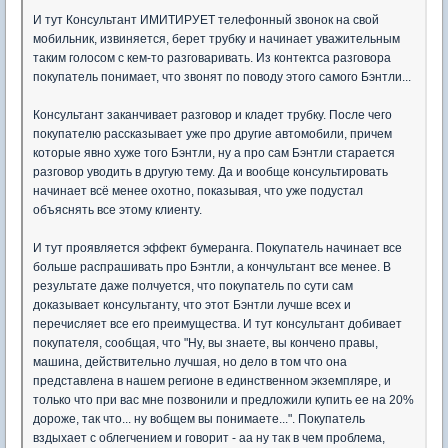
И тут Консультант ИМИТИРУЕТ телефонный звонок на свой
мобильник, извиняется, берет трубку и начинает уважительным
таким голосом с кем-то разговаривать. Из контектса разговора
покупатель понимает, что звонят по поводу этого самого Бэнтли...
Консультант заканчивает разговор и кладет трубку. После чего
покупателю рассказывает уже про другие автомобили, причем
которые явно хуже того Бэнтли, ну а про сам Бэнтли старается
разговор уводить в другую тему. Да и вообще консультировать
начинает всё менее охотно, показывая, что уже подустал
объяснять все этому клиенту.
И тут проявляется эффект бумеранга. Покупатель начинает все
больше распрашивать про Бэнтли, а кончультант все менее. В
результате даже полчуется, что покупатель по сути сам
доказывает консультанту, что этот Бэнтли лучше всех и
перечисляет все его преимущества. И тут консультант добивает
покупателя, сообщая, что "Ну, вы знаете, вы кончено правы,
машина, действительно лучшая, но дело в том что она
представлена в нашем регионе в единственном экземпляре, и
только что при вас мне позвонили и предложили купить ее на 20%
дороже, так что... ну вобщем вы понимаете...". Покупатель
вздыхает с облегчением и говорит - аа ну так в чем проблема,