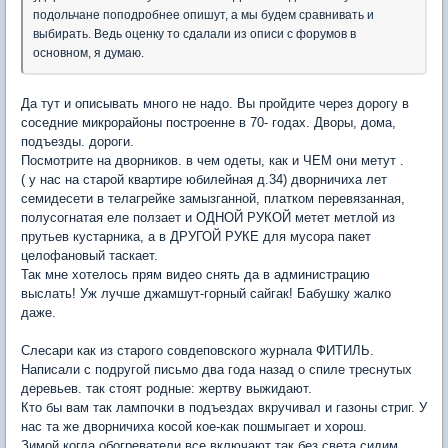
подольчане поподробнее опишут, а мы будем сравнивать и
выбирать. Ведь оценку то сдалали из описи с форумов в
основном, я думаю.
Да тут и описывать много не надо. Вы пройдите через дорогу в
соседние микрорайоны построенне в 70- годах. Дворы, дома,
подъезды. дороги.
Посмотрите на дворников. в чем одеты, как и ЧЕМ они метут .
( у нас на старой квартире юбилейная д.34) дворничиха лет
семидесети в телагрейке замызганной, платком перевязанная,
полусогнатая еле ползает и ОДНОЙ РУКОЙ метет метлой из
прутьев кустарника, а в ДРУГОЙ РУКЕ для мусора пакет
целофановый таскает.
Так мне хотелось прям видео снять да в администрацию
выслать! Уж лучше джамшут-горный сайгак! Бабушку жалко
даже.
Слесари как из старого совдеповского журнала ФИТИЛЬ.
Написали с подругой письмо два года назад о спиле треснутых
деревьев. так стоят родные: жертву выжидают.
Кто бы вам так лампочки в подъездах вкручивал и газоны стриг. У
нас та же дворничиха косой кое-как пошмыгает и хорош.
Зимой когда обогреватели все включают так без света сидим