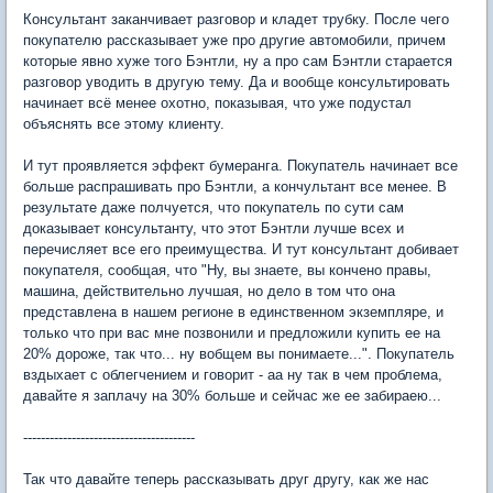
Консультант заканчивает разговор и кладет трубку. После чего
покупателю рассказывает уже про другие автомобили, причем
которые явно хуже того Бэнтли, ну а про сам Бэнтли старается
разговор уводить в другую тему. Да и вообще консультировать
начинает всё менее охотно, показывая, что уже подустал
объяснять все этому клиенту.
И тут проявляется эффект бумеранга. Покупатель начинает все
больше распрашивать про Бэнтли, а кончультант все менее. В
результате даже полчуется, что покупатель по сути сам
доказывает консультанту, что этот Бэнтли лучше всех и
перечисляет все его преимущества. И тут консультант добивает
покупателя, сообщая, что "Ну, вы знаете, вы кончено правы,
машина, действительно лучшая, но дело в том что она
представлена в нашем регионе в единственном экземпляре, и
только что при вас мне позвонили и предложили купить ее на
20% дороже, так что... ну вобщем вы понимаете...". Покупатель
вздыхает с облегчением и говорит - аа ну так в чем проблема,
давайте я заплачу на 30% больше и сейчас же ее забираею...
---------------------------------------
Так что давайте теперь рассказывать друг другу, как же нас