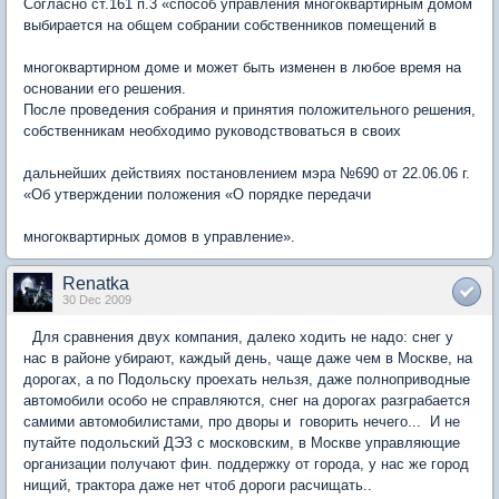
Согласно ст.161 п.3 «способ управления многоквартирным домом
выбирается на общем собрании собственников помещений в
многоквартирном доме и может быть изменен в любое время на
основании его решения.
После проведения собрания и принятия положительного решения,
собственникам необходимо руководствоваться в своих
дальнейших действиях постановлением мэра №690 от 22.06.06 г.
«Об утверждении положения «О порядке передачи
многоквартирных домов в управление».
Renatka
30 Dec 2009
Для сравнения двух компания, далеко ходить не надо: снег у
нас в районе убирают, каждый день, чаще даже чем в Москве, на
дорогах, а по Подольску проехать нельзя, даже полноприводные
автомобили особо не справляются, снег на дорогах разграбается
самими автомобилистами, про дворы и говорить нечего... И не
путайте подольский ДЭЗ с московским, в Москве управляющие
организации получают фин. поддержку от города, у нас же город
нищий, трактора даже нет чтоб дороги расчищать..