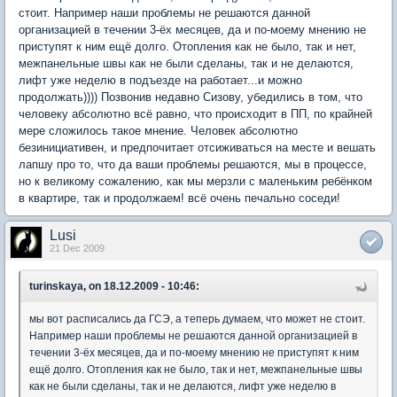
стоит. Например наши проблемы не решаются данной
организацией в течении 3-ёх месяцев, да и по-моему мнению не
приступят к ним ещё долго. Отопления как не было, так и нет,
межпанельные швы как не были сделаны, так и не делаются,
лифт уже неделю в подъезде на работает...и можно
продолжать)))) Позвонив недавно Сизову, убедились в том, что
человеку абсолютно всё равно, что происходит в ПП, по крайней
мере сложилось такое мнение. Человек абсолютно
безинициативен, и предпочитает отсиживаться на месте и вешать
лапшу про то, что да ваши проблемы решаются, мы в процессе,
но к великому сожалению, как мы мерзли с маленьким ребёнком
в квартире, так и продолжаем! всё очень печально соседи!
Lusi
21 Dec 2009
turinskaya, on 18.12.2009 - 10:46:
мы вот расписались да ГСЭ, а теперь думаем, что может не стоит.
Например наши проблемы не решаются данной организацией в
течении 3-ёх месяцев, да и по-моему мнению не приступят к ним
ещё долго. Отопления как не было, так и нет, межпанельные швы
как не были сделаны, так и не делаются, лифт уже неделю в