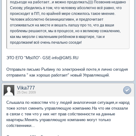
подъезде на работает...и можно продолжать)))) Позвонив недавно
Сизову, убедились в том, что человеку абсолютно всё равно, что
происходит в ПП, по крайней мере сложилось такое мнение.
Человек абсолютно безинициативен, и предпочитает
отсиживаться на месте и вешать лапшу про то, что да ваши
проблемы решаются, мы в процессе, но к великому сожалению,
как мы мерзли с маленьким ребёнком в квартире, так и
продолжаем! всё очень печально соседи!
ЭТО ЕГО "МЫЛО"- GSE-info@GMS.RU
Отправьте письмо Рыбину по электронной почте,я лично сегодня
отправила " как хорошо работает" новый Управляющий.
Vika777
25 Dec 2009
Слышала по новостям что у людей аналогичная ситуация,и народ
тоже хотел сменить управляющую компанию.На что им отказали
в связи с тем что у них нет прав собственности на данные
квартиры.Менять управляющую компанию могут только
собственники...