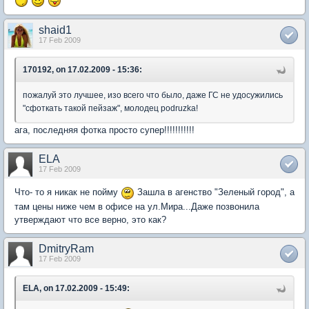
shaid1
17 Feb 2009
170192, on 17.02.2009 - 15:36:
пожалуй это лучшее, изо всего что было, даже ГС не удосужились
"сфоткать такой пейзаж", молодец podruzka!
ага, последняя фотка просто супер!!!!!!!!!!!
ELA
17 Feb 2009
Что- то я никак не пойму
Зашла в агенство "Зеленый город", а
там цены ниже чем в офисе на ул.Мира...Даже позвонила
утверждают что все верно, это как?
DmitryRam
17 Feb 2009
ELA, on 17.02.2009 - 15:49: