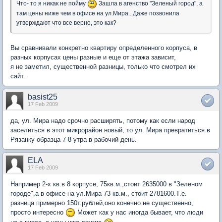
Что- то я никак не пойму
Зашла в агенство "Зеленый город", а
там цены ниже чем в офисе на ул.Мира...Даже позвонила
утверждают что все верно, это как?
Вы сравнивали конкретно квартиру определенного корпуса, в
разных корпусах цены разные и еще от этажа зависит,
я не заметил, существенной разницы, только что смотрел их
сайт.
basist25
17 Feb 2009
да, ул. Мира надо срочно расширять, потому как если народ
заселиться в этот микрорайон новый, то ул. Мира превратиться в
Рязанку образца 7-8 утра в рабочий день.
ELA
17 Feb 2009
Например 2-х кв.в 8 корпусе, 75кв.м.,стоит 2635000 в "Зеленом
городе",а в офисе на ул.Мира 73 кв.м., стоит 2781600.Т.е.
разница примерно 150т.рублей,оно конечно не существенно,
просто интересно
Может как у нас иногда бывает, что люди