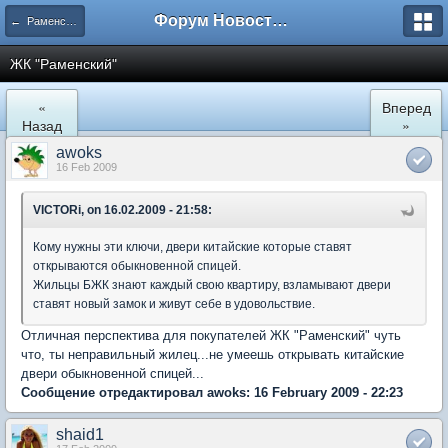
Форум Новостройки
← Раменское
ЖК "Рaменский"
«
Вперед
Назад
»
awoks
16 Feb 2009
VICTORi, on 16.02.2009 - 21:58:
Кому нужны эти ключи, двери китайские которые ставят
открываются обыкновенной спицей.
Жильцы БЖК знают каждый свою квартиру, взламывают двери
ставят новый замок и живут себе в удовольствие.
Отличная перспектива для покупателей ЖК "Раменский" чуть
что, ты неправильный жилец...не умеешь открывать китайские
двери обыкновенной спицей...
Сообщение отредактировал awoks: 16 February 2009 - 22:23
shaid1