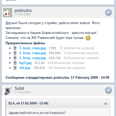
podruzka
17 Feb 2009
Друзья! Была сегодня у стройки, работа кипит вовсю. Фото
прилагаю.
Заглядывала в башню Борисоглебского - красота внутри!
Сказали, что на ЖК Раменский будет еще лучше.
Прикрепленные файлы
3_korp_copy.jpg
739К
75 Количество загрузок:
2_korp_copy.jpg
692.66К
74 Количество загрузок:
1_korp_copy.jpg
639.75К
54 Количество загрузок:
bg3.jpg
471.2К
104 Количество загрузок:
zkr.jpg
345.61К
151 Количество загрузок:
Сообщение отредактировал podruzka: 17 February 2009 - 14:59
Solid
17 Feb 2009
ELA, on 17.02.2009 - 13:48:
Здравствуйте)А есть кто из 8 корпуса?