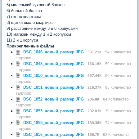
5) маленький кухонный балкон
6) большой балкон
7) около квартиры
8) щитки около квартиры
9) расстояние между 3 и 8 корпусами
10) магазин между 1 и 2 корпусом
11) 2 и 1 корпуса
Прикрепленные файлы
DSC_1846_новый_размер.JPG
331.21К
54 Количество
загрузок:
DSC_1848_новый_размер.JPG
166.16К
59 Количество
загрузок:
DSC_1850_новый_размер.JPG
297.44К
66 Количество
загрузок:
DSC_1851_новый_размер.JPG
216.37К
85 Количество
загрузок:
DSC_1852_новый_размер.JPG
206.8К
84 Количество
загрузок:
DSC_1853_новый_размер.JPG
232.03К
79 Количество
загрузок:
DSC_1855_новый_размер.JPG
189.36К
74 Количество
загрузок:
DSC_1856_новый_размер.JPG
169.7К
62 Количество