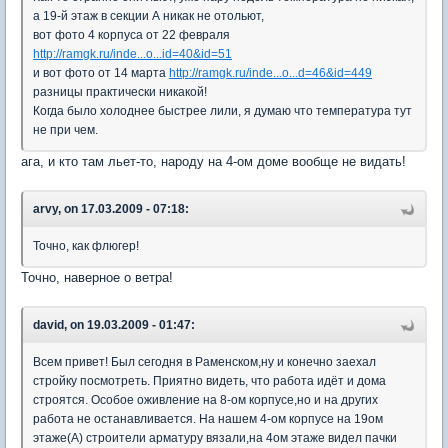
а 19-й этаж в секции А никак не отольют,
вот фото 4 корпуса от 22 февраля
http://ramgk.ru/inde...o...id=40&id=51
и вот фото от 14 марта
http://ramgk.ru/inde...o...d=46&id=449
разницы практически никакой!
Когда было холоднее быстрее лили, я думаю что температура тут
не при чем.
ага, и кто там льет-то, народу на 4-ом доме вообще не видать!
arvy, on 17.03.2009 - 07:18:
Точно, как флюгер!
Точно, наверное о ветра!
david, on 19.03.2009 - 01:47:
Всем привет! Был сегодня в Раменском,ну и конечно заехал
стройку посмотреть. Приятно видеть, что работа идёт и дома
строятся. Особое оживление на 8-ом корпусе,но и на других
работа не останавливается. На нашем 4-ом корпусе на 19ом
этаже(А) строители арматуру вязали,на 4ом этаже видел пачки