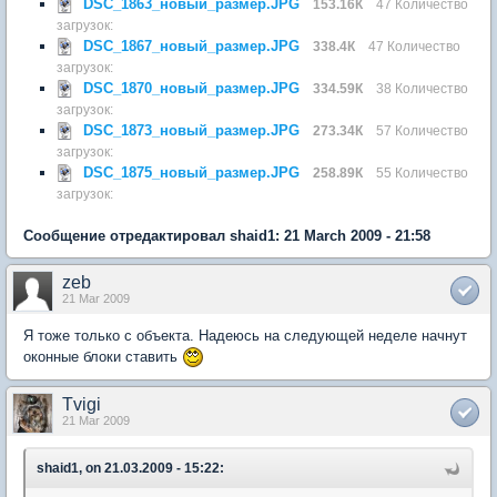
DSC_1863_новый_размер.JPG
153.16К
47 Количество
загрузок:
DSC_1867_новый_размер.JPG
338.4К
47 Количество
загрузок:
DSC_1870_новый_размер.JPG
334.59К
38 Количество
загрузок:
DSC_1873_новый_размер.JPG
273.34К
57 Количество
загрузок:
DSC_1875_новый_размер.JPG
258.89К
55 Количество
загрузок:
Сообщение отредактировал shaid1: 21 March 2009 - 21:58
zeb
21 Mar 2009
Я тоже только с объекта. Надеюсь на следующей неделе начнут
оконные блоки ставить
Tvigi
21 Mar 2009
shaid1, on 21.03.2009 - 15:22: