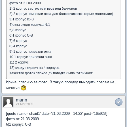
фото от 21.03.2009
1) 2 корпус застеклили весь ряд балконов
2) 2 корпус привезли окна для балкончиков(которые маленькие)
3)1 корпус Ю-В
4)окна около корпуса №1
5)8 корпус
6)1 корпус С-В
7) 6 корпус
8) 4 корпус
9) 1 корпус привезли окна
10 1 корпус привезли окна
11) 2 корпус
12) кладут кирпич на 4 корпусе.
Качество фоток плохое ,тк погодка была "отличная"
Ирина, спасибо за фото. В такую погодку выходить совсем не
хочется
marin
21 Mar 2009
[quote name='shaid1' date='21.03.2009 - 14:22' post='165928']
фото от 21.03.2009
6)1 корпус С-В