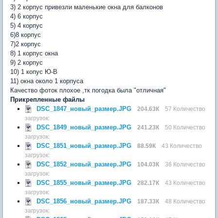
3) 2 корпус привезли маленькие окна для балконов
4) 6 корпус
5) 4 корпус
6)8 корпус
7)2 корпус
8) 1 корпус окна
9) 2 корпус
10) 1 копус Ю-В
11) окна около 1 корпуса
Качество фоток плохое ,тк погодка была "отличная"
Прикрепленные файлы
DSC_1847_новый_размер.JPG
204.63К
57 Количество
загрузок:
DSC_1849_новый_размер.JPG
241.23К
50 Количество
загрузок:
DSC_1851_новый_размер.JPG
88.59К
43 Количество
загрузок:
DSC_1852_новый_размер.JPG
104.03К
36 Количество
загрузок:
DSC_1855_новый_размер.JPG
282.17К
43 Количество
загрузок:
DSC_1856_новый_размер.JPG
187.33К
48 Количество
загрузок: