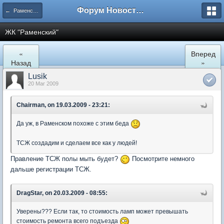
Форум Новостройки
← Раменское
ЖК "Рaменский"
«
Вперед
Назад
»
Lusik
20 Mar 2009
Chairman, on 19.03.2009 - 23:21:
Да уж, в Раменском похоже с этим беда
ТСЖ создадим и сделаем все как у людей!
Правление ТСЖ полы мыть будет?
Посмотрите немного
дальше регистрации ТСЖ.
DragStar, on 20.03.2009 - 08:55:
Уверены??? Если так, то стоимость ламп может превышать
стоимость ремонта всего подъезда