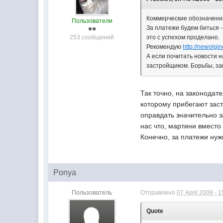
Коммерческие обозначения 
Пользователи
За платежи будем биться 
253 сообщений
это с успехом проделано.
Рекомендую
http://newolgin
А если почитать новости 
застройщиком. Борьбы, за
Так точно, на законодат
которому прибегают заст
оправдать значительно з
нас что, мартини вместо
Конечно, за платежи нуж
Ponya
Пользователь
Отправлено
07 April 2009 - 1
Quote