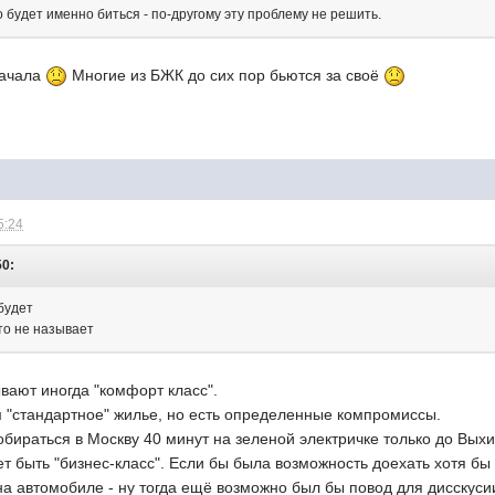
 будет именно биться - по-другому эту проблему не решить.
начала
Многие из БЖК до сих пор бьются за своё
5:24
50:
 будет
то не называет
вают иногда "комфорт класс".
ем "стандартное" жилье, но есть определенные компромиссы.
обираться в Москву 40 минут на зеленой электричке только до Вых
 быть "бизнес-класс". Если бы была возможность доехать хотя бы 
на автомобиле - ну тогда ещё возможно был бы повод для дисскуси