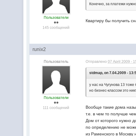
Конечно, за платежи нужно
Пользователи
Квартиру бы получить с
145 сообщений
runix2
Пользователь
Отправлено
07 April 2009 - 1
stdmap, on 7.04.2009 - 13:
у нас на Чугунова 13 тоже
но бизнес-классом это ник
Пользователи
Вообще такие дома назы
111 сообщений
т.е. в чем то получше ч
Дом от которого нужно д
по определению не может
из Раменского в Москву 