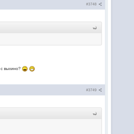
#3748
ь с выхино?
#3749