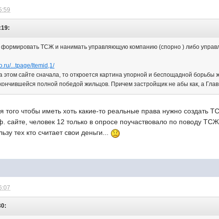
5:59
:19:
- формировать ТСЖ и нанимать управляющую компанию (спорно ) либо управл
o.ru/...tpage/Itemid,1/
на этом сайте сначала, то откроется картина упорной и беспощадной борьбы
кончившейся полной победой жильцов. Причем застройщик не абы как, а Глав
ля того чтобы иметь хоть какие-то реальные права нужно создать 
ф. сайте, человек 12 только в опросе поучаствовало по поводу ТСЖ
ьзу тех кто считает свои деньги...
6:07
30: