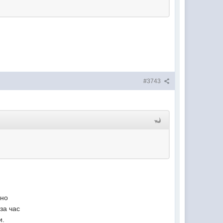
#3743
ино
за час
и.