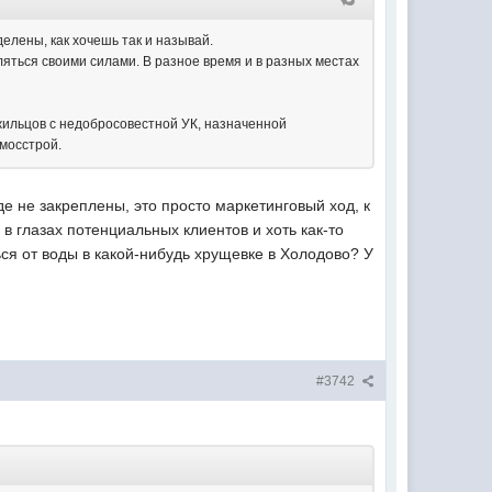
елены, как хочешь так и называй.
яться своими силами. В разное время и в разных местах
 жильцов с недобросовестной УК, назначенной
мосстрой.
де не закреплены, это просто маркетинговый ход, к
в глазах потенциальных клиентов и хоть как-то
ся от воды в какой-нибудь хрущевке в Холодово? У
#3742