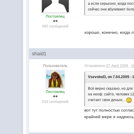
а если серьезно, когда по
сейчас они вбухивают боль
Постоялец
395 сообщений
хорошо, конечно, когда 
shaid1
Пользователь
Отправлено
07 April 2009 - 1
Vsevolod3, on 7.04.2009 - 
Всё верно сказано, но для
Постоялец
на неоф. сайте, человек 1
считает свои деньги...
334 сообщений
вот тут полностью согл
крайней мере я надеюсь