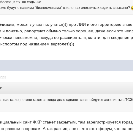
оскве, в т.ч. на ходынке.
оже будут с нашими "бизнесменами" в зеленых электичках ездить с выхино?
близким, может лучше получится))) про ЛИИ и его территорию знаю 
но и понятно, рапортуют обычно только хорошее, даже если это неп
чески невозможно, некуда ее расширять. и, кстати, для сведения 
нспортом под названием вертолет))))
6:23
0:
на, нас мало, но мне кажется когда дело сдвинется и найдутся активисты 
ициальный сайт ЖКР станет закрытым, там зарегистрируется гораз
по разным вопросам. А так разницы нет - что этот форум, что на н