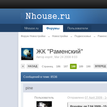
Nhouse.ru
Форумы
Пользователи
Форум Новостройки
→
Новостройки
→
Подмосковье
→
Раменс
.
ЖК "Рaменский"
Автор
esprit
,
Mar 24 2008 8:03
«
НАЗАД
ВПЕРЕД
Страниц
186
187
188
189
190
Сообщений в теме: 8536
pine
Пользователь
Отправлено
07 April 2009 - 1
Prasolov, on 7.04.2009 - 15