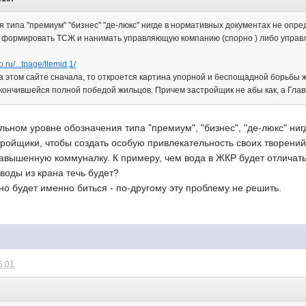
типа "премиум" "бизнес" "де-люкс" нигде в нормативных документах не опред
- формировать ТСЖ и нанимать управляющую компанию (спорно ) либо управл
o.ru/...tpage/Itemid,1/
на этом сайте сначала, то откроется картина упорной и беспощадной борьбы
кончившейся полной победой жильцов. Причем застройщик не абы как, а Глав
ельном уровне обозначения типа "премиум", "бизнес", "де-люкс" ниг
ройщики, чтобы создать особую привлекательность своих творений 
авышенную коммуналку. К примеру, чем вода в ЖКР будет отличать
 воды из крана течь будет?
но будет именно биться - по-другому эту проблему не решить.
5:01