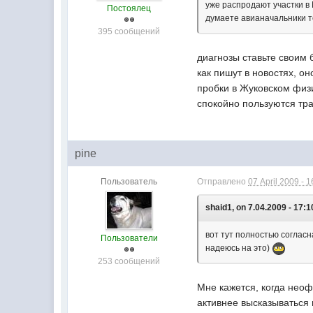
уже распродают участки в М
Постоялец
думаете авианачальники т
395 сообщений
диагнозы ставьте своим 
как пишут в новостях, о
пробки в Жуковском физи
спокойно пользуются тра
pine
Пользователь
Отправлено
07 April 2009 - 1
shaid1, on 7.04.2009 - 17:1
вот тут полностью соглас
Пользователи
надеюсь на это)
253 сообщений
Мне кажется, когда неоф
активнее высказываться 