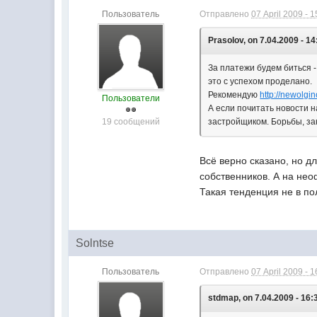
Пользователь
Отправлено
07 April 2009 - 1
Prasolov, on 7.04.2009 - 14
За платежи будем биться 
это с успехом проделано.
Рекомендую
http://newolgin
Пользователи
А если почитать новости 
19 сообщений
застройщиком. Борьбы, за
Всё верно сказано, но д
собственников. А на нео
Такая тенденция не в пол
Solntse
Пользователь
Отправлено
07 April 2009 - 1
stdmap, on 7.04.2009 - 16: