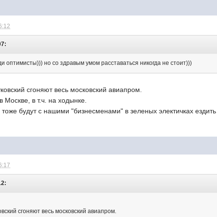
6:12
07:
ди оптимисты))) но со здравым умом расставаться никогда не стоит)))
уковский сгоняют весь московский авиапром.
 Москве, в т.ч. на ходынке.
 тоже будут с нашими "бизнесменами" в зеленых электичках ездит
6:17
12:
овский сгоняют весь московский авиапром.