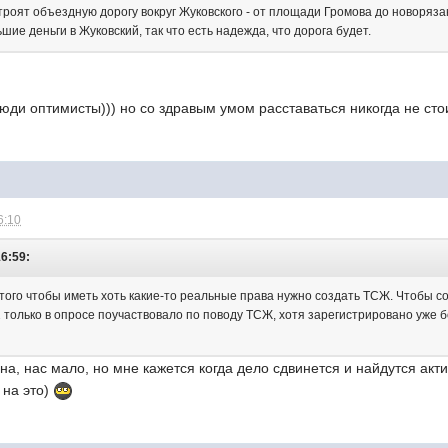
строят объездную дорогу вокруг Жуковского - от площади Громова до новоряза
шие деньги в Жуковский, так что есть надежда, что дорога будет.
люди оптимисты))) но со здравым умом расставаться никогда не стои
6:10
16:59:
 того чтобы иметь хоть какие-то реальные права нужно создать ТСЖ. Чтобы с
2 только в опросе поучаствовало по поводу ТСЖ, хотя зарегистрировано уже б
асна, нас мало, но мне кажется когда дело сдвинется и найдутся
 на это)