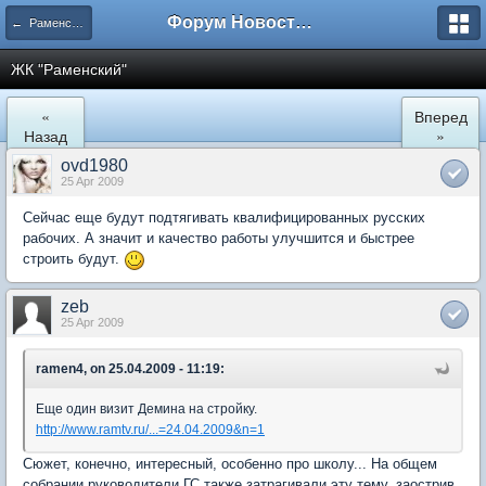
Форум Новостройки
← Раменское
ЖК "Рaменский"
«
Вперед
Назад
»
ovd1980
25 Apr 2009
Сейчас еще будут подтягивать квалифицированных русских
рабочих. А значит и качество работы улучшится и быстрее
строить будут.
zeb
25 Apr 2009
ramen4, on 25.04.2009 - 11:19:
Еще один визит Демина на стройку.
http://www.ramtv.ru/...=24.04.2009&n=1
Сюжет, конечно, интересный, особенно про школу... На общем
собрании руководители ГС также затрагивали эту тему, заострив