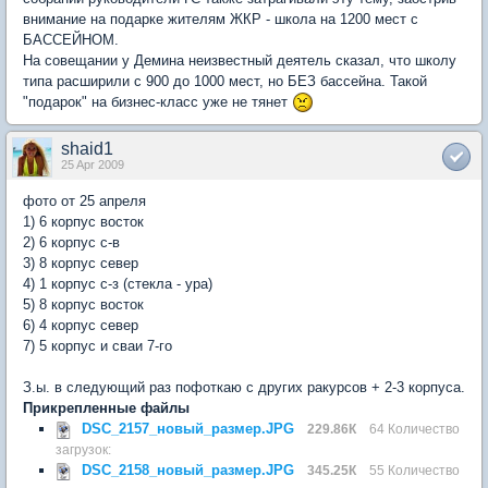
внимание на подарке жителям ЖКР - школа на 1200 мест с
БАССЕЙНОМ.
На совещании у Демина неизвестный деятель сказал, что школу
типа расширили с 900 до 1000 мест, но БЕЗ бассейна. Такой
"подарок" на бизнес-класс уже не тянет
shaid1
25 Apr 2009
фото от 25 апреля
1) 6 корпус восток
2) 6 корпус с-в
3) 8 корпус север
4) 1 корпус с-з (стекла - ура)
5) 8 корпус восток
6) 4 корпус север
7) 5 корпус и сваи 7-го
З.ы. в следующий раз пофоткаю с других ракурсов + 2-3 корпуса.
Прикрепленные файлы
DSC_2157_новый_размер.JPG
229.86К
64 Количество
загрузок:
DSC_2158_новый_размер.JPG
345.25К
55 Количество