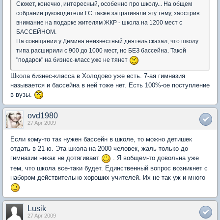
Сюжет, конечно, интересный, особенно про школу... На общем
собрании руководители ГС также затрагивали эту тему, заострив
внимание на подарке жителям ЖКР - школа на 1200 мест с
БАССЕЙНОМ.
На совещании у Демина неизвестный деятель сказал, что школу
типа расширили с 900 до 1000 мест, но БЕЗ бассейна. Такой
"подарок" на бизнес-класс уже не тянет
Школа бизнес-класса в Холодово уже есть. 7-ая гимназия
называется и бассейна в ней тоже нет. Есть 100%-ое поступление
в вузы.
ovd1980
27 Apr 2009
Если кому-то так нужен бассейн в школе, то можно детишек
отдать в 21-ю. Эта школа на 2000 человек, жаль только до
гимназии никак не дотягивает
. Я вобщем-то довольна уже
тем, что школа все-таки будет. Единственный вопрос возникнет с
набором действительно хороших учителей. Их не так уж и много
Lusik
27 Apr 2009