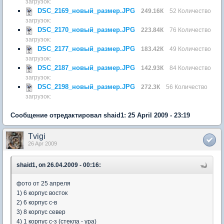
загрузок:
DSC_2169_новый_размер.JPG
249.16К
52 Количество
загрузок:
DSC_2170_новый_размер.JPG
223.84К
76 Количество
загрузок:
DSC_2177_новый_размер.JPG
183.42К
49 Количество
загрузок:
DSC_2187_новый_размер.JPG
142.93К
84 Количество
загрузок:
DSC_2198_новый_размер.JPG
272.3К
56 Количество
загрузок:
Сообщение отредактировал shaid1: 25 April 2009 - 23:19
Tvigi
26 Apr 2009
shaid1, on 26.04.2009 - 00:16:
фото от 25 апреля
1) 6 корпус восток
2) 6 корпус с-в
3) 8 корпус север
4) 1 корпус с-з (стекла - ура)