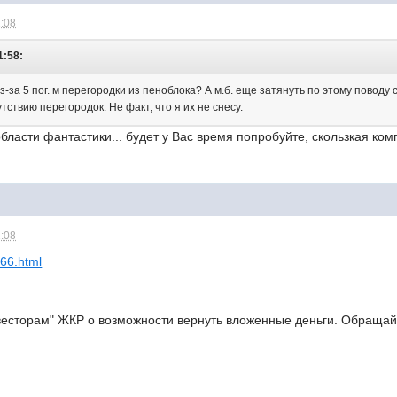
1:08
1:58:
из-за 5 пог. м перегородки из пеноблока? А м.б. еще затянуть по этому поводу
тствию перегородок. Не факт, что я их не снесу.
области фантастики... будет у Вас время попробуйте, скользкая ком
1:08
366.html
есторам" ЖКР о возможности вернуть вложенные деньги. Обращай