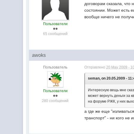
договорам сказала, что н
состоянии. Может есть е
вообще ничего не получи
Пользователи
65 сообщений
awoks
Пользователь
Отправлено
20 May 2009 - 1
seman, on 20.05.2009 - 11:
Интересную вещь мне сказ
Пользователи
может вернуть деньги за кв
280 сообщений
на форуме РЖК, у них выхо
а где же еще "изливать
транспорт" - ни кого не