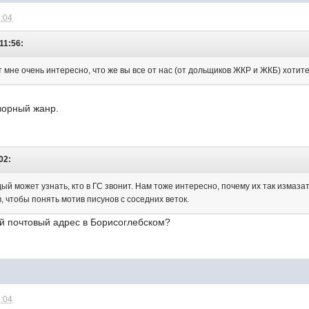
1:04
11:56:
 мне очень интересно, что же вы все от нас (от дольщиков ЖКР и ЖКБ) хотит
ворный жанр.
02:
й может узнать, кто в ГС звонит. Нам тоже интересно, почему их так измаза
 чтобы понять мотив писунов с соседних веток.
ой почтовый адрес в Борисоглебском?
1:04