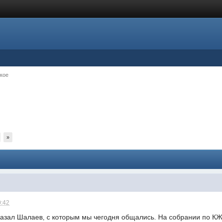
кое
»
0:42
азал Шалаев, с которым мы чегодня общались. На собрании по КЖК