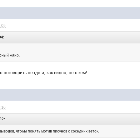
1:09
04:
орный жанр.
 поговорить не где и, как видно, не с кем!
1:10
02:
ыводов, чтобы понять мотив писунов с соседних веток.