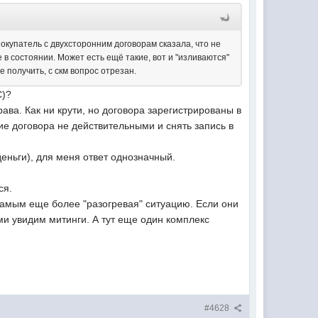
окупатель с двухсторонним договорам сказала, что не
не в состоянии. Может есть ещё такие, вот и "изливаются"
 получить, с скм вопрос отрезан.
С)?
рава. Как ни крути, но договора зарегистрированы в
ие договора не действительными и снять запись в
деньги), для меня ответ однозначный.
ся.
 самым еще более "разогревая" ситуацию. Если они
ми увидим митинги. А тут еще один комплекс
#4628