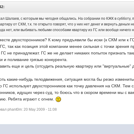
42:
ал Шалаев, с которым мы чегодня общались. На собрании по КЖК в субботу, п
артиру от СКМ, т.к. те открыто говорят, что у них нет денег и вернуть деньги 
да нет, или выбивать любыми способами квартиру из ГС или вообще ничего не
месте двухсторонников? К кому предъявили бы иски (к СКМ или к Г
 ГС, так как позиция этой компании менее сильная с точки зрения п
 ГС не принадлежат. ГС же не делает никаких попыток признать так
ки и поливание грязью конкурента.
авить еще и цель (отсудить реальную квартиру или "виртуальные" 
оть какие-нибудь телодвижения, ситуация могла бы резко изменить
то ГС использует двухсторонников как точку давления на СКМ. Тем
нников, идущих через суд, то боюсь что в скором времени мы с ва
ию. Ребята играют с огнем.
ал phant0m: 20 May 2009 - 11:08