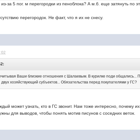
 из-за 5 пог. м перегородки из пеноблока? А м.б. еще затянуть по 
сутствию перегородок. Не факт, что я их не снесу.
1:02
52:
" учитывая Ваши близкие отношения с Шалаевым. В курилке поди общались... 
я двух хозяйствующий субъектов... Обязательства перед покупателями у ГС?
дый может узнать, кто в ГС звонит. Нам тоже интересно, почему их
ужны для выводов, чтобы понять мотив писунов с соседних веток.