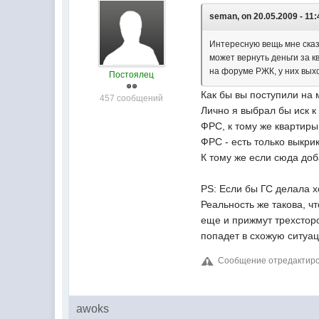
seman, on 20.05.2009 - 11:
Интересную вещь мне сказ
может вернуть деньги за кв
на форуме РЖК, у них выхо
Постоялец
Как бы вы поступили на 
457 сообщений
Лично я выбрал бы иск к
ФРС, к тому же квартиры
ФРС - есть только выкри
К тому же если сюда доб
PS: Если бы ГС делала х
Реальность же такова, ч
еще и прижмут трехсторо
попадет в схожую ситуац
Сообщение отредактиров
awoks