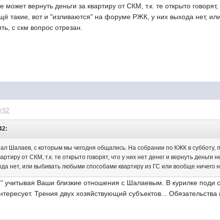
е может вернуть деньги за квартиру от СКМ, т.к. те открыто говорят, 
щё такие, вот и "изливаются" на форуме РЖК, у них выхода нет, и
ть, с скм вопрос отрезан.
0:52
42:
ал Шалаев, с которым мы чегодня общались. На собрании по КЖК в субботу, п
артиру от СКМ, т.к. те открыто говорят, что у них нет денег и вернуть деньги 
да нет, или выбивать любыми способами квартиру из ГС или вообще ничего не
ся" учитывая Ваши близкие отношения с Шалаевым. В курилке поди
 интересует. Трения двух хозяйствующий субъектов... Обязательств