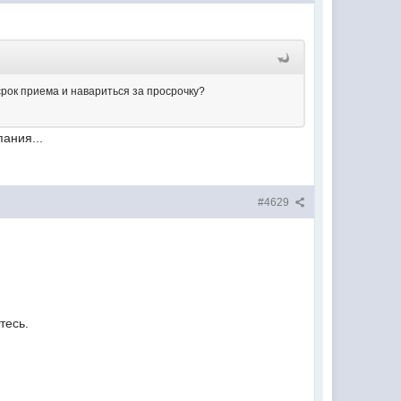
 срок приема и навариться за просрочку?
пания...
#4629
тесь.