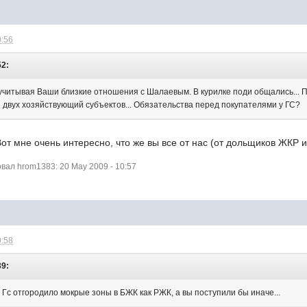
0:56
52:
" учитывая Ваши близкие отношения с Шалаевым. В курилке поди общались... 
я двух хозяйствующий субъектов... Обязательства перед покупателями у ГС?
от мне очень интересно, что же вы все от нас (от дольщиков ЖКР 
ал hrom1383: 20 May 2009 - 10:57
0:58
39:
ы Гс отгородило мокрые зоны в БЖК как РЖК, а вы поступили бы иначе...