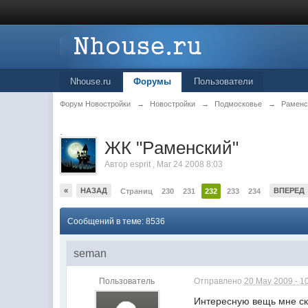
Nhouse.ru
Форумы
Пользователи
Форум Новостройки
→
Новостройки
→
Подмосковье
→
Раменс
.
ЖК "Рaменский"
Автор
esprit
,
Mar 24 2008 8:03
«
НАЗАД
ВПЕРЕД
Страниц
230
231
232
233
234
Сообщений в теме: 8536
seman
Пользователь
Отправлено
20 May 2009 - 1
Интересную вещь мне ск