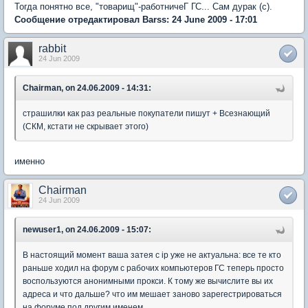
Тогда понятно все, "товарищ"-работничеГ ГС... Сам дурак (с).
Сообщение отредактировал Barss: 24 June 2009 - 17:01
rabbit
24 Jun 2009
Chairman, on 24.06.2009 - 14:31:
страшилки как раз реальные покупатели пишут + Всезнающий
(СКМ, кстати не скрывает этого)
именно
Chairman
24 Jun 2009
newuser1, on 24.06.2009 - 15:07:
В настоящий момент ваша затея с ip уже не актуальна: все те кто
раньше ходил на форум с рабочих компьютеров ГС теперь просто
воспользуются анонимными прокси. К тому же вычислите вы их
адреса и что дальше? что им мешает заново зарегестрироваться
на форуме под другим именем.