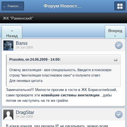
Форум Новостройки
← Раменское
ЖК "Рaменский"
«
Вперед
Назад
»
Barss
24 Jun 2009
Prasolov, on 24.06.2009 - 14:00:
Отвечу, вентиляция - моя специальность. Введите в поисковую
строку "вентиляция пластиковое окно" и получите ответ.
Для ленивых цитата
Замечательно!!! Милости просим в гости в ЖК Борисоглебский,
сами проверете эти
новейшие системы вентиляции
, дабы
потом не наступить на те же грабли.
DragStar
24 Jun 2009
В конце концов, раз решили IP не раскрывать, можно всем