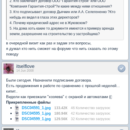
2. Кто заключает договор ООО "Гарантия-строй" или ООО
"Компания Гарантия-строй"?и какие между ними отношения?
3. Кто подписывает договор Дьячкин или А.А. Селегененко ?Кто
нибудь их видел в глаза этих директоров?
4. Почему юридический адрес не в Жуковском?
5. На дома хоть какие то документя имеются к примеру аренда
земли, разрешение на строительство у застройщика?
в очередной визит как раз и задам эти вопросы,
я думал кто нить сможет на форуме что нить сказать по этому
поводу
itselflove
14 Jun 2008
Были сегодня. Назначили подписание договора.
Есть продвижения в работе по сравнению с прошлой неделей...
кипит..
Видели как приезжали "хозяева" с охраной и автоматами ((:
Прикрепленные файлы
DSC04591_1.jpg
133.42К
46 Количество загрузок:
DSC04595_1.jpg
180.94К
42 Количество загрузок:
DSC04599_1.jpg
129.56К
32 Количество загрузок: