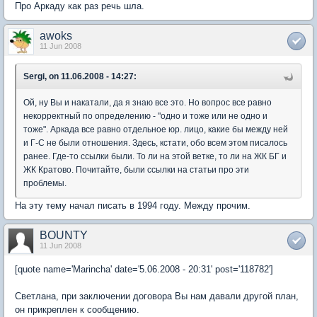
Про Аркаду как раз речь шла.
awoks
11 Jun 2008
Sergi, on 11.06.2008 - 14:27:
Ой, ну Вы и накатали, да я знаю все это. Но вопрос все равно
некорректный по определению - "одно и тоже или не одно и
тоже". Аркада все равно отдельное юр. лицо, какие бы между ней
и Г-С не были отношения. Здесь, кстати, обо всем этом писалось
ранее. Где-то ссылки были. То ли на этой ветке, то ли на ЖК БГ и
ЖК Кратово. Почитайте, были ссылки на статьи про эти
проблемы.
На эту тему начал писать в 1994 году. Между прочим.
BOUNTY
11 Jun 2008
[quote name='Marincha' date='5.06.2008 - 20:31' post='118782']
Светлана, при заключении договора Вы нам давали другой план,
он прикреплен к сообщению.