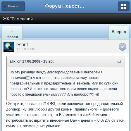
Форум Новостройки
← Раменское
ЖК "Рaменский"
«
Вперед
Назад
»
esprit
17 Jun 2008
alik, on 17.06.2008 - 15:20:
Ну эту разницу между договором долевым и векселем я
понимаю)))))) А вот непонятна разница между просто
предварительным и предварительным+вексель. Или по сути они
на равных? Или же все-таки с векселем менее надежно, нежели
просто с предварительным????? Иль наоборот?))))))
Смотрите, согласно 214-ФЗ, если заключается предварительный
договор (ну или любой другой кроме «правильного» - долевого
участия в строительстве), то Вы можете в любой момент
потребовать возвратить внесенные Вами деньги + 0,072% от этой
суммы + возмещение убытков.