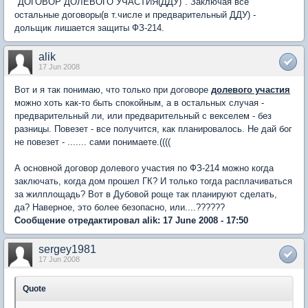
"ДОГОВОР ДОЛЕВОГО УЧАСТИЯ(ДДУ)". Заключая все
остальные договоры(в т.числе и предварительный ДДУ) -
дольщик лишается защиты ФЗ-214.
alik
17 Jun 2008
Вот и я так понимаю, что только при договоре
долевого участия
можно хоть как-то быть спокойным, а в остальных случая -
предварительный ли, или предварительный с векселем - без
разницы. Повезет - все получится, как планировалось. Не дай бог
не повезет - ....... сами понимаете.((((
А основной договор долевого участия по ФЗ-214 можно когда
заключать, когда дом прошел ГК? И только тогда расплачиваться
за жилплощадь? Вот в Дубовой роще так планируют сделать,
да? Наверное, это более безопасно, или....??????
Сообщение отредактировал alik: 17 June 2008 - 17:50
sergey1981
17 Jun 2008
Quote