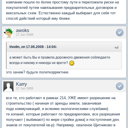
компании пошли по более простому пути и переложили риски на
покупателей путем навязывания предварительных договоров и
вексельных схем. Естественно каждый выбирает для себя тот
способ действий который ему ближе.
awoks
17 Jun 2008
thodin, on 17.06.2008 - 14:04:
а может быть Вы и правила дорожного движения соблюдаете
всегда и никому и никогда не врете?
это зачем? будьте политкорректнее.
Karry
17 Jun 2008
все те, кто работают в рамках 214, УЖЕ имеют разрешение на
строительство ( начиная от аренды земли, заканчивая
подк.коммуникаций, и всякими экологическими службами).
те копани\. которые работают по предвариловке, все разрешения
получают ( выбивают) по мере стройки дома( и поступления ден.
знаков от покупателей кв-р). Например, хваленое Щитниково в