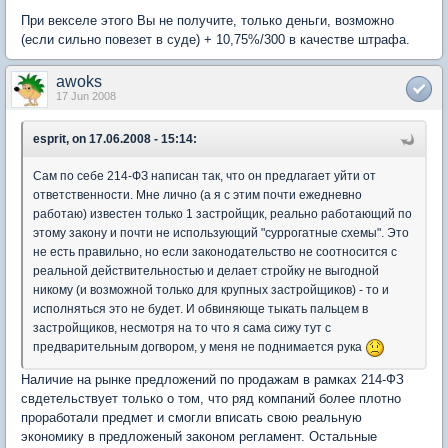
При векселе этого Вы не получите, только деньги, возможно
(если сильно повезет в суде) + 10,75%/300 в качестве штрафа.
awoks
17 Jun 2008
esprit, on 17.06.2008 - 15:14:
Сам по себе 214-ФЗ написан так, что он предлагает уйти от
ответственности. Мне лично (а я с этим почти ежедневно
работаю) известен только 1 застройщик, реально работающий по
этому закону и почти не использующий "суррогатные схемы". Это
не есть правильно, но если законодательство не соотносится с
реальной действительностью и делает стройку не выгодной
никому (и возможной только для крупных застройщиков) - то и
исполняться это не будет. И обвиняюще тыкать пальцем в
застройщиков, несмотря на то что я сама сижу тут с
предварительным догвором, у меня не поднимается рука
Наличие на рынке предложений по продажам в рамках 214-ФЗ
свдетельствует только о том, что ряд компаний более плотно
проработали предмет и смогли вписать свою реальную
экономику в предложеный законом регламент. Остальные