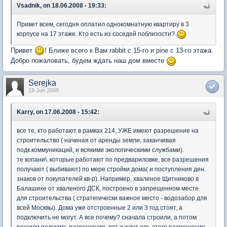
Vsadnik, on 18.06.2008 - 19:33:
Привет всем, сегодня оплатил однокомнатную квартиру в 3
корпусе на 17 этаже. Кто есть из соседей поблизости?
Привет
! Ближе всего к Вам rabbit с 15-го и pine с 13-го этажа.
Добро пожаловать, будем ждать наш дом вместе
Serejka
19 Jun 2008
Karry, on 17.06.2008 - 15:42:
все те, кто работают в рамках 214, УЖЕ имеют разрешение на
строительство ( начиная от аренды земли, заканчивая
подк.коммуникаций, и всякими экологическими службами).
те копани\. которые работают по предвариловке, все разрешения
получают ( выбивают) по мере стройки дома( и поступления ден.
знаков от покупателей кв-р). Например, хваленое Щитниково в
Балашихе от хваленого ДСК, построено в запрещенном месте
для строительства ( стратегически важное место - водозабор для
всей Москвы). Дома уже отстроенные 2 или 3 год стоят, а
подключить не могут. А все почему? сначала строили, а потом
решили получить разрешения. вот и ждут его, этого разрешения.