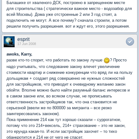
Балашихе от хваленого ДСК, построено в запрещенном месте
для строительства ( стратегически важное место - водозабор для
всей Москвы). Дома уже отстроенные 2 или 3 год стоят, а
подключить не могут. А все почему? сначала строили, а потом
решили получить разрешения. вот и ждут его, этого разрешения.
esprit
17 Jun 2008
awoks, Karry,
разве кто-то спорит, что работать по закону лучше
? Просто
надо учитывать, что следование закону влечет увеличение
стоимости квартир и снижение конкуренции что вряд ли на пользу
дольщикам + создает ряд совершенно не нужных сложностей
для застройщиков, что приводит к очевидному желанию закон
обойти. Вполне можно было найти разумный баланс интересов и
в самом законе или, во всяком случае, не прописывать
ответственность застройщиков так, что она становится не
серьезной (ввели же по 800000 за мигранта – все резко
заинтересовались законом).
Пока применение 214 как тут хорошо сказали – суррогатное,
потому что это 214+вексель, 214+ страхование – это не закон,
это ерунда какая-то. И если застройщик захочет – то тихо
обанкротится и 214 ни от чего не спасет.