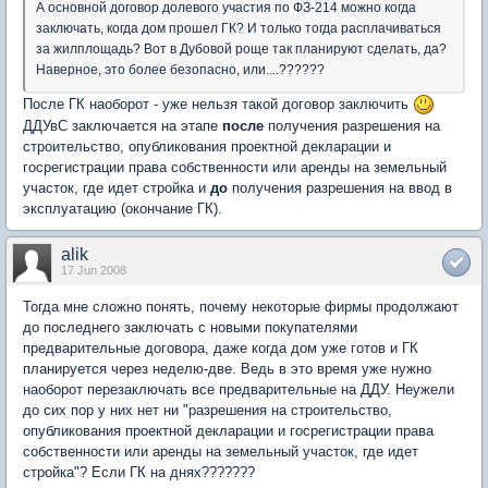
А основной договор долевого участия по ФЗ-214 можно когда
заключать, когда дом прошел ГК? И только тогда расплачиваться
за жилплощадь? Вот в Дубовой роще так планируют сделать, да?
Наверное, это более безопасно, или....??????
После ГК наоборот - уже нельзя такой договор заключить
ДДУвС заключается на этапе
после
получения разрешения на
строительство, опубликования проектной декларации и
госрегистрации права собственности или аренды на земельный
участок, где идет стройка и
до
получения разрешения на ввод в
эксплуатацию (окончание ГК).
alik
17 Jun 2008
Тогда мне сложно понять, почему некоторые фирмы продолжают
до последнего заключать с новыми покупателями
предварительные договора, даже когда дом уже готов и ГК
планируется через неделю-две. Ведь в это время уже нужно
наоборот перезаключать все предварительные на ДДУ. Неужели
до сих пор у них нет ни "разрешения на строительство,
опубликования проектной декларации и госрегистрации права
собственности или аренды на земельный участок, где идет
стройка"? Если ГК на днях???????