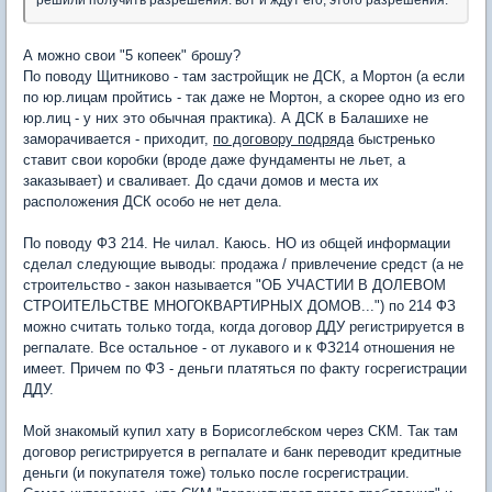
А можно свои "5 копеек" брошу?
По поводу Щитниково - там застройщик не ДСК, а Мортон (а если
по юр.лицам пройтись - так даже не Мортон, а скорее одно из его
юр.лиц - у них это обычная практика). А ДСК в Балашихе не
заморачивается - приходит,
по договору подряда
быстренько
ставит свои коробки (вроде даже фундаменты не льет, а
заказывает) и сваливает. До сдачи домов и места их
расположения ДСК особо не нет дела.
По поводу ФЗ 214. Не чилал. Каюсь. НО из общей информации
сделал следующие выводы: продажа / привлечение средст (а не
строительство - закон называется "ОБ УЧАСТИИ В ДОЛЕВОМ
СТРОИТЕЛЬСТВЕ МНОГОКВАРТИРНЫХ ДОМОВ...") по 214 ФЗ
можно считать только тогда, когда договор ДДУ регистрируется в
регпалате. Все остальное - от лукавого и к ФЗ214 отношения не
имеет. Причем по ФЗ - деньги платяться по факту госрегистрации
ДДУ.
Мой знакомый купил хату в Борисоглебском через СКМ. Так там
договор регистрируется в регпалате и банк переводит кредитные
деньги (и покупателя тоже) только после госрегистрации.