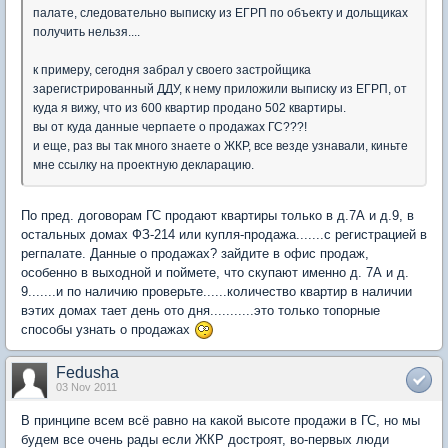
палате, следовательно выписку из ЕГРП по объекту и дольщиках
получить нельзя....
к примеру, сегодня забрал у своего застройщика
зарегистрированный ДДУ, к нему приложили выписку из ЕГРП, от
куда я вижу, что из 600 квартир продано 502 квартиры.
вы от куда данные черпаете о продажах ГС???!
и еще, раз вы так много знаете о ЖКР, все везде узнавали, киньте
мне ссылку на проектную декларацию.
По пред. договорам ГС продают квартиры только в д.7А и д.9, в
остальных домах ФЗ-214 или купля-продажа.......с регистрацией в
регпалате. Данные о продажах? зайдите в офис продаж,
особенно в выходной и поймете, что скупают именно д. 7А и д.
9.......и по наличию проверьте......количество квартир в наличии
вэтих домах тает день ото дня...........это только топорные
способы узнать о продажах
Fedusha
03 Nov 2011
В принципе всем всё равно на какой высоте продажи в ГС, но мы
будем все очень рады если ЖКР достроят, во-первых люди