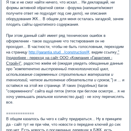
Я так и не смог найти ничего, что искал... Ни деклараций, ни
формы активной обратной связи - форума (напишите/может
получите ответ не подходит под сие дело), ни описания
оборудования ЖК... В общем для меня осталась загадкой, зачем
плодить сайты однотипного содержания.
При этом данный сайт имеет ряд технических ошибок в
оформлении - такое ощущение что тестирования он не
проходил... В частности, чтобы не быть голословным, переходим
на страницу
http://garantia.stud.../construction/#
, видим ссылку
"
(подробнее - переход на сайт ООО «Компания «Гарантиия -
Строй»)"
, радостно жмём её (ожидая увидеть обещанные данные
про
"компетентно выстроенный технологический цикл,
использование современных строительных материалов и
технологий, четкое выполнение обязательств и сроков,"
) и ... и
остаёмся на этой же странице. И таких (подобных) багов
"современного" сайта ещё пяток (пяток при беглом осмотре... я не
хочу уменьшать реальное количество дыр) - не хочу перечислять
все.
============
В общем казалось бы чего к сайту придираться... Ну в принципе
да - сайт тут не при чём, что новости о передаче ключей до сих
пор нет. Есть новость о посаженных деревцах в БЖК, есть