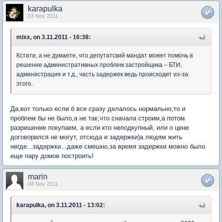
karapulka
03 Nov 2011
mixx, on 3.11.2011 - 16:38:
Кстати, а не думаете, что депутатский мандат может помочь в
решение административных проблем застройщика – БТИ,
администрация и т.д., часть задержек ведь происходит из-за
этого.
Да,вот только если б все сразу делалось нормально,то и
проблем бы не было,а не так,что сначала строим,а потом
разрешение покупаем, а если кто неподкупный, или о цене
договорился не могут, отсюда и задержки)а людям жить
негде...задержки...даже смешно,за время задержки можно было
еще пару домов построить!
marin
04 Nov 2011
karapulka, on 3.11.2011 - 13:02: