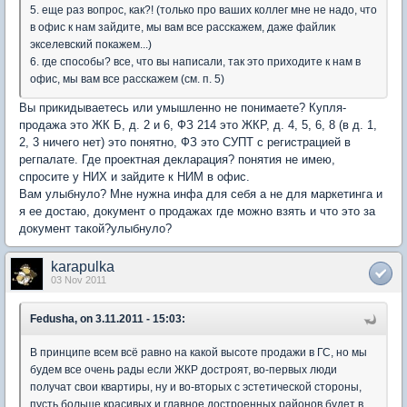
5. еще раз вопрос, как?! (только про ваших коллег мне не надо, что
в офис к нам зайдите, мы вам все расскажем, даже файлик
экселевский покажем...)
6. где способы? все, что вы написали, так это приходите к нам в
офис, мы вам все расскажем (см. п. 5)
Вы прикидываетесь или умышленно не понимаете? Купля-
продажа это ЖК Б, д. 2 и 6, ФЗ 214 это ЖКР, д. 4, 5, 6, 8 (в д. 1,
2, 3 ничего нет) это понятно, ФЗ это СУПТ с регистрацией в
регпалате. Где проектная декларация? понятия не имею,
спросите у НИХ и зайдите к НИМ в офис.
Вам улыбнуло? Мне нужна инфа для себя а не для маркетинга и
я ее достаю, документ о продажах где можно взять и что это за
документ такой?улыбнуло?
karapulka
03 Nov 2011
Fedusha, on 3.11.2011 - 15:03:
В принципе всем всё равно на какой высоте продажи в ГС, но мы
будем все очень рады если ЖКР достроят, во-первых люди
получат свои квартиры, ну и во-вторых с эстетической стороны,
пусть больше красивых и главное достроенных районов будет в