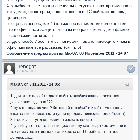
4. улыбнуло... т.е. толпы специально скупают квартиры именно в
тех домах, по которым, с ваших же слов, ГС работает по пред
договорам....
5. еще раз вопрос, как?! (только про ваших коллег мне не надо,
что в офис к нам зайдите, мы вам все расскажем, даже файлик
экселевский покажем...)
6. где способы? все, что вы написали, так это приходите к нам в
офис, мы вам все расскажем (см. п. 5)
Сообщение отредактировал Max87: 03 November 2011 - 14:07
Irenegat
03 Nov 2011
Max87, on 3.11.2011 - 14:06:
1. для этого на сайте должна быть опубликованна проектная
декларация, где она???
2. купля-продажа чего? бетонной коробки? (читайте мат.часть
касательно возможности купли-продажи невведенного объекта)
3. в офис...... тут даже комментировать нечего
4. улыбнуло... т.е. толпы специально скупают квартиры именно в
тех домах, по которым, с ваших же слов, ГС работает по пред
договорам....