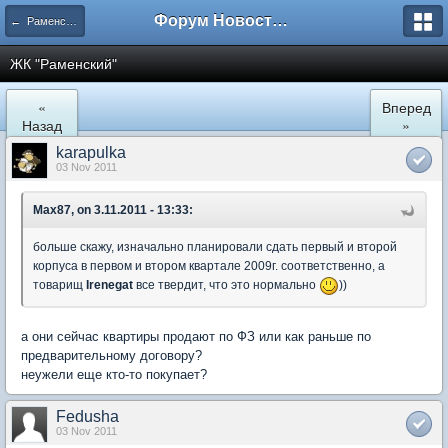
Форум Новостройки
← Раменское
ЖК "Рaменский"
«
Вперед
Назад
»
karapulka
03 Nov 2011
Max87, on 3.11.2011 - 13:33:
больше скажу, изначально планировали сдать первый и второй
корпуса в первом и втором квартале 2009г. соответственно, а
товарищ
Irenegat
все твердит, что это нормально
))
а они сейчас квартиры продают по ФЗ или как раньше по
предварительному договору?
неужели еще кто-то покупает?
Fedusha
03 Nov 2011