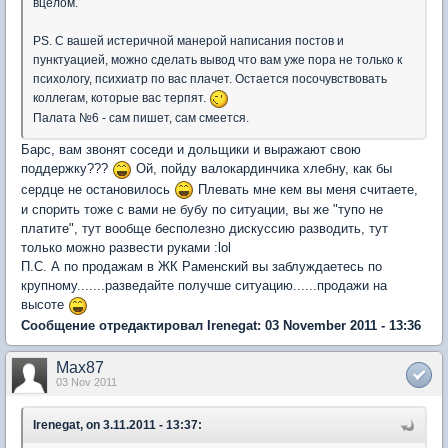
вцелом.
PS. С вашей истеричной манерой написания постов и
пунктуацией, можно сделать вывод что вам уже пора не только к
психологу, психиатр по вас плачет. Остается посочувствовать
коллегам, которые вас терпят.
Палата №6 - сам пишет, сам смеется.
Барс, вам звонят соседи и дольщики и выражают свою
поддержку???
Ой, пойду валокардинчика хлебну, как бы
сердце не остановилось
Плевать мне кем вы меня считаете,
и спорить тоже с вами не бубу по ситуации, вы же "тупо не
платите", тут вообще бесполезно дискуссию разводить, тут
только можно развести руками :lol
П.С. А по продажам в ЖК Раменский вы заблуждаетесь по
крупному.......разведайте получше ситуацию......продажи на
высоте
Сообщение отредактировал Irenegat: 03 November 2011 - 13:36
Max87
03 Nov 2011
Irenegat, on 3.11.2011 - 13:37: