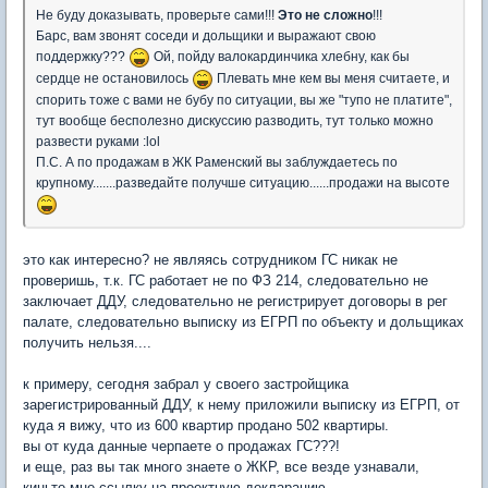
Не буду доказывать, проверьте сами!!!
Это не сложно
!!!
Барс, вам звонят соседи и дольщики и выражают свою
поддержку???
Ой, пойду валокардинчика хлебну, как бы
сердце не остановилось
Плевать мне кем вы меня считаете, и
спорить тоже с вами не бубу по ситуации, вы же "тупо не платите",
тут вообще бесполезно дискуссию разводить, тут только можно
развести руками :lol
П.С. А по продажам в ЖК Раменский вы заблуждаетесь по
крупному.......разведайте получше ситуацию......продажи на высоте
это как интересно? не являясь сотрудником ГС никак не
проверишь, т.к. ГС работает не по ФЗ 214, следовательно не
заключает ДДУ, следовательно не регистрирует договоры в рег
палате, следовательно выписку из ЕГРП по объекту и дольщиках
получить нельзя....
к примеру, сегодня забрал у своего застройщика
зарегистрированный ДДУ, к нему приложили выписку из ЕГРП, от
куда я вижу, что из 600 квартир продано 502 квартиры.
вы от куда данные черпаете о продажах ГС???!
и еще, раз вы так много знаете о ЖКР, все везде узнавали,
киньте мне ссылку на проектную декларацию.