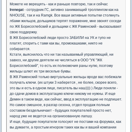
Можете не верещять - как и раньше повторю, так и сейчас
Irenegat
- сотрудник ГС, активно занимающий троллингом как на
NHOUSE, так и на Ramgk. Все ваши активные попытки столкнуть
лбами жильцов, дольщиков терпят поражение, мне звонят соседи
по ЖК Борисоглебский и дольщики с ЖК Раменский - высказывают
свою поддержку.
В ЖК Борисоглебский люди просто ЗАБИЛИ на УК и тупо не
платят, спорить с тами как вы, промокашками, никто не
собирается.
Кстати, выяснилось что ни так называемый управляющий, ни
завхоз, ни другие деятели не числяться в ООО "УК "ЖК
Борисоглебский", то есть их полномочия раны нулю, поэтому
жильцы шлют их три веселые буквы.
В ЖК Раменский только виртуальные жильцы вроде вас побежали
получать ключи. (их штуки 3 наберется , не более, скорее всего,
это вы и есть в одном лице, писатель вы наш)))) ) Люди поняли -
до сдачи домов в эксплуатацию ключи никому не нужны. И еще
Демин в таком виде, как сейчас, ввод в эксплуатацию не подпишет.
Но самое смешное, в разгар сезона, отдел продаж полным
составом бездельничает - будущих покупателей просто нет,
народ уже не ведется на организованную лапшу.
И еще, будущие покупатели голосуют не постами на форумах, как
вы думаете, а простым игнором таких как вы и вашей компании