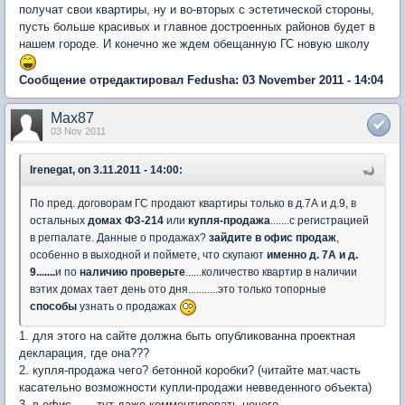
получат свои квартиры, ну и во-вторых с эстетической стороны,
пусть больше красивых и главное достроенных районов будет в
нашем городе. И конечно же ждем обещанную ГС новую школу
Сообщение отредактировал Fedusha: 03 November 2011 - 14:04
Max87
03 Nov 2011
Irenegat, on 3.11.2011 - 14:00:
По пред. договорам ГС продают квартиры только в д.7А и д.9, в
остальных
домах ФЗ-214
или
купля-продажа
.......с регистрацией
в регпалате. Данные о продажах?
зайдите в офис продаж
,
особенно в выходной и поймете, что скупают
именно д. 7А и д.
9.......
и по
наличию проверьте
......количество квартир в наличии
вэтих домах тает день ото дня...........это только топорные
способы
узнать о продажах
1. для этого на сайте должна быть опубликованна проектная
декларация, где она???
2. купля-продажа чего? бетонной коробки? (читайте мат.часть
касательно возможности купли-продажи невведенного объекта)
3. в офис...... тут даже комментировать нечего