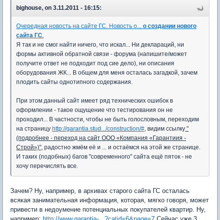
bighouse, on 3.11.2011 - 16:15:
Очередная новость на сайте ГС. Новость о...
о создании нового
сайта ГС
.
Я так и не смог найти ничего, что искал... Ни деклараций, ни
формы активной обратной связи - форума (напишите/может
получите ответ не подходит под сие дело), ни описания
оборудования ЖК... В общем для меня осталась загадкой, зачем
плодить сайты однотипного содержания.
При этом данный сайт имеет ряд технических ошибок в
оформлении - такое ощущение что тестирования он не
проходил... В частности, чтобы не быть голословным, переходим
на страницу
http://garantia.stud.../construction/#
, видим ссылку
"
(подробнее - переход на сайт ООО «Компания «Гарантиия -
Строй»)"
, радостно жмём её и ... и остаёмся на этой же странице.
И таких (подобных) багов "современного" сайта ещё пяток - не
хочу перечислять все.
Зачем? Ну, например, в архивах старого сайта ГС осталась
всякая занимательная информация, которая, мягко говоря, может
привести в недоумение потенциальных покупателей квартир. Ну,
например:
http://www.garantia-...?catid=6&page=7
Сейчас уже 3