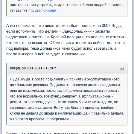
пикетирование устроить, кому интересно, более подробно, можно
узнать тут
http://ramgk.com/
А вы понимаете, что пикет должен быть человек на 300? Ведь,
если вспомнить, что делали «Однодольщики» - захваты
недостроев и пикеты на Красной площади, то нельзя не отметить,
что им это не помогло. Обычно все эти пикеты сейчас делаются
под выборы, тема дольщиков явно будет использоваться, а
после выборов о ней забудут, к сожалению.
litlejul, on 9.11.2011 - 13:07:
Ну да, ну да. Просто подключить и принять в экслпуатацию - это
две большие разницы. Подключать - конечно должны подключить
еще до госкомиссии, поскольку ей должны продемонстрировать,
что все нормально, все функционирует, а эксплуатационный
режим - это совсем другое. Не хотелось бы мне жить в доме, не
сданном в экслпуатацию. Вот у нас Веста, к примеру, вообще
ключи не давала до ввода в эксплуатацию, да и правильно делала,
а то потом проблем не оберешься