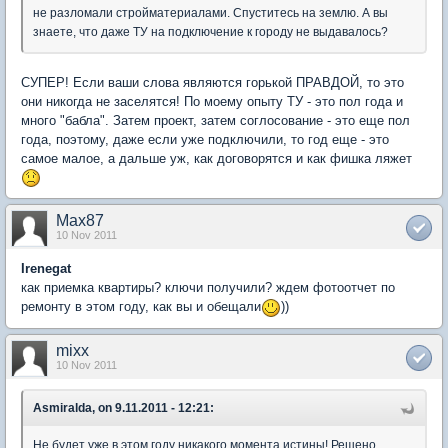
не разломали стройматериалами. Спуститесь на землю. А вы
знаете, что даже ТУ на подключение к городу не выдавалось?
СУПЕР! Если ваши слова являются горькой ПРАВДОЙ, то это
они никогда не заселятся! По моему опыту ТУ - это пол года и
много "бабла". Затем проект, затем соглосование - это еще пол
года, поэтому, даже если уже подключили, то год еще - это
самое малое, а дальше уж, как договорятся и как фишка ляжет
Max87
10 Nov 2011
Irenegat
как приемка квартиры? ключи получили? ждем фотоотчет по
ремонту в этом году, как вы и обещали
))
mixx
10 Nov 2011
Asmiralda, on 9.11.2011 - 12:21:
Не будет уже в этом году никакого момента истины! Решено