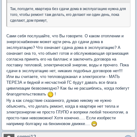
Так, погодите, квартира без сдачи дома в эксплуатацию нужна для
того, чтобы ремонт там делать, его делают ни один день, пока
сделают, дом примут,
Сами себя послушайте, что Вы говорите. О каком отоплении и
энергоснабжении может идти речь до сдачи дома в
экслпуатацию? Что означает сдача дома в эксплуатацию? А
означает она то, что объект готов и обслуживающая организация
согласна принять его на балланс и заключить договора на
поставку тепловой, электрической энергии, воды и прочего. Пока
сдачи в экслпуатацию нет, никаких подобных договоров нет!!!
Или вы считаете, что тепловодоканал и электросети - МАТЬ
ТЕРЕЗА и бедной и несчастной ГС будут давать все блага
цивилизации безвозмездно? Как бы не расшиблись, когда побегут
благодетельствовать
!
Ну а как следствие сказанного, думаю никому не нужно
объяснять, что делать ремонт, когда в квартире нет тепла и
электроэнергии не просто ГЛУПО и вопреки любой технологии, а
просто-таки невозможно! Хотя конечно..... Если изобрести
например болгарку на бензиновом движке....
sergej12