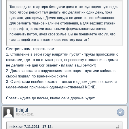
Так, погодите, квартира без сдачи дома в эксплуатацию нужна для
того, чтобы ремонт там делать, его делают ни один день, пока
сделают, дом примут, Демин никуда не денется, его обязанность.
Для ремонта главное наличие отопления, а для верхних этажей
еще лифта, со всеми остальными формальностями можно
покончить потом, имея свое жилье. Вы не понимаете что ли, что
часть людей его снимает и еще ипотеку платит?
Смотреть нам, терпеть вам:
1. Отопление в этом году наврятли пустят - трубы проложили с
косяками, где-то на стыках рвет, опрессовку отопления в домах
не делали (не дай бог рванет - плакал ваш ремонт)
2. Дома запитали с нарушением всех норм - пустили кабель в
сырой подвал по временной схеме.
3. С лифтами вообще сказка - только в одном доме поставили
более-менее приличный один-единственный KONE.
Совет - ждите до весны, иначе себе дороже будет.
litlejul
08 Nov 2011
mixx, on 7.11.2011 - 17:12: