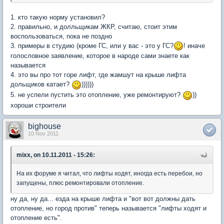
1. кто такую норму установил?
2. правильно, и долльщикам ЖКР, считаю, стоит этим
воспользоваться, пока не поздно
3. примеры в студию (кроме ГС, или у вас - это у ГС?
! иначе
голословное заявление, которое в народе сами знаете как
называется
4. это вы про тот горе лифт, где жамшут на крыше лифта
дольщиков катает?
))))))
5. не успели пустить это отопление, уже ремонтируют?
))
хороши строители
bighouse
10 Nov 2011
mixx, on 10.11.2011 - 15:26:
На их форуме я читал, что лифты ходят, иногда есть перебои, но
запущены, плюс ремонтировали отопление.
ну да, ну да... езда на крыше лифта и "вот вот должны дать
отопление, но город против" теперь называется "лифты ходят и
отопление есть".