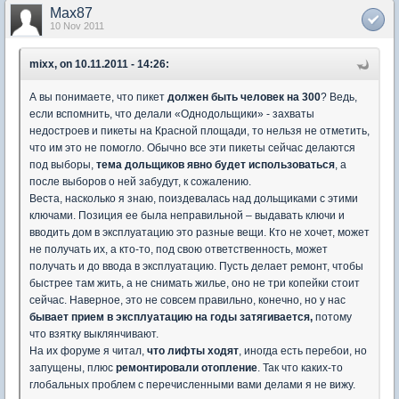
Max87
10 Nov 2011
mixx, on 10.11.2011 - 14:26:
А вы понимаете, что пикет
должен быть человек на 300
? Ведь,
если вспомнить, что делали «Однодольщики» - захваты
недостроев и пикеты на Красной площади, то нельзя не отметить,
что им это не помогло. Обычно все эти пикеты сейчас делаются
под выборы,
тема дольщиков явно будет использоваться
, а
после выборов о ней забудут, к сожалению.
Веста, насколько я знаю, поиздевалась над дольщиками с этими
ключами. Позиция ее была неправильной – выдавать ключи и
вводить дом в эксплуатацию это разные вещи. Кто не хочет, может
не получать их, а кто-то, под свою ответственность, может
получать и до ввода в эксплуатацию. Пусть делает ремонт, чтобы
быстрее там жить, а не снимать жилье, оно не три копейки стоит
сейчас. Наверное, это не совсем правильно, конечно, но у нас
бывает прием в эксплуатацию на годы затягивается,
потому
что взятку выклянчивают.
На их форуме я читал,
что лифты ходят
, иногда есть перебои, но
запущены, плюс
ремонтировали отопление
. Так что каких-то
глобальных проблем с перечисленными вами делами я не вижу.