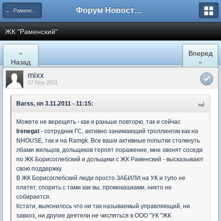
Форум Новостройки
← Раменское
ЖК "Рaменский"
«
Вперед
Назад
»
mixx
07 Nov 2011
Barss, on 3.11.2011 - 11:15:
Можете не верещять - как и раньше повторю, так и сейчас
Irenegat
- сотрудник ГС, активно занимающий троллингом как на
NHOUSE, так и на Ramgk. Все ваши активные попытки столкнуть
лбами жильцов, дольщиков терпят поражение, мне звонят соседи
по ЖК Борисоглебский и дольщики с ЖК Раменский - высказывают
свою поддержку.
В ЖК Борисоглебский люди просто ЗАБИЛИ на УК и тупо не
платят, спорить с тами как вы, промокашками, никто не
собирается.
Кстати, выяснилось что ни так называемый управляющий, ни
завхоз, ни другие деятели не числяться в ООО "УК "ЖК