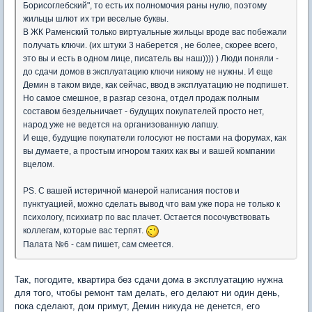
Борисоглебский", то есть их полномочия раны нулю, поэтому
жильцы шлют их три веселые буквы.
В ЖК Раменский только виртуальные жильцы вроде вас побежали
получать ключи. (их штуки 3 наберется , не более, скорее всего,
это вы и есть в одном лице, писатель вы наш)))) ) Люди поняли -
до сдачи домов в эксплуатацию ключи никому не нужны. И еще
Демин в таком виде, как сейчас, ввод в эксплуатацию не подпишет.
Но самое смешное, в разгар сезона, отдел продаж полным
составом бездельничает - будущих покупателей просто нет,
народ уже не ведется на организованную лапшу.
И еще, будущие покупатели голосуют не постами на форумах, как
вы думаете, а простым игнором таких как вы и вашей компании
вцелом.
PS. С вашей истеричной манерой написания постов и
пунктуацией, можно сделать вывод что вам уже пора не только к
психологу, психиатр по вас плачет. Остается посочувствовать
коллегам, которые вас терпят.
Палата №6 - сам пишет, сам смеется.
Так, погодите, квартира без сдачи дома в эксплуатацию нужна
для того, чтобы ремонт там делать, его делают ни один день,
пока сделают, дом примут, Демин никуда не денется, его