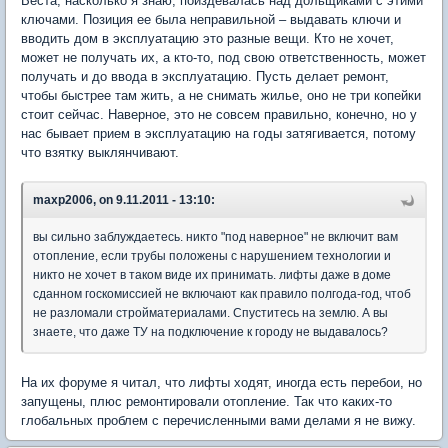
Веста, насколько я знаю, поиздевалась над дольщиками с этими
ключами. Позиция ее была неправильной – выдавать ключи и
вводить дом в эксплуатацию это разные вещи. Кто не хочет,
может не получать их, а кто-то, под свою ответственность, может
получать и до ввода в эксплуатацию. Пусть делает ремонт,
чтобы быстрее там жить, а не снимать жилье, оно не три копейки
стоит сейчас. Наверное, это не совсем правильно, конечно, но у
нас бывает прием в эксплуатацию на годы затягивается, потому
что взятку выклянчивают.
maxp2006, on 9.11.2011 - 13:10:
вы сильно заблуждаетесь. никто "под наверное" не включит вам
отопление, если трубы положены с нарушением технологии и
никто не хочет в таком виде их принимать. лифты даже в доме
сданном госкомиссией не включают как правило полгода-год, чтоб
не разломали стройматериалами. Спуститесь на землю. А вы
знаете, что даже ТУ на подключение к городу не выдавалось?
На их форуме я читал, что лифты ходят, иногда есть перебои, но
запущены, плюс ремонтировали отопление. Так что каких-то
глобальных проблем с перечисленными вами делами я не вижу.