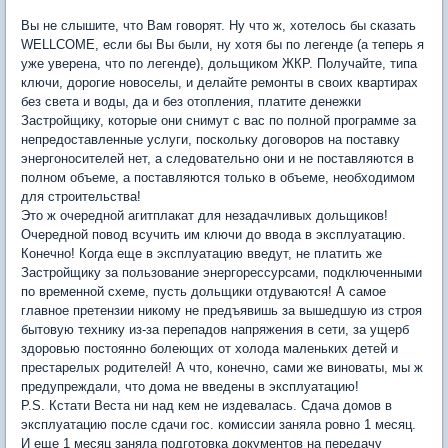
Вы не слышите, что Вам говорят. Ну что ж, хотелось бы сказать
WELLCOME, если бы Вы были, ну хотя бы по легенде (а теперь я
уже уверена, что по легенде), дольщиком ЖКР. Получайте, типа
ключи, дорогие новоселы, и делайте ремонты в своих квартирах
без света и воды, да и без отопления, платите денежки
Застройщику, которые они снимут с вас по полной программе за
непредоставленные услуги, поскольку договоров на поставку
энергоносителей нет, а следовательно они и не поставляются в
полном объеме, а поставляются только в объеме, необходимом
для строительства!
Это ж очередной агитплакат для незадачливых дольщиков!
Очередной повод всучить им ключи до ввода в эксплуатацию.
Конечно! Когда еще в эксплуатацию введут, не платить же
Застройщику за пользование энергорессурсами, подключенными
по временной схеме, пусть дольщики отдуваются! А самое
главное претензии никому не предъявишь за вышедшую из строя
бытовую технику из-за перепадов напряжения в сети, за ущерб
здоровью постоянно болеющих от холода маленьких детей и
престарелых родителей! А что, конечно, сами же виноваты, мы ж
предупреждали, что дома не введены в эксплуатацию!
P.S. Кстати Веста ни над кем не издевалась. Сдача домов в
эксплуатацию после сдачи гос. комиссии заняла ровно 1 месяц.
И еще 1 месяц заняла подготовка документов на передачу