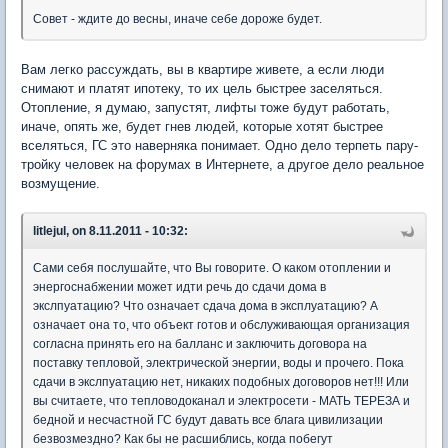
Совет - ждите до весны, иначе себе дороже будет.
Вам легко рассуждать, вы в квартире живете, а если люди
снимают и платят ипотеку, то их цель быстрее заселяться.
Отопление, я думаю, запустят, лифты тоже будут работать,
иначе, опять же, будет гнев людей, которые хотят быстрее
вселяться, ГС это наверняка понимает. Одно дело терпеть пару-
тройку человек на форумах в Интернете, а другое дело реальное
возмущение.
litlejul, on 8.11.2011 - 10:32:
Сами себя послушайте, что Вы говорите. О каком отоплении и
энергоснабжении может идти речь до сдачи дома в
экслпуатацию? Что означает сдача дома в эксплуатацию? А
означает она то, что объект готов и обслуживающая организация
согласна принять его на балланс и заключить договора на
поставку тепловой, электрической энергии, воды и прочего. Пока
сдачи в экслпуатацию нет, никаких подобных договоров нет!!! Или
вы считаете, что тепловодоканал и электросети - МАТЬ ТЕРЕЗА и
бедной и несчастной ГС будут давать все блага цивилизации
безвозмездно? Как бы не расшиблись, когда побегут