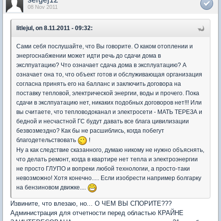
08 Nov 2011
litlejul, on 8.11.2011 - 09:32:
Сами себя послушайте, что Вы говорите. О каком отоплении и
энергоснабжении может идти речь до сдачи дома в
экслпуатацию? Что означает сдача дома в эксплуатацию? А
означает она то, что объект готов и обслуживающая организация
согласна принять его на балланс и заключить договора на
поставку тепловой, электрической энергии, воды и прочего. Пока
сдачи в экслпуатацию нет, никаких подобных договоров нет!!! Или
вы считаете, что тепловодоканал и электросети - МАТЬ ТЕРЕЗА и
бедной и несчастной ГС будут давать все блага цивилизации
безвозмездно? Как бы не расшиблись, когда побегут
благодетельствовать
!
Ну а как следствие сказанного, думаю никому не нужно объяснять,
что делать ремонт, когда в квартире нет тепла и электроэнергии
не просто ГЛУПО и вопреки любой технологии, а просто-таки
невозможно! Хотя конечно..... Если изобрести например болгарку
на бензиновом движке....
Извините, что влезаю, но... О ЧЕМ ВЫ СПОРИТЕ???
Администрация для отчетности перед областью КРАЙНЕ