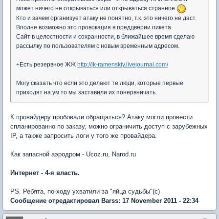
может ничего не открываться или открываться странное
Кто и зачем организует атаку не понятно, т.к. это ничего не даст.
Вполне возможно это провокация в преддверии пикета.
Сайт в целостности и сохранности, в ближайшее время сделаю
рассылку по пользователям с новым временным адресом.
+Есть резервное ЖЖ
http://jk-ramenskiy.livejournal.com/
Могу сказать что если это делают те люди, которые первые
приходят на ум то мы заставили их понервничать.
К провайдеру пробовали обращаться? Атаку могли провести
спланированно по заказу, можно ограничить доступ с зарубежных
IP, а также запросить логи у того же провайдера.
Как запасной аэродром - Ucoz.ru, Narod.ru
Интернет - 4-я власть.
PS. Ребята, по-ходу ухватили за "яйца судьбы"(с)
Сообщение отредактировал Barss: 17 November 2011 - 22:34