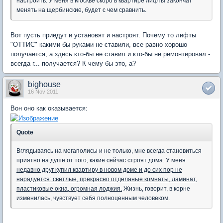
настроить. У меня в Москве скоро в квартире лифты закончат
менять на щербинские, будет с чем сравнить.
Вот пусть приедут и установят и настроят. Почему то лифты
"ОТТИС" какими бы руками не ставили, все равно хорошо
получается, а здесь кто-бы не ставил и кто-бы не ремонтировал -
всегда г... получается? К чему бы это, а?
bighouse
16 Nov 2011
Вон оно как оказывается:
Quote
Вглядываясь на мегаполисы и не только, мне всегда становиться
приятно на душе от того, какие сейчас строят дома. У меня
недавно друг купил квартиру в новом доме и до сих пор не
нарадуется: светлые, прекрасно отделаные комнаты, ламинат,
пластиковые окна, огромная лоджия.
Жизнь, говорит, в корне
изменилась, чувствует себя полноценным человеком.