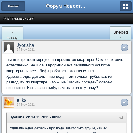
Форум Новостройки
← Раменское
ЖК "Рaменский"
«
Вперед
Назад
»
Jyotisha
14 Nov 2011
Были в третьем корпусе на просмотре квартиры. О ключах речь,
естественно, не шла. Оформили акт первичного осмотра
квартиры - и все.. Лифт работает, отопления нет.
Удивила одна деталь - про воду. Там только трубы, как их
разводить по квартире, чтобы не "залить соседей" совсем
непонятно. Есть какие-нибудь мысли на эту тему?
ellka
14 Nov 2011
Jyotisha, on 14.11.2011 - 00:04:
Удивила одна деталь - про воду. Там только трубы, как их