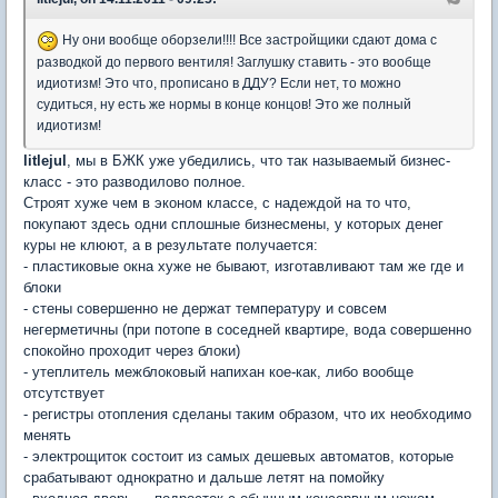
Ну они вообще оборзели!!!! Все застройщики сдают дома с
разводкой до первого вентиля! Заглушку ставить - это вообще
идиотизм! Это что, прописано в ДДУ? Если нет, то можно
судиться, ну есть же нормы в конце концов! Это же полный
идиотизм!
litlejul
, мы в БЖК уже убедились, что так называемый бизнес-
класс - это разводилово полное.
Строят хуже чем в эконом классе, с надеждой на то что,
покупают здесь одни сплошные бизнесмены, у которых денег
куры не клюют, а в результате получается:
- пластиковые окна хуже не бывают, изготавливают там же где и
блоки
- стены совершенно не держат температуру и совсем
негерметичны (при потопе в соседней квартире, вода совершенно
спокойно проходит через блоки)
- утеплитель межблоковый напихан кое-как, либо вообще
отсутствует
- регистры отопления сделаны таким образом, что их необходимо
менять
- электрощиток состоит из самых дешевых автоматов, которые
срабатывают однократно и дальше летят на помойку