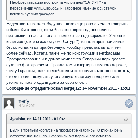
Профреставрация построила жилой дом "САТУРН" на
пересечении улиц Свободы и Народное Имение с системой
вентилируемых фасадов.
Надежность покажет будущее, пока еще рано о чем-то говорить,
и было бы странно, если бы всего через год появились
претензии, а насчет тепла - полностью подтверждаю. У меня в
квартире (как раз жилой дом "Сатурн") тепло и прошлой зимой
было, когда квартира бетонную коробку представляла, и тем
более сейчас. Кстати, такие же по конструкции вентфасады
Профреставрация и в домах комплекса Северный парк делает,
судя по фотографиям. Правда там и квартиры намного дороже,
чем у Гарантии, так что любителям сэкономить можно посчитать,
что дешевле: покупать утепленную квартиру подороже или
утеплять после сдачи дома за свой счет...
Сообщение отредактировал sergej12: 14 November 2011 - 15:01
merfy
14 Nov 2011
Jyotisha, on 14.11.2011 - 01:04:
Были в третьем корпусе на просмотре квартиры. О ключах речь,
естественно, не шла. Оформили акт первичного осмотра