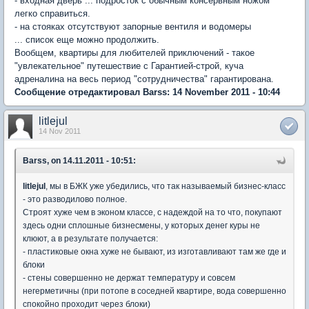
- входная дверь ... подросток с обычным консервным ножом
легко справиться.
- на стояках отсутствуют запорные вентиля и водомеры
... список еще можно продолжить.
Вообщем, квартиры для любителей приключений - такое
"увлекательное" путешествие с Гарантией-строй, куча
адреналина на весь период "сотрудничества" гарантирована.
Сообщение отредактировал Barss: 14 November 2011 - 10:44
litlejul
14 Nov 2011
Barss, on 14.11.2011 - 10:51:
litlejul
, мы в БЖК уже убедились, что так называемый бизнес-класс
- это разводилово полное.
Строят хуже чем в эконом классе, с надеждой на то что, покупают
здесь одни сплошные бизнесмены, у которых денег куры не
клюют, а в результате получается:
- пластиковые окна хуже не бывают, из изготавливают там же где и
блоки
- стены совершенно не держат температуру и совсем
негерметичны (при потопе в соседней квартире, вода совершенно
спокойно проходит через блоки)