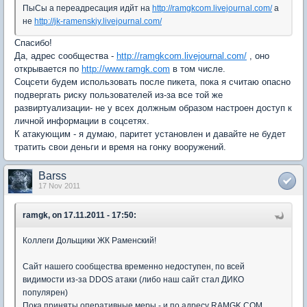
ПыСы а переадресация идйт на
http://ramgkcom.livejournal.com/
а
не
http://jk-ramenskiy.livejournal.com/
Спасибо!
Да, адрес сообщества -
http://ramgkcom.livejournal.com/
, оно
открывается по
http://www.ramgk.com
в том числе.
Соцсети будем использовать после пикета, пока я считаю опасно
подвергать риску пользователей из-за все той же
развиртуализации- не у всех должным образом настроен доступ к
личной информации в соцсетях.
К атакующим - я думаю, паритет установлен и давайте не будет
тратить свои деньги и время на гонку вооружений.
Barss
17 Nov 2011
ramgk, on 17.11.2011 - 17:50:
Коллеги Дольщики ЖК Раменский!
Сайт нашего сообщества временно недоступен, по всей
видимости из-за DDOS атаки (либо наш сайт стал ДИКО
популярен)
Пока приняты оперативные меры - и по адресу RAMGK.COM