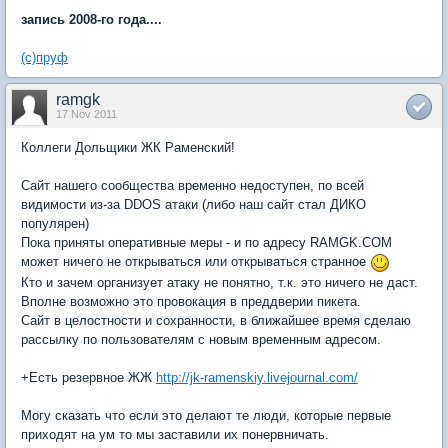
запись 2008-го года....
(с)пруф
ramgk
17 Nov 2011
Коллеги Дольщики ЖК Раменский!
Сайт нашего сообщества временно недоступен, по всей
видимости из-за DDOS атаки (либо наш сайт стал ДИКО
популярен)
Пока приняты оперативные меры - и по адресу RAMGK.COM
может ничего не открываться или открываться странное
Кто и зачем организует атаку не понятно, т.к. это ничего не даст.
Вполне возможно это провокация в преддверии пикета.
Сайт в целостности и сохранности, в ближайшее время сделаю
рассылку по пользователям с новым временным адресом.
+Есть резервное ЖЖ
http://jk-ramenskiy.livejournal.com/
Могу сказать что если это делают те люди, которые первые
приходят на ум то мы заставили их понервничать.