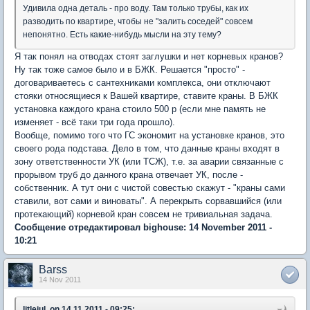
Удивила одна деталь - про воду. Там только трубы, как их
разводить по квартире, чтобы не "залить соседей" совсем
непонятно. Есть какие-нибудь мысли на эту тему?
Я так понял на отводах стоят заглушки и нет корневых кранов?
Ну так тоже самое было и в БЖК. Решается "просто" -
договариваетесь с сантехниками комплекса, они отключают
стояки относящиеся к Вашей квартире, ставите краны. В БЖК
установка каждого крана стоило 500 р (если мне память не
изменяет - всё таки три года прошло).
Вообще, помимо того что ГС экономит на установке кранов, это
своего рода подстава. Дело в том, что данные краны входят в
зону ответственности УК (или ТСЖ), т.е. за аварии связанные с
прорывом труб до данного крана отвечает УК, после -
собственник. А тут они с чистой совестью скажут - "краны сами
ставили, вот сами и виноваты". А перекрыть сорвавшийся (или
протекающий) корневой кран совсем не тривиальная задача.
Сообщение отредактировал bighouse: 14 November 2011 -
10:21
Barss
14 Nov 2011
litlejul, on 14.11.2011 - 09:25: