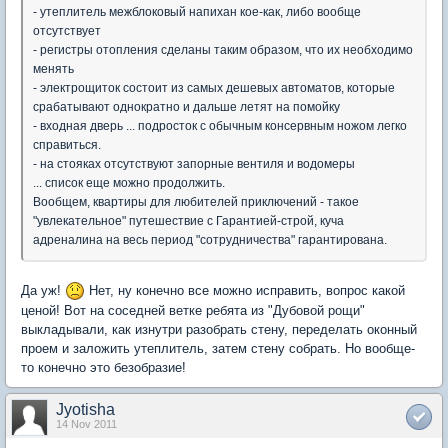
- утеплитель межблоковый напихан кое-как, либо вообще
отсутствует
- регистры отопления сделаны таким образом, что их необходимо
менять
- электрощиток состоит из самых дешевых автоматов, которые
срабатывают однократно и дальше летят на помойку
- входная дверь ... подросток с обычным консервным ножом легко
справиться.
- на стояках отсутствуют запорные вентиля и водомеры
... список еще можно продолжить.
Вообщем, квартиры для любителей приключений - такое
"увлекательное" путешествие с Гарантией-строй, куча
адреналина на весь период "сотрудничества" гарантирована.
Да уж!
Нет, ну конечно все можно исправить, вопрос какой
ценой! Вот на соседней ветке ребята из "Дубовой рощи"
выкладывали, как изнутри разобрать стену, переделать оконный
проем и заложить утеплитель, затем стену собрать. Но вообще-
то конечно это безобразие!
Jyotisha
14 Nov 2011