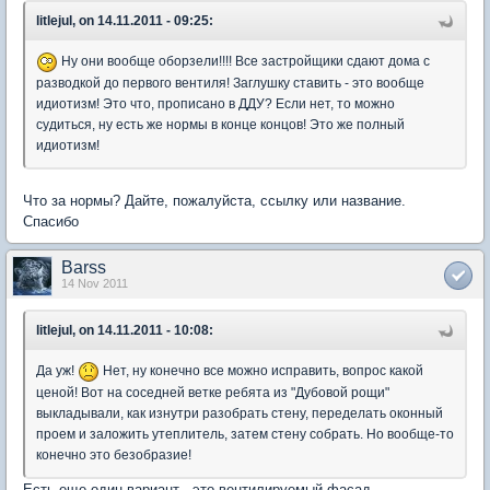
litlejul, on 14.11.2011 - 09:25:
Ну они вообще оборзели!!!! Все застройщики сдают дома с
разводкой до первого вентиля! Заглушку ставить - это вообще
идиотизм! Это что, прописано в ДДУ? Если нет, то можно
судиться, ну есть же нормы в конце концов! Это же полный
идиотизм!
Что за нормы? Дайте, пожалуйста, ссылку или название.
Спасибо
Barss
14 Nov 2011
litlejul, on 14.11.2011 - 10:08:
Да уж!
Нет, ну конечно все можно исправить, вопрос какой
ценой! Вот на соседней ветке ребята из "Дубовой рощи"
выкладывали, как изнутри разобрать стену, переделать оконный
проем и заложить утеплитель, затем стену собрать. Но вообще-то
конечно это безобразие!
Есть еще один вариант - это вентилируемый фасад