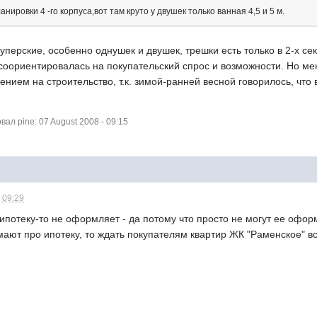
ланировки 4 -го корпуса,вот там круто у двушек только ванная 4,5 и 5 м.
суперские, особенно однушек и двушек, трешки есть только в 2-х се
оориентировалась на покупательский спрос и возможности. Но мен
ением на строительство, т.к. зимой-ранней весной говорилось, что 
л pine: 07 August 2008 - 09:15
 09:29
ипотеку-то не оформляет - да потому что просто не могут ее оформи
умают про ипотеку, то ждать покупателям квартир ЖК "Раменское"