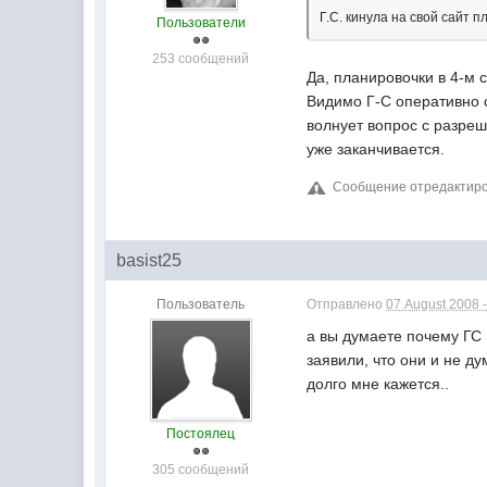
Г.С. кинула на свой сайт п
Пользователи
253 сообщений
Да, планировочки в 4-м 
Видимо Г-С оперативно с
волнует вопрос с разреш
уже заканчивается.
Сообщение отредактирова
basist25
Пользователь
Отправлено
07 August 2008 -
а вы думаете почему ГС 
заявили, что они и не д
долго мне кажется..
Постоялец
305 сообщений