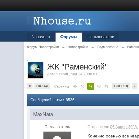
Nhouse.ru
Форумы
Пользователи
Форум Новостройки
→
Новостройки
→
Подмосковье
→
Раменс
.
ЖК "Рaменский"
Автор
esprit
,
Mar 24 2008 8:03
«
НАЗАД
ВПЕРЕД
»
Страниц
45
46
47
48
49
Сообщений в теме: 8536
MaxNata
Пользователь
Отправлено
06 August 2008 -
Конечно осенью все квар