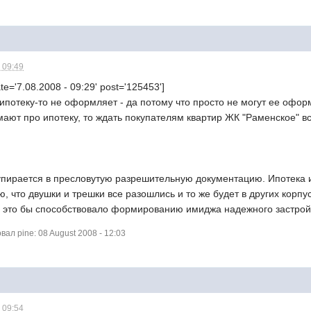
 09:49
te='7.08.2008 - 09:29' post='125453']
ипотеку-то не оформляет - да потому что просто не могут ее оформи
умают про ипотеку, то ждать покупателям квартир ЖК "Раменское"
е упирается в пресловутую разрешительную документацию. Ипотека
, что двушки и трешки все разошлись и то же будет в других корп
о, это бы способствовало формированию имиджа надежного застро
л pine: 08 August 2008 - 12:03
 09:54