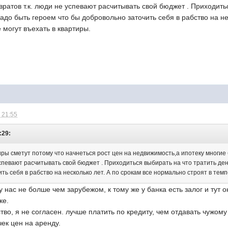
ратов т.к. люди не успевают расчитывать свой бюджет . Приходитьс
надо быть героем что бы добровольно заточить себя в рабство на не
 могут въехать в квартиры.
 21:55
:29:
иры сметут потому что начнеться рост цен на недвижимость,а ипотеку многие
успевают расчитывать свой бюджет . Приходиться выбирать на что тратить ден
ть себя в рабство на несколько лет. А по срокам все нормально строят в темпе
 нас не болше чем зарубежом, к тому же у банка есть залог и тут о
ке.
тво, я не согласен. лучше платить по кредиту, чем отдавать чужому
ек цен на аренду.