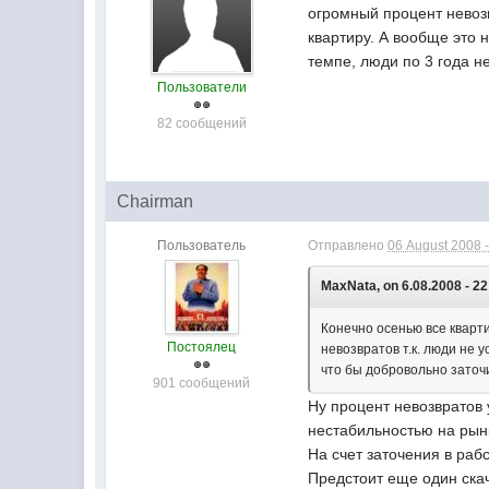
огромный процент невозв
квартиру. А вообще это 
темпе, люди по 3 года не
Пользователи
82 сообщений
Chairman
Пользователь
Отправлено
06 August 2008 -
MaxNata, on 6.08.2008 - 22
Конечно осенью все кварт
Постоялец
невозвратов т.к. люди не 
что бы добровольно заточи
901 сообщений
Ну процент невозвратов у
нестабильностью на рын
На счет заточения в рабс
Предстоит еще один скач