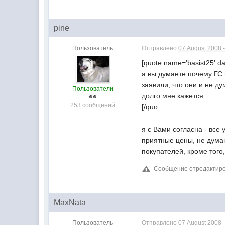
pine
Пользователь
Отправлено
07 August 2008 -
[quote name='basist25' da
а вы думаете почему ГС 
заявили, что они и не д
Пользователи
долго мне кажется..
253 сообщений
[/quo
я с Вами согласна - вс
приятные цены, не думаю
покупателей, кроме тог
Сообщение отредактирова
MaxNata
Пользователь
Отправлено
07 August 2008 -