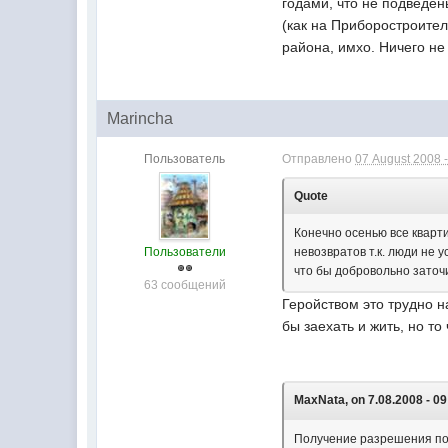
годами, что не подведен
(как на Приборостроител
района, имхо. Ничего не
Marincha
Пользователь
Отправлено
07 August 2008 -
Quote
Конечно осенью все кварт
Пользователи
невозвратов т.к. люди не 
что бы добровольно заточи
63 сообщений
Геройством это трудно н
бы заехать и жить, но то
MaxNata, on 7.08.2008 - 09
Получение разрешения под