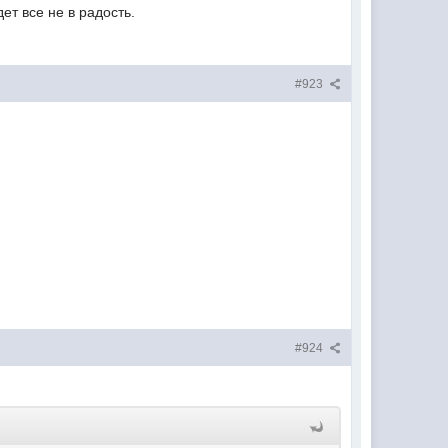
ет все не в радость.
#923
#924