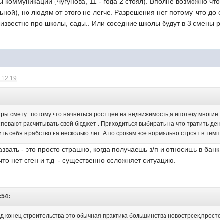
ы коммуникации (Чугунова, 11 - года 2 стоял). Вполне возможно ч
ьной), но людям от этого не легче. Разрешения нет потому, что до 
 известно про школы, сады.. Или соседние школы будут в 3 смены 
 12:19
иры сметут потому что начнеться рост цен на недвижимость,а ипотеку многие
успевают расчитывать свой бюджет . Приходиться выбирать на что тратить ден
ть себя в рабство на несколько лет. А по срокам все нормально строят в темпе
азвать - это просто страшно, когда получаешь з/п и относишь в бан
 что нет стен и т.д. - существенно осложняет ситуацию.
:54:
 конец строительства это обычная практика большинства новостроек,просто