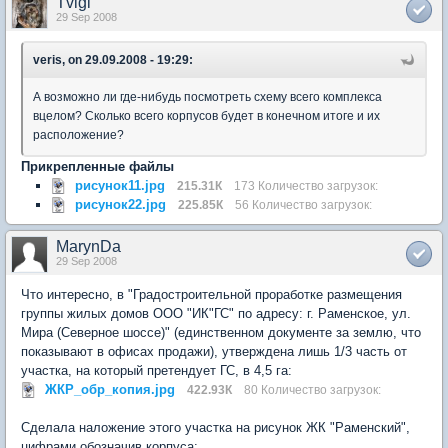
Tvigi
29 Sep 2008
veris, on 29.09.2008 - 19:29:
А возможно ли где-нибудь посмотреть схему всего комплекса
вцелом? Сколько всего корпусов будет в конечном итоге и их
расположение?
Прикрепленные файлы
рисунок11.jpg
215.31К
173 Количество загрузок:
рисунок22.jpg
225.85К
56 Количество загрузок:
MarynDa
29 Sep 2008
Что интересно, в "Градостроительной проработке размещения
группы жилых домов ООО "ИК"ГС" по адресу: г. Раменское, ул.
Мира (Северное шоссе)" (единственном документе за землю, что
показывают в офисах продажи), утверждена лишь 1/3 часть от
участка, на который претендует ГС, в 4,5 га:
ЖКР_обр_копия.jpg
422.93К
80 Количество загрузок:
Сделала наложение этого участка на рисунок ЖК "Раменский",
цифрами обозначив корпуса: