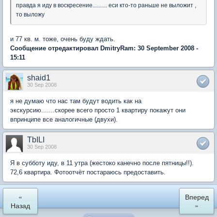
правда я иду в воскресение.......... еси кто-то раньше не выложит ,
то выложу
и 77 кв. м. тоже, очень буду ждать.
Сообщение отредактировал DmitryRam: 30 September 2008 -
15:11
shaid1
30 Sep 2008
я не думаю что нас там будут водить как на
экскурсию.......скорее всего просто 1 квартиру покажут они
впринципе все аналогичные (двухи).
TbILI
30 Sep 2008
Я в субботу иду, в 11 утра (жестоко канечно после пятницы!!).
72,6 квартира. Фотоотчёт постараюсь предоставить.
«
Вперед
Назад
»