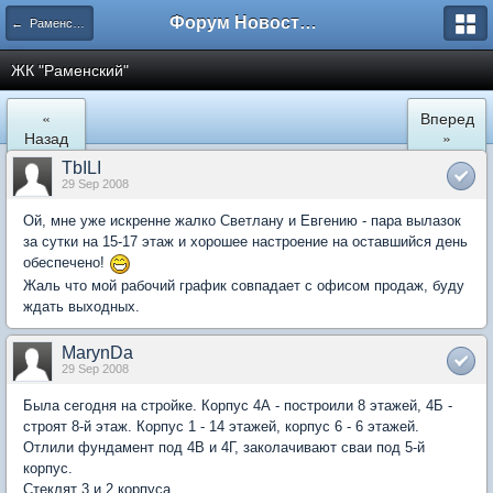
Форум Новостройки
← Раменское
ЖК "Рaменский"
«
Вперед
Назад
»
TbILI
29 Sep 2008
Ой, мне уже искренне жалко Светлану и Евгению - пара вылазок
за сутки на 15-17 этаж и хорошее настроение на оставшийся день
обеспечено!
Жаль что мой рабочий график совпадает с офисом продаж, буду
ждать выходных.
MarynDa
29 Sep 2008
Была сегодня на стройке. Корпус 4А - построили 8 этажей, 4Б -
строят 8-й этаж. Корпус 1 - 14 этажей, корпус 6 - 6 этажей.
Отлили фундамент под 4В и 4Г, заколачивают сваи под 5-й
корпус.
Стеклят 3 и 2 корпуса.