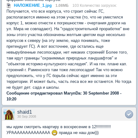
НАЛОЖЕНИЕ_1.jpg
1.08МБ
103 Количество загрузок:
Получается, что все корпуса, что строит сейчас ГС,
располагаются именно на этом участке (то, что не уместился
корпус 1, можно отнести к погрешностям - очертания дороги на
ул. Мира не совпадают). На "градостроительной проработке" вне
зоны этого участка обозначены желтым цветом еще несколько
корпусов к северу (на эту землю, надо понимать, тоже
претендует ГС). А вот восточнее, где остались еще
невырубленные лесопосадки, нет никаких строений! Более того,
там идут границы "охраняемых природных ландшафтов" и
"объектов историко-культурного наследия". И на ген. плане кап.
строений г. Раменского там тоже лесопосадки! Так что можно
предположить, что у ГС борьба сейчас идет именно за эти
территории. И может быть, часть леса все же останется. Но тогда
не будет дет. сада и школы.
Сообщение отредактировал MarynDa: 30 September 2008 -
10:20
shaid1
30 Sep 2008
мы идем смотреть квартиру в воскресение в 12!!!!!!!!!!!!
УРАААААААААААААА
правда не наш дом)))