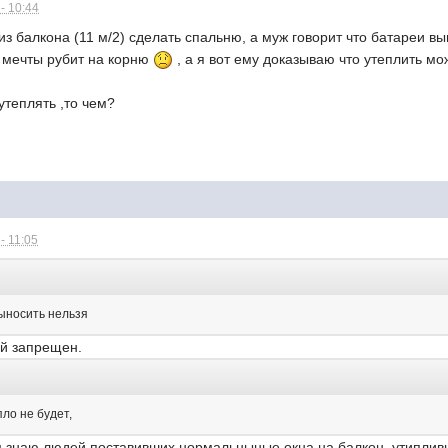
- 10:44
из балкона (11 м/2) сделать спальню, а муж говорит что батареи вы
е мечты рубит на корню
, а я вот ему доказываю что утеплить мо
утеплять ,то чем?
- 11:05
выносить нельзя
ей запрещен.
пло не будет,
ам знаю людей поставивших нормальныные окна на балкон, утипливш