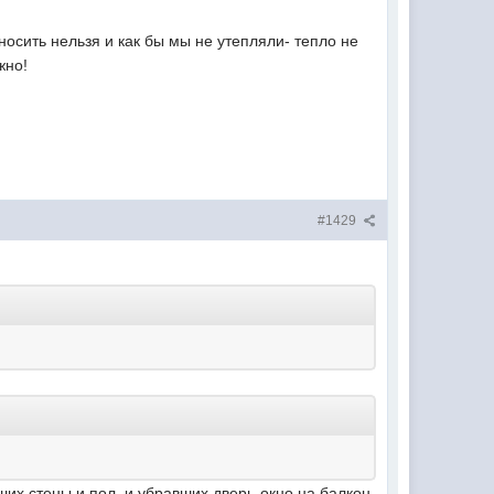
носить нельзя и как бы мы не утепляли- тепло не
жно!
#1429
их стены и пол, и убравших дверь-окно на балкон.