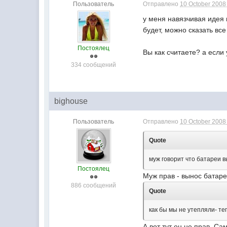
Пользователь
Отправлено
10 October 2008 
у меня навязчивая идея 
будет, можно сказать вс
Постоялец
Вы как считаете? а если 
334 сообщений
bighouse
Пользователь
Отправлено
10 October 2008 
Quote
муж говорит что батареи 
Постоялец
Муж прав - вынос батар
886 сообщений
Quote
как бы мы не утепляли- те
А вот тут он не прав. С