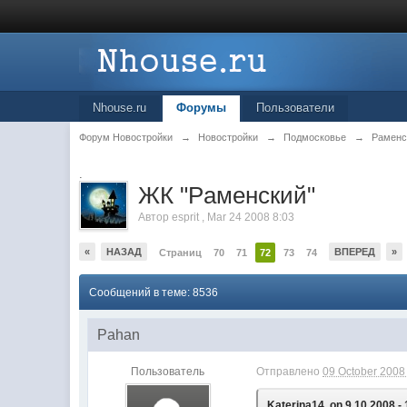
Nhouse.ru
Форумы
Пользователи
Форум Новостройки
→
Новостройки
→
Подмосковье
→
Раменс
.
ЖК "Рaменский"
Автор
esprit
,
Mar 24 2008 8:03
«
НАЗАД
ВПЕРЕД
»
Страниц
70
71
72
73
74
Сообщений в теме: 8536
Pahan
Пользователь
Отправлено
09 October 2008 
Katerina14, on 9.10.2008 - 