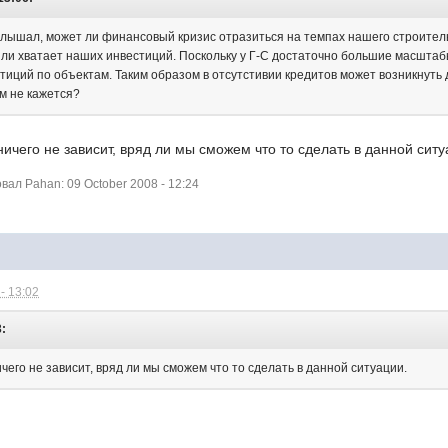
слышал, может ли финансовый кризис отразиться на темпах нашего строител
 или хватает наших инвестиций. Поскольку у Г-С достаточно большие масшта
иций по объектам. Таким образом в отсутстивии кредитов может возникнуть 
м не кажется?
 ничего не зависит, вряд ли мы сможем что то сделать в данной ситу
ал Pahan: 09 October 2008 - 12:24
- 13:02
3:
ичего не зависит, вряд ли мы сможем что то сделать в данной ситуации.