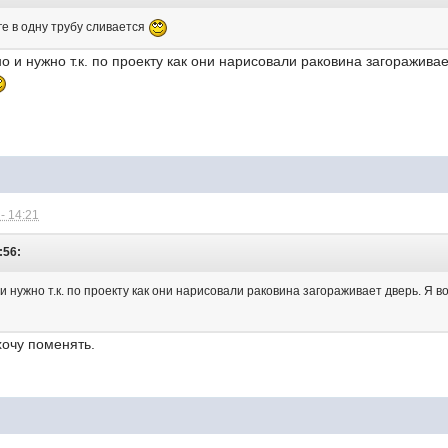
оге в одну трубу сливается
 и нужно т.к. по проекту как они нарисовали раковина загоражива
- 14:21
:56:
 нужно т.к. по проекту как они нарисовали раковина загораживает дверь. Я в
хочу поменять.