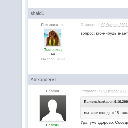
shaid1
Пользователь
Отправлено
09 October 2008 
вопрос: кто-нибудь знае
Постоялец
334 сообщений
AlexanderVL
Новичок
Отправлено
09 October 2008 
Ramenchanka, on 9.10.2008
мы ваши соседи, с 15 этаж
Ура! уже здорово. Сосед
Новички