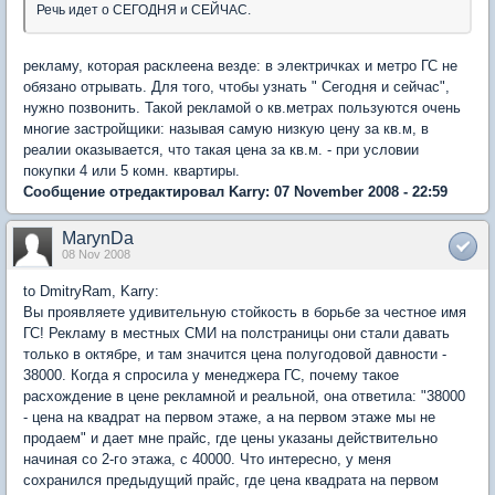
Речь идет о СЕГОДНЯ и СЕЙЧАС.
рекламу, которая расклеена везде: в электричках и метро ГС не
обязано отрывать. Для того, чтобы узнать " Сегодня и сейчас",
нужно позвонить. Такой рекламой о кв.метрах пользуются очень
многие застройщики: называя самую низкую цену за кв.м, в
реалии оказывается, что такая цена за кв.м. - при условии
покупки 4 или 5 комн. квартиры.
Сообщение отредактировал Karry: 07 November 2008 - 22:59
MarynDa
08 Nov 2008
to DmitryRam, Karry:
Вы проявляете удивительную стойкость в борьбе за честное имя
ГС! Рекламу в местных СМИ на полстраницы они стали давать
только в октябре, и там значится цена полугодовой давности -
38000. Когда я спросила у менеджера ГС, почему такое
расхождение в цене рекламной и реальной, она ответила: "38000
- цена на квадрат на первом этаже, а на первом этаже мы не
продаем" и дает мне прайс, где цены указаны действительно
начиная со 2-го этажа, с 40000. Что интересно, у меня
сохранился предыдущий прайс, где цена квадрата на первом