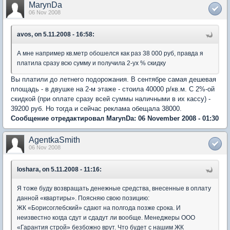
MarynDa
06 Nov 2008
avos, on 5.11.2008 - 16:58:
А мне например кв.метр обошелся как раз 38 000 руб, правда я
платила сразу всю сумму и получила 2-ух % скидку
Вы платили до летнего подорожания. В сентябре самая дешевая
площадь - в двушке на 2-м этаже - стоила 40000 р/кв.м. С 2%-ой
скидкой (при оплате сразу всей суммы наличными в их кассу) -
39200 руб. Но тогда и сейчас реклама обещала 38000.
Сообщение отредактировал MarynDa: 06 November 2008 - 01:30
AgentkaSmith
06 Nov 2008
loshara, on 5.11.2008 - 11:16:
Я тоже буду возвращать денежные средства, внесенные в оплату
данной «квартиры». Поясняю свою позицию:
ЖК «Борисоглебский» сдают на полгода позже срока. И
неизвестно когда сдут и сдадут ли вообще. Менеджеры ООО
«Гарантия строй» безбожно врут. Что будет с нашим ЖК