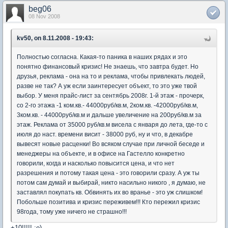
beg06
08 Nov 2008
kv50, on 8.11.2008 - 19:43:
Полностью согласна. Какая-то паника в наших рядах и это
понятно финансовый кризис! Не знаешь, что завтра будет. Но
друзья, реклама - она на то и реклама, чтобы привлекать людей,
разве не так? А уж если заинтересует объект, то это уже твой
выбор. У меня прайс-лист за сентябрь 2008г. 1-й этаж - прочерк,
со 2-го этажа -1 ком.кв.- 44000руб/кв.м, 2ком.кв. -42000руб/кв.м,
3ком.кв. - 44000руб/кв.м и дальше увеличение на 200руб/кв.м за
этаж. Реклама от 35000 руб/кв.м висела с января до лета, где-то с
июля до наст. времени висит - 38000 руб, ну и что, в декабре
вывесят новые расценки! Во всяком случае при личной беседе и
менеджеры на объекте, и в офисе на Гастелло конкретно
говорили, когда и насколько повысится цена, и что нет
разрешения и потому такая цена - это говорили сразу. А уж ты
потом сам думай и выбирай, никто насильно никого , я думаю, не
заставлял покупать кв. Обвинять их во вранье - это уж слишком!
Побольше позитива и кризис переживем!!! Кто пережил кризис
98года, тому уже ничего не страшно!!!
+10!!!!! :о)