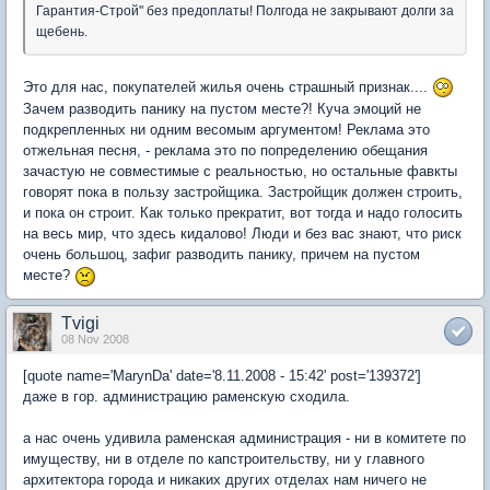
Гарантия-Строй" без предоплаты! Полгода не закрывают долги за
щебень.
Это для нас, покупателей жилья очень страшный признак....
Зачем разводить панику на пустом месте?! Куча эмоций не
подкрепленных ни одним весомым аргументом! Реклама это
отжельная песня, - реклама это по попределению обещания
зачастую не совместимые с реальностью, но остальные фавкты
говорят пока в пользу застройщика. Застройщик должен строить,
и пока он строит. Как только прекратит, вот тогда и надо голосить
на весь мир, что здесь кидалово! Люди и без вас знают, что риск
очень большоц, зафиг разводить панику, причем на пустом
месте?
Tvigi
08 Nov 2008
[quote name='MarynDa' date='8.11.2008 - 15:42' post='139372']
даже в гор. администрацию раменскую сходила.
а нас очень удивила раменская администрация - ни в комитете по
имуществу, ни в отделе по капстроительству, ни у главного
архитектора города и никаких других отделах нам ничего не