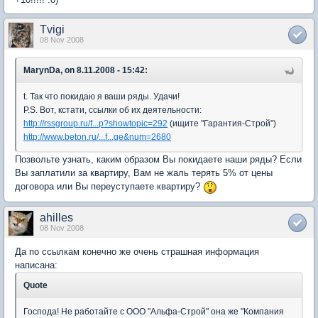
Tvigi
08 Nov 2008
MarynDa, on 8.11.2008 - 15:42:
t. Так что покидаю я ваши ряды. Удачи!
P.S. Вот, кстати, ссылки об их деятельности:
http://rssgroup.ru/f...p?showtopic=292
(ищите "Гарантия-Строй")
http://www.beton.ru/...f...ge&num=2680
Позвольте узнать, каким образом Вы покидаете наши ряды? Если
Вы заплатили за квартиру, Вам не жаль терять 5% от цены
договора или Вы переуступаете квартиру?
ahilles
08 Nov 2008
Да по ссылкам конечно же очень страшная информация
написана:
Quote
Господа! Не работайте с ООО "Альфа-Строй" она же "Компания