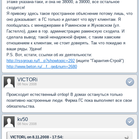
этаже указана-таки, и она не 38000, а 39000, все остальное
сходится!
Я привожу здесь такое пространное объяснение потому лишь, что
оно доказывает: в ГС только и делают что врут клиентам. Я
пообщалась с менеджерами в Раменском и Жуковском (ул.
Гастелло), даже в гор. администрацию раменскую сходила. И
сделала вывод: такой ненадежной фирме, с таким хамским
отношением к клиентам, не стоит доверять. Так что покидаю я
ваши ряды. Удачи!
P.S. Вот, кстати, ссылки об их деятельности:
http://rssgroup.ru/f...p?showtopic=292
(ищите "Гарантия-Строй")
http://www.beton.ru/...f...ge&num=2680
VICTORi
08 Nov 2008
Происходит естественный отбор! В домах остануться только
позитивно настроенные люди. Фирма ГС пока выполняет все свои
обязательства.
kv50
08 Nov 2008
VICTORi, on 8.11.2008 - 17:54: