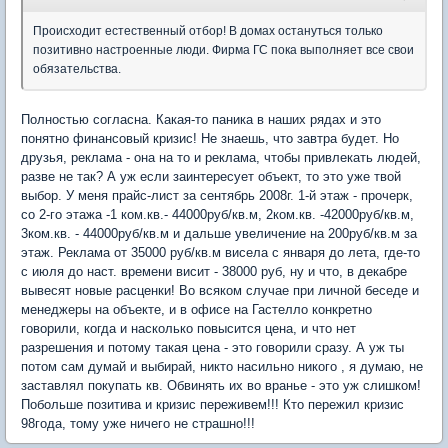
Происходит естественный отбор! В домах остануться только
позитивно настроенные люди. Фирма ГС пока выполняет все свои
обязательства.
Полностью согласна. Какая-то паника в наших рядах и это
понятно финансовый кризис! Не знаешь, что завтра будет. Но
друзья, реклама - она на то и реклама, чтобы привлекать людей,
разве не так? А уж если заинтересует объект, то это уже твой
выбор. У меня прайс-лист за сентябрь 2008г. 1-й этаж - прочерк,
со 2-го этажа -1 ком.кв.- 44000руб/кв.м, 2ком.кв. -42000руб/кв.м,
3ком.кв. - 44000руб/кв.м и дальше увеличение на 200руб/кв.м за
этаж. Реклама от 35000 руб/кв.м висела с января до лета, где-то
с июля до наст. времени висит - 38000 руб, ну и что, в декабре
вывесят новые расценки! Во всяком случае при личной беседе и
менеджеры на объекте, и в офисе на Гастелло конкретно
говорили, когда и насколько повысится цена, и что нет
разрешения и потому такая цена - это говорили сразу. А уж ты
потом сам думай и выбирай, никто насильно никого , я думаю, не
заставлял покупать кв. Обвинять их во вранье - это уж слишком!
Побольше позитива и кризис переживем!!! Кто пережил кризис
98года, тому уже ничего не страшно!!!