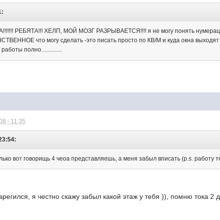
1:
!!! РЕБЯТА!!! ХЕЛП, МОЙ МОЗГ РАЗРЫВАЕТСЯ!!!! я не могу понять нумерацию 
СТВЕННОЕ что могу сделать -это писать просто по КВ/М и куда окна выходят
аботы полно..............
8 - 11:35
23:54:
ько вот говорищь 4 чеоа представляешь, а меня забыл вписать (p.s. работу т
арегился, я честно скажу забыл какой этаж у тебя )), помню тока 2