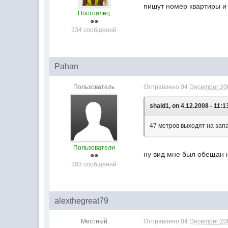
пишут номер квартиры и
Постоялец
334 сообщений
Pahan
Пользователь
Отправлено
04 December 200
shaid1, on 4.12.2008 - 11:1
47 метров выходят на зап
Пользователи
ну вид мне был обещан н
283 сообщений
alexthegreat79
Местный
Отправлено
04 December 200