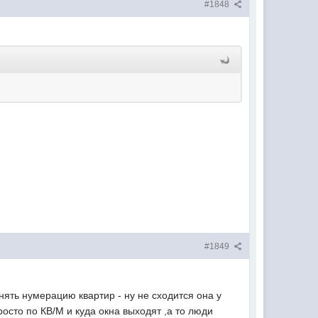
#1848
#1849
ть нумерацию квартир - ну не сходится она у
осто по КВ/М и куда окна выходят ,а то люди