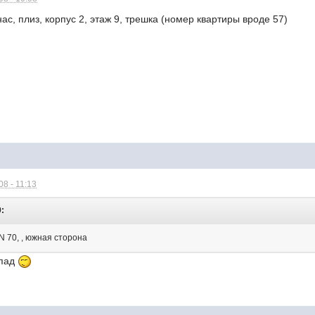
ас, плиз, корпус 2, этаж 9, трешка (номер квартиры вроде 57)
8 - 11:13
9:
 N 70, , южная сторона
апад