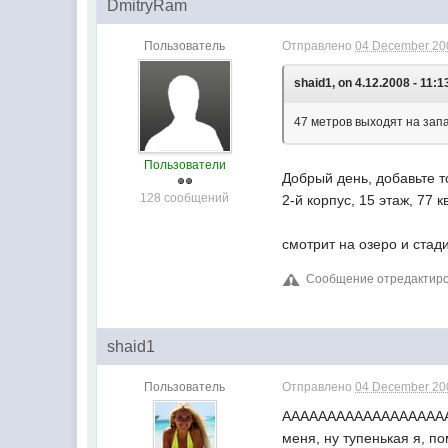
DmitryRam
Пользователь
Отправлено
04 December 200
shaid1, on 4.12.2008 - 11:1
47 метров выходят на зап
Пользователи
Добрый день, добавьте т
128 сообщений
2-й корпус, 15 этаж, 77 к
смотрит на озеро и стад
Сообщение отредактиров
shaid1
Пользователь
Отправлено
04 December 200
АААААААААААААААААААА!!
меня, ну тупенькая я, п