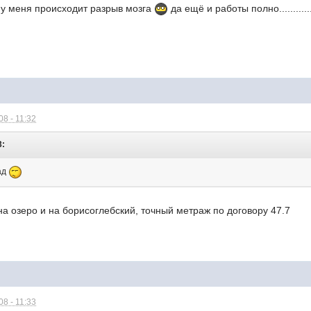
 у меня происходит разрыв мозга
да ещё и работы полно............
8 - 11:32
3:
ад
а озеро и на борисоглебский, точный метраж по договору 47.7
8 - 11:33