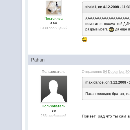
shaid1, on 4.12.2008 - 11:3
АААААААААААААААААААА!!!!
Постоялец
помогите с шахматкой,ДИН
1930 сообщений
разрыв мозга
да ещё и р
Pahan
Пользователь
Отправлено
04 December 200
maxidance, on 3.12.2008 - 
Пахан молодец братан, тол
Пользователи
283 сообщений
Привет! рад что ты сам з