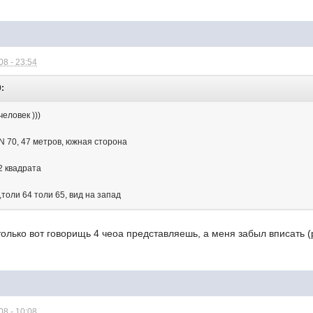
8 - 23:54
9:
еловек )))
 N 70, 47 метров, южная сторона
72 квадрата
,толи 64 толи 65, вид на запад
олько вот говорищь 4 чеоа представляешь, а меня забыл вписать (p
8 - 10:08