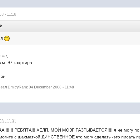
8 - 11:18
3:
ад
оже,
в.м. 97 квартира
ион
ал DmitryRam: 04 December 2008 - 11:48
8 - 11:31
!!!!! РЕБЯТА!!! ХЕЛП, МОЙ МОЗГ РАЗРЫВАЕТСЯ!!!! я не могу поня
омогите с шахматкой,ДИНСТВЕННОЕ что могу сделать -это писать пр