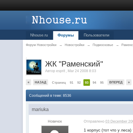
Nhouse.ru
Форумы
Пользователи
Форум Новостройки
→
Новостройки
→
Подмосковье
→
Раменс
.
ЖК "Рaменский"
Автор
esprit
,
Mar 24 2008 8:03
«
НАЗАД
ВПЕРЕД
»
Страниц
91
92
93
94
95
Сообщений в теме: 8536
mariuka
Новичок
Отправлено
03 December 200
1 корпус (тот что у леса