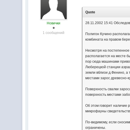
Quote
28.11.2002 15:41 Обследо
Новички
1 сообщений
Полигон Кучино располага
комбината на правом берег
Несмотря на постепенное 
располагается на месте бы
пор сюда машинами привоз
Люберецкой станции аэрац
земли вблизи д.Фенино, а 
местами зарос древесно-к
Поверхность свалки зарос
поверхность местами забо
Об этом говорит наличие р
микрофауны свидетельству
По-видимому, если сносим
ограничены.