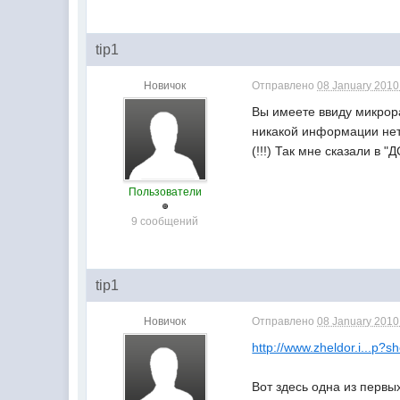
tip1
Новичок
Отправлено
08 January 2010 
Вы имеете ввиду микрора
никакой информации нет.
(!!!) Так мне сказали в "
Пользователи
9 сообщений
tip1
Новичок
Отправлено
08 January 2010 
http://www.zheldor.i...p
Вот здесь одна из первых