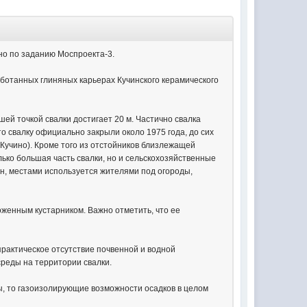
но по заданию Моспроекта-3.
ботанных глиняных карьерах Кучинского керамического
ей точкой свалки достигает 20 м. Частично свалка
о свалку официально закрыли около 1975 года, до сих
учино). Кроме того из отстойников близлежащей
ько большая часть свалки, но и сельскохозяйственные
ван, местами используется жителями под огороды,
оженным кустарником. Важно отметить, что ее
 практическое отсутствие почвенной и водной
среды на территории свалки.
, то газоизолирующие возможности осадков в целом