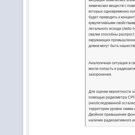
миграции химических элеме
химических веществ с пов
которых одновременно пог
будет приводить к концен
кумулятивными свойствами,
летального исхода (либо 
свалки способны распрост
окружающих промышленных
домов могут быть нашеств
Аналогичная ситуация в св
могли попасть и радиоакт
захоронения.
Для оценки вероятности з
помощью радиометра СРП-
(необследованной осталас
территории уровни гамма-
Двойное превышение фона 
наличие радиоактивного и