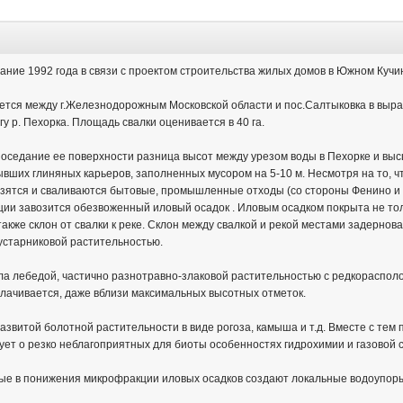
вание 1992 года в связи с проектом строительства жилых домов в Южном Кучи
ется между г.Железнодорожным Московской области и пос.Салтыковка в выра
у р. Пехорка. Площадь свалки оценивается в 40 га.
оседание ее поверхности разница высот между урезом воды в Пехорке и высш
вших глиняных карьеров, заполненных мусором на 5-10 м. Несмотря на то, чт
ятся и сваливаются бытовые, промышленные отходы (со стороны Фенино и К
ии завозится обезвоженный иловый осадок . Иловым осадком покрыта не тол
также склон от свалки к реке. Склон между свалкой и рекой местами задерно
устарниковой растительностью.
ла лебедой, частично разнотравно-злаковой растительностью с редкораспол
лачивается, даже вблизи максимальных высотных отметок.
азвитой болотной растительности в виде рогоза, камыша и т.д. Вместе с тем
ет о резко неблагоприятных для биоты особенностях гидрохимии и газовой 
ые в понижения микрофракции иловых осадков создают локальные водоупоры