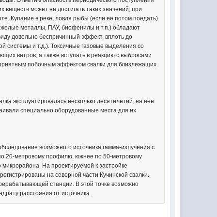
ые воды. Отметим опасность периодического поступления
х веществ может не достигать таких значений, при
е. Купание в реке, ловля рыбы (если ее потом поедать)
яжелые металлы, ПАУ, биофенилы и т.п.) обладают
 виду довольно беспричинный эффект, вплоть до
й системы и т.д.). Токсичные газовые выделения со
щих ветров, а также вступать в реакцию с выбросами
Неприятным побочным эффектом свалки для близлежащих
алка эксплуатировалась несколько десятилетий, на нее
раивали специально оборудованные места для их
обследование возможного источника гамма-излучения с
по 20-метровому профилю, южнее по 50-метровому
о микрорайона. На проектируемой к застройке
регистрированы на северной части Кучинской свалки.
ерерабатывающей станции. В этой точке возможно
адрату расстояния от источника.