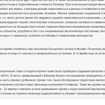
нтов, их встрече друг с другом, контакту, а также проникновению в грунтов
ерхностным и подпочвенным стоком в р.Пехорку. При этом концентрация многи
ибает все живое, а малыми дозами накапливаться в донных отложениях и биот
трации поллютантов в организме человека. Многие химические соединения (т
 т.е. могут долгое время без видимого ущерба накапливаться в организме, с
перерождение тканей, генетические отклонения, снижение активности иммунно
раняться на большие расстояния главным образом в направлении превалирую
 объектов, усугубляя и без того напряженную экологическую обстановку. 
ия крыс и тараканов, особенно устойчивых к химическим препаратам.
ое время сложилась при заселении Бутырского хутора в Москве. Поскольку св
ивные отходы от научных и промышленных установок. В то время еще не уст
ахоронения таких отходов в Кучино нами было проведено радиометрическое 
68-01. В части, примыкающей к Южному Кучино обследование проводилось 
ь часть свалки у д.Фенино). Кроме того, была обследована территория жилог
излучения соответствуют фоновым значениям 6-8 мкр/час. Такие же уровни за
- 15 мкр/час отмечено в зоне примыкания свалки к недостроенной мусороп
сточника на глубине поскольку радиоактивность убывает пропорционально кв