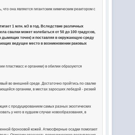
, что она является гигантским химическим реактором с
игает 1 млн. м3 в год. Вследствие различных
ла свалки может колебаться от 50 до 100 градусов,
о дымящих точек) и поставляя в окружающую среду
мающих ведущее место в возникновении раковых
нии пластмасс и органики) в обилии образуются
чивый во внешней среде. Достаточно пройтись по свалке
ающейся органики, в местах заросших лебедой - резкий
кция с продуцированием самых разных экзотических
вать у него в худшем случае новообразования, в
обенной бронзовой кожей. Атмосферные осадки помогают