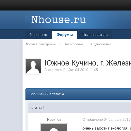
Nhouse.ru
Форумы
Пользователи
Форум Новостройки
→
Новостройки
→
Подмосковье
.
Южное Кучино, г. Желе
Автор
vsma1
,
Jan 04 2010 11:45
Сообщений в теме: 4
vsma1
Новичок
Отправлено
04 January 2010 
очень заботит экология