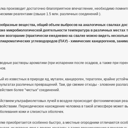
алка производит достаточно благоприятное впечатление, необходимо помнить
скими реагентами (свыше 1.5 млн. различных соединений ).
ообразные вещества, общий объем выбросов на аналогичных свалках дост
акже микробиологической деятельности температура в различных местах те
е возгорание (практически ежедневно на свалке можно видеть нескольк
олиароматических углеводородов (ПАУ) - химических канцерогенов, зани
 водные растворы ароматики (при испарении после осадков, а также при горе
нов.
ый из известных в природе яд, мутаген, канцероген, тератоген, крайне устой
зультатах различных превращений. Там, где свежие отходы - зловоние разлаг
ействия более "чистых" соединений.
ействием ультрафиолетовых лучей в воздухе происходит фотохимическая реа
войствами. Периодическое нахождение человека в такой атмосфере может выз
аболевания кожи и слизистых оболочек.
валке приобретается особенно быстро, а местные огородники отличаются ос