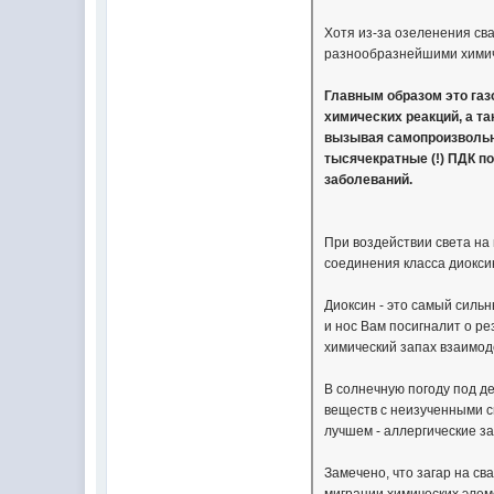
Хотя из-за озеленения св
разнообразнейшими химиче
Главным образом это газ
химических реакций, а т
вызывая самопроизвольно
тысячекратные (!) ПДК п
заболеваний.
При воздействии света на
соединения класса диокси
Диоксин - это самый сильн
и нос Вам посигналит о ре
химический запах взаимод
В солнечную погоду под д
веществ с неизученными с
лучшем - аллергические з
Замечено, что загар на с