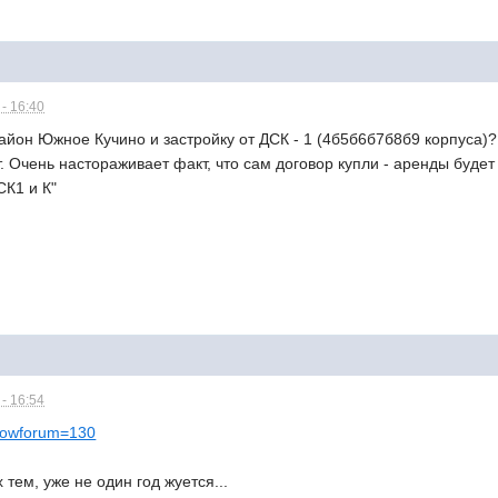
- 16:40
йон Южное Кучино и застройку от ДСК - 1 (4б5б6б7б8б9 корпуса)?
 Очень настораживает факт, что сам договор купли - аренды будет
ДСК1 и К"
- 16:54
?showforum=130
 тем, уже не один год жуется...