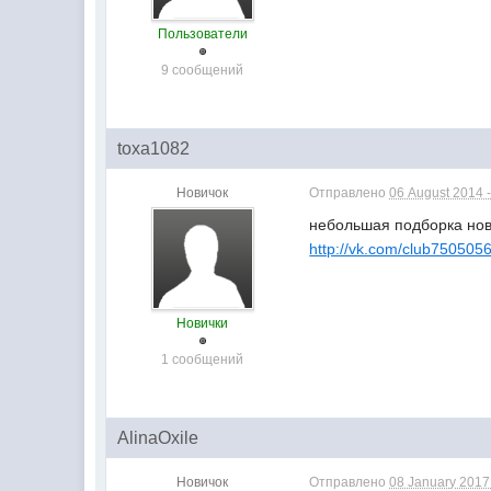
Пользователи
9 сообщений
toxa1082
Новичок
Отправлено
06 August 2014 -
небольшая подборка ново
http://vk.com/club750505
Новички
1 сообщений
AlinaOxile
Новичок
Отправлено
08 January 2017 