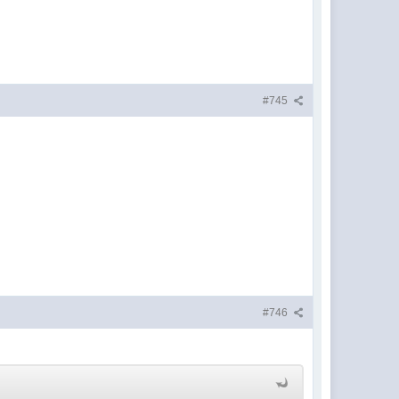
#745
#746