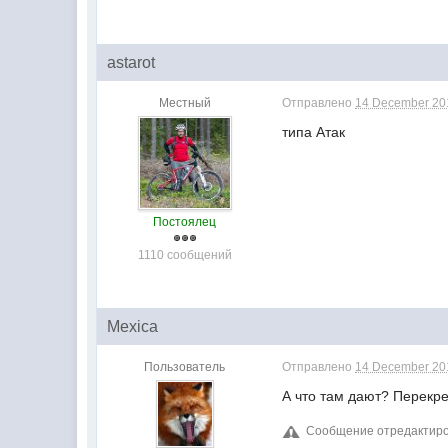
astarot
Местный
Отправлено
14 December 201
типа Атак
Постоялец
1110 сообщений
Mexica
Пользователь
Отправлено
14 December 201
А что там дают? Перекре
Сообщение отредактиров