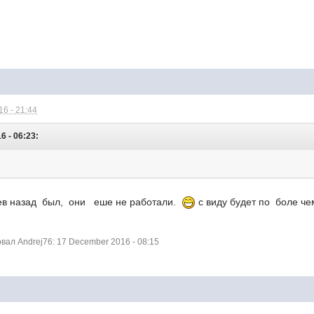
6 - 21:44
6 - 06:23:
цев назад был, они еше не работали.
с виду будет по боле ч
ал Andrej76: 17 December 2016 - 08:15