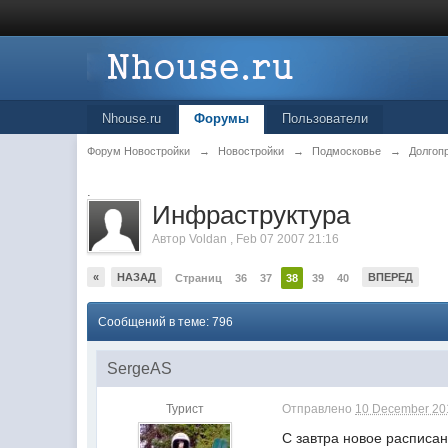
Nhouse.ru
Форумы
Пользователи
Форум Новостройки
→
Новостройки
→
Подмосковье
→
Долгоп
.
Инфраструктура
Автор
Voldan
,
Feb 07 2007 21:16
«
НАЗАД
ВПЕРЕД
Страниц
36
37
38
39
40
Сообщений в теме: 796
SergeAS
Турист
Отправлено
10 December 201
С завтра новое расписан