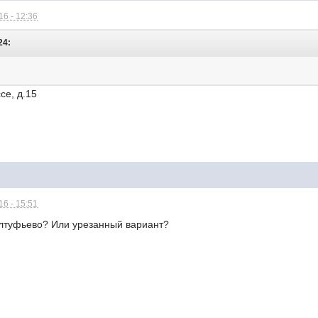
6 - 12:36
24:
се, д.15
6 - 15:51
 Алтуфьево? Или урезанный вариант?