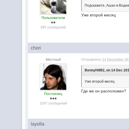
Подскажите, Ашан в Водн
Уже второй месяц
Пользователи
395 сообщений
chori
Местный
Отправлено
14 December 201
BennyHill92, on 14 Dec 201
Уже второй месяц
Где же он расположен?
Постоялец
1097 сообщений
layolla