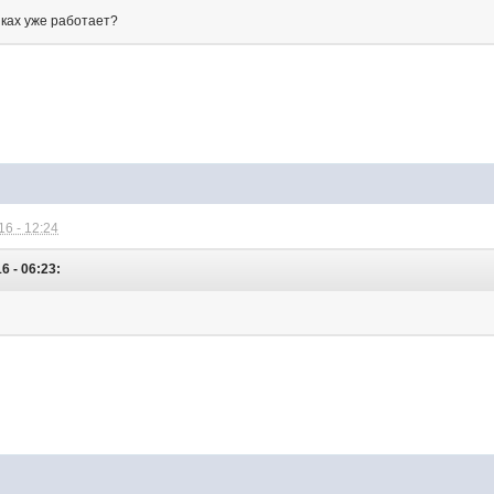
иках уже работает?
6 - 12:24
6 - 06:23: