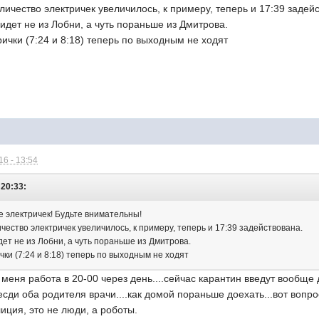
личество электричек увеличилось, к примеру, теперь и 17:39 задей
идет не из Лобни, а чуть пораньше из Дмитрова.
чки (7:24 и 8:18) теперь по выходным не ходят
6 - 13:54
 20:33:
е электричек! Будьте внимательны!
чество электричек увеличилось, к примеру, теперь и 17:39 задействована.
ет не из Лобни, а чуть пораньше из Дмитрова.
ки (7:24 и 8:18) теперь по выходным не ходят
у меня работа в 20-00 через день....сейчас карантин введут вообще 
есди оба родителя врачи....как домой пораньше доехать...вот вопро
иция, это не люди, а роботы.