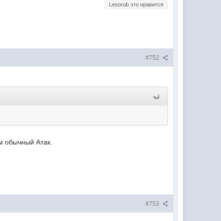
Lesorub это нравится
#752
ем обычный Атак.
#753