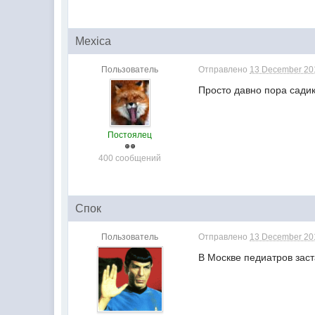
Mexica
Пользователь
Отправлено
13 December 201
Просто давно пора садик
Постоялец
400 сообщений
Спок
Пользователь
Отправлено
13 December 201
В Москве педиатров заст