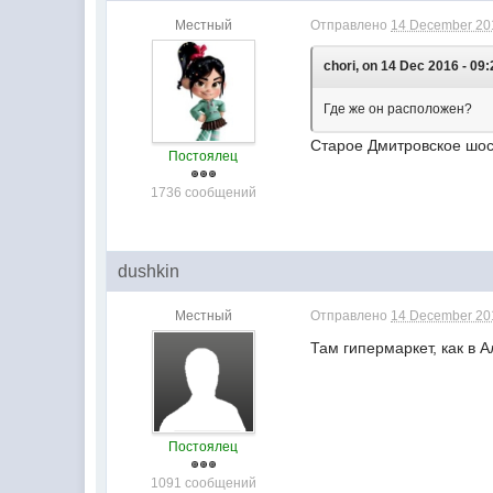
Местный
Отправлено
14 December 201
chori, on 14 Dec 2016 - 09:
Где же он расположен?
Старое Дмитровское шос
Постоялец
1736 сообщений
dushkin
Местный
Отправлено
14 December 201
Там гипермаркет, как в
Постоялец
1091 сообщений