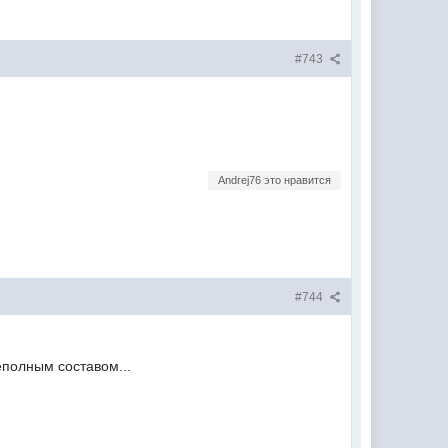
#743
Andrej76 это нравится
#744
еполным составом...