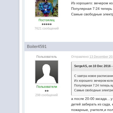
Из хорошего: вечером ко
Популярная 7:24 теперь 
Самые свободные электри
Постоялец
7621 сообщений
Boiler4591
Пользователь
Отправлено
13 December 201
SergeAS, on 10 Dec 2016 -
С завтра новое расписани
Из хорошего: вечером коли
Популярная 7:24 теперь ид
Пользователи
Самые свободные электрич
298 сообщений
а после 20-00 засада....
детей забирать из сада, 
пожарные, учителя,и пол