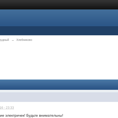
рудный
→
Хлебниково
6 - 23:33
ие электричек! Будьте внимательны!