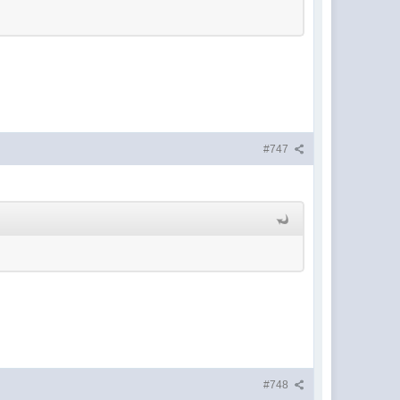
#747
#748