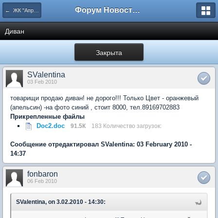
Форум Новостройки
← ЖК "Апрелевский". Архив.
Диван
Закрыта
SValentina
03 Feb 2010
товарищи продаю диван! не дорого!!! Только Цвет - оранжевый
(апельсин) -на фото синий , стоит 8000, тел.89169702883
Прикрепленные файлы
Doc2.doc
91.5К
183 Количество загрузок:
Сообщение отредактировал SValentina: 03 February 2010 -
14:37
fonbaron
06 Feb 2010
SValentina, on 3.02.2010 - 14:30: