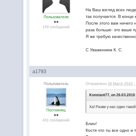
На Ваш взгляд всех люде
так получается. В конце
Пользователи
После этого вам ничего 
159 сообщений
раза больше- это ваше п
Я же требую качественно
С Уважением К. С.
a1793
Пользователь
Отправлено
26 March 2010 -
Konstant77, on 26.03.2010 
Ха! Разве у нас один тако
Постоялец
431 сообщений
Блин!
Костя что ты все одно и