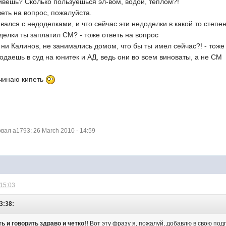
ивешь? Сколько пользуешься эл-вом, водой, теплом?!
веть на вопрос, пожалуйста.
авался с недоделками, и что сейчас эти недоделки в какой то степе
елки ты заплатил СМ? - тоже ответь на вопрос
 ни Калинов, не занимались домом, что бы ты имел сейчас?! - тоже 
подаешь в суд на юнитек и АД, ведь они во всем виноваты, а не СМ
начинаю кипеть
ал a1793: 26 March 2010 - 14:59
 15:03
3:38:
 и говорить здраво и четко!!
Вот эту фразу я, пожалуй, добавлю в свою под