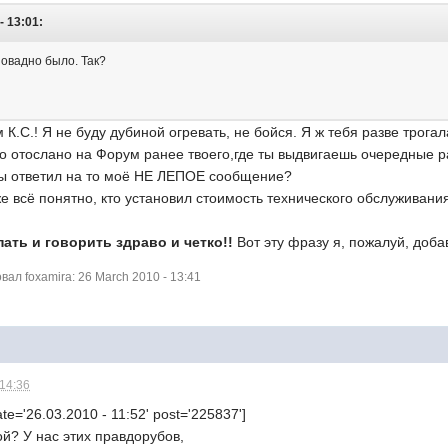
- 13:01:
повадно было. Так?
К.С.! Я не буду дубиной огревать, не бойся. Я ж тебя разве трог
о отослано на Форум ранее твоего,где ты выдвигаешь очередные
ы ответил на то моё НЕ ЛЕПОЕ сообщение?
уже всё понятно, кто установил стоимость технического обслуживан
ть и говорить здраво и четко!!
Вот эту фразу я, пожалуй, доба
л foxamira: 26 March 2010 - 13:41
 14:36
te='26.03.2010 - 11:52' post='225837']
ой? У нас этих правдорубов,