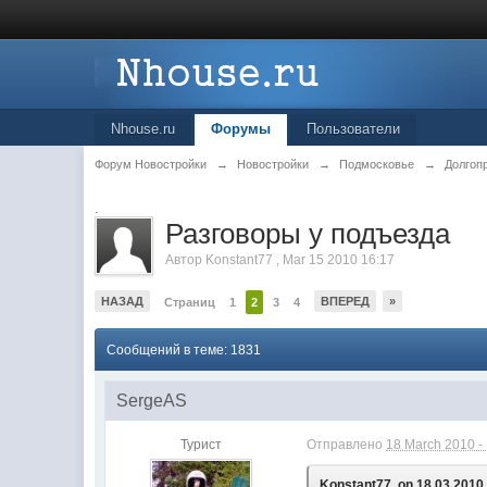
Nhouse.ru
Форумы
Пользователи
Форум Новостройки
→
Новостройки
→
Подмосковье
→
Долгоп
.
Разговоры у подъезда
Автор
Konstant77
,
Mar 15 2010 16:17
НАЗАД
ВПЕРЕД
»
Страниц
1
2
3
4
Сообщений в теме: 1831
SergeAS
Турист
Отправлено
18 March 2010 -
Konstant77, on 18.03.2010 