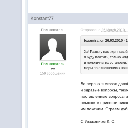
Konstant77
Пользователь
Отправлено
26 March 2010 -
foxamira, on 26.03.2010 - 1
Ха! Разве у нас один такой
я буду платить, только ко
и нелогичны их установки
Пользователи
меры по отношению к наши
159 сообщений
Во первых я сказал дава
и здравые вопросы, таки
поставленные вопросы и
неможете привести ника
им покажим. Огреем дуби
С Уважением К. С.