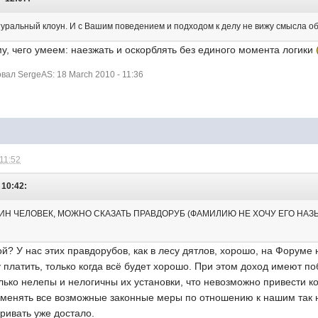
уральный клоун. И с Вашим поведением и подходом к делу не вижу смысла 
ому, чего умеем: наезжать и оскорблять без единого момента логики
ал SergeAS: 18 March 2010 - 11:36
 11:52
 10:42:
ДИН ЧЕЛОВЕК, МОЖНО СКАЗАТЬ ПРАВДОРУБ (ФАМИЛИЮ НЕ ХОЧУ ЕГО НАЗЫ
ой? У нас этих правдорубов, как в лесу дятлов, хорошо, на Форуме н
ду платить, только когда всё будет хорошо. При этом доход имеют п
лько нелепы и нелогичны их установки, что невозможно привести к
менять все возможные законные меры по отношению к нашим так н
аривать уже достало.