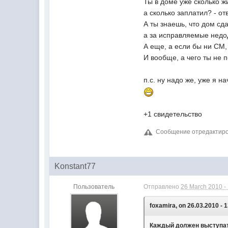
Ты в доме уже сколько ж
а сколько заплатил? - от
А ты знаешь, что дом сд
а за исправляемые недод
А еще, а если бы ни СМ,
И вообще, а чего ты не 
п.с. ну надо же, уже я 
+1 свидетельство
Сообщение отредактиров
Konstant77
Пользователь
Отправлено
26 March 2010 -
foxamira, on 26.03.2010 - 1
Каждый должен выступать