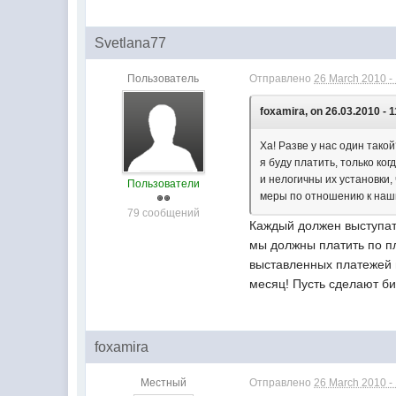
Svetlana77
Пользователь
Отправлено
26 March 2010 -
foxamira, on 26.03.2010 - 1
Ха! Разве у нас один такой
я буду платить, только ко
и нелогичны их установки
Пользователи
меры по отношению к наши
79 сообщений
Каждый должен выступать
мы должны платить по п
выставленных платежей п
месяц! Пусть сделают би
foxamira
Местный
Отправлено
26 March 2010 -