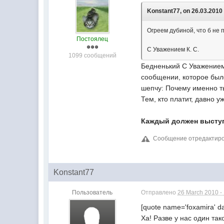
Konstant77, on 26.03.2010 
Огреем дубиной, что б не 
Постоялец
С Уважением К. С.
1099 сообщений
Бедненький С Уважением 
сообщении, которое был
шепчу: Почему именно т
Тем, кто платит, давно 
Каждый должен выступа
Сообщение отредактирова
Konstant77
Пользователь
Отправлено
26 March 2010 -
[quote name='foxamira' da
Ха! Разве у нас один так