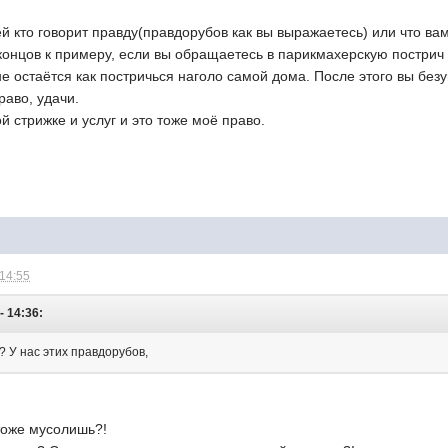
й кто говорит правду(правдорубов как вы выражаетесь) или что ва
 концов к примеру, если вы обращаетесь в парикмахерскую пострич 
не остаётся как постричься наголо самой дома. После этого вы без
раво, удачи.
й стрижке и услуг и это тоже моё право.
 14:55
- 14:36:
й? У нас этих правдорубов,
 тоже мусолишь?!