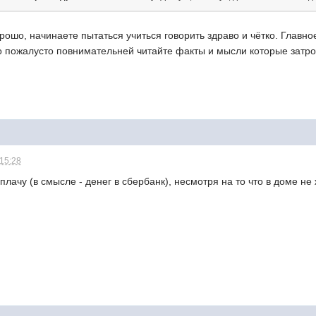
рошо, начинаете пытаться учиться говорить здраво и чётко. Главное
о пожалусто повнимательней читайте факты и мысли которые затрон
 15:28
плачу (в смысле - денег в сбербанк), несмотря на то что в доме н