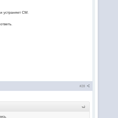
ни устраняет СМ.
ответь.
#28
пись.