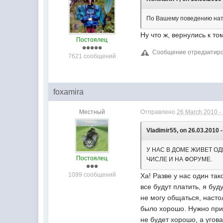
По Вашему поведению нат
Ну что ж, вернулись к т
Постоялец
Сообщение отредактиров
7621 сообщений
foxamira
Местный
Отправлено
26 March 2010 -
Vladimir55, on 26.03.2010 -
У НАС В ДОМЕ ЖИВЕТ О
Постоялец
ЧИСЛЕ И НА ФОРУМЕ.
1099 сообщений
Ха! Разве у нас один так
все будут платить, я бу
не могу общаться, насто
было хорошо. Нужно при
не будет хорошо, а угов