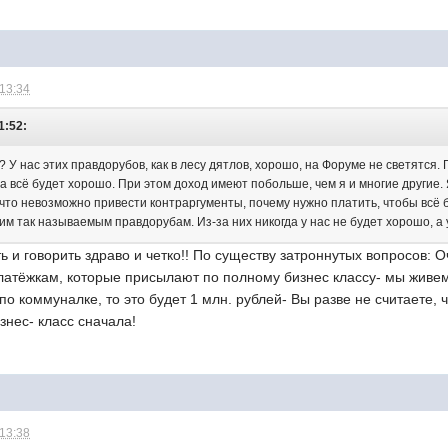
 13:34
1:52:
? У нас этих правдорубов, как в лесу дятлов, хорошо, на Форуме не светятся. Г
гда всё будет хорошо. При этом доход имеют побольше, чем я и многие другие
, что невозможно привести контраргументы, почему нужно платить, чтобы вс
м так называемым правдорубам. Из-за них никогда у нас не будет хорошо, а 
 и говорить здраво и четко!! По существу затроннутых вопросов: О
латёжкам, которые присылают по полному бизнес классу- мы живем
о коммуналке, то это будет 1 млн. рублей- Вы разве не считаете, 
знес- класс сначала!
 13:38