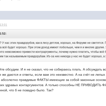
 13:01
1:52:
? У нас этих правдорубов, как в лесу дятлов, хорошо, на Форуме не светятся. Г
гда всё будет хорошо. При этом доход имеют побольше, чем я и многие другие
, что невозможно привести контраргументы, почему нужно платить, чтобы вс
м так называемым правдорубам. Из-за них никогда у нас не будет хорошо, а 
йте обсудим. И я не сказал, что не собираюсь плать. А обсуждать
е же даются и ответы, если вам это неизвестно. А на счёт не лепы
 абсолютно правдивые ФАКТЫ имеющие за собой законные основа
ких здравых контаргументов. А только способны НЕ ПРИВОДИТЬ ФАК
ной, что б не повадно было. Так?