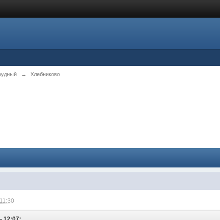
рудный
→
Хлебниково
 11:30
- 12:07: