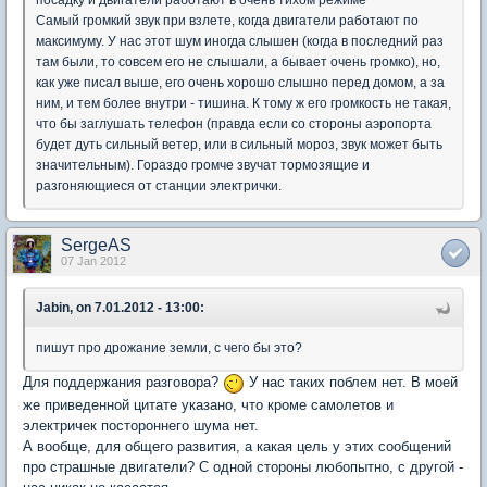
посадку и двигатели работают в очень тихом режиме
Самый громкий звук при взлете, когда двигатели работают по
максимуму. У нас этот шум иногда слышен (когда в последний раз
там были, то совсем его не слышали, а бывает очень громко), но,
как уже писал выше, его очень хорошо слышно перед домом, а за
ним, и тем более внутри - тишина. К тому ж его громкость не такая,
что бы заглушать телефон (правда если со стороны аэропорта
будет дуть сильный ветер, или в сильный мороз, звук может быть
значительным). Гораздо громче звучат тормозящие и
разгоняющиеся от станции электрички.
SergeAS
07 Jan 2012
Jabin, on 7.01.2012 - 13:00:
пишут про дрожание земли, с чего бы это?
Для поддержания разговора?
У нас таких поблем нет. В моей
же приведенной цитате указано, что кроме самолетов и
электричек постороннего шума нет.
А вообще, для общего развития, а какая цель у этих сообщений
про страшные двигатели? С одной стороны любопытно, с другой -