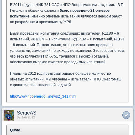
В 2011 году на НИК-751 ОАО «НПО Энергомаш им. академика В.П.
Глушко» в общей сложности
было проведено 21 огневое
испытание.
Именно огневые испытания являются венцом работ
по разработке и производству ЖРД.
Были проведены испытания следующих двигателей: РД180 – 6
испытаний, РД180М – 1 испытание, РД171М – 6 испытаний, РД191
– 8 испытаний. Показательно, что все испытания признаны
успешными, замечаний по их ходу не возникло. Это говорит о том,
что весь коллектив НИК-751 трудился с высокой отдачей,
обеспечивая высокое качество проводимых испытаний.
Планы на 2012 год предусматривают большее количество
огневых испытаний. Мы уверены – испытатели НПО Энергомаш
справятся с поставленной задачей.
http://www.npoenergo.../news2_341.html
SergeAS
07 Jan 2012
Quote