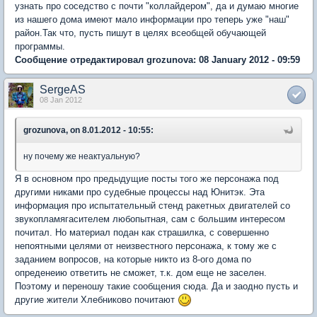
узнать про соседство с почти "коллайдером", да и думаю многие
из нашего дома имеют мало информации про теперь уже "наш"
район.Так что, пусть пишут в целях всеобщей обучающей
программы.
Сообщение отредактировал grozunova: 08 January 2012 - 09:59
SergeAS
08 Jan 2012
grozunova, on 8.01.2012 - 10:55:
ну почему же неактуальную?
Я в основном про предыдущие посты того же персонажа под
другими никами про судебные процессы над Юнитэк. Эта
информация про испытательный стенд ракетных двигателей со
звукопламягасителем любопытная, сам с большим интересом
почитал. Но материал подан как страшилка, с совершенно
непоятными целями от неизвестного персонажа, к тому же с
заданием вопросов, на которые никто из 8-ого дома по
опреденеию ответить не сможет, т.к. дом еще не заселен.
Поэтому и переношу такие сообщения сюда. Да и заодно пусть и
другие жители Хлебниково почитают