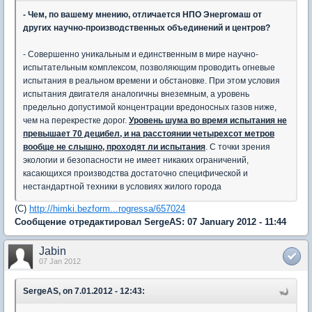
- Чем, по вашему мнению, отличается НПО Энергомаш от
других научно-производственных объединений и центров?
- Совершенно уникальным и единственным в мире научно-
испытательным комплексом, позволяющим проводить огневые
испытания в реальном времени и обстановке. При этом условия
испытания двигателя аналогичны внеземным, а уровень
предельно допустимой концентрации вредоносных газов ниже,
чем на перекрестке дорог.
Уровень шума во время испытания не
превышает 70 децибел, и на расстоянии четырехсот метров
вообще не слышно, проходят ли испытания
. С точки зрения
экологии и безопасности не имеет никаких ограничений,
касающихся производства достаточно специфической и
нестандартной техники в условиях жилого города
(С)
http://himki.bezform...rogressa/657024
Сообщение отредактировал SergeAS: 07 January 2012 - 11:44
Jabin
07 Jan 2012
SergeAS, on 7.01.2012 - 12:43: