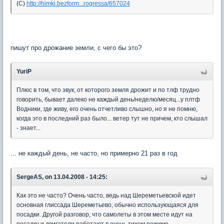
(С)
http://himki.bezform...rogressa/657024
пишут про дрожание земли, с чего бы это?
YuriP
Плюс в том, что звук, от которого земля дрожит и по тлф трудно
говорить, бывает далеко не каждый день/неделю/месяц...у плтф
Водники, где живу, его очень отчетливо слышно, но я не помню,
когда это в последний раз было... ветер тут не причем, кто слышал
- знает...
... не каждый день, не часто, но примерно 21 раз в год
SergeAS, on 13.04.2008 - 14:25:
Как это не часто? Очень часто, ведь над Шереметьевской идет
основная глиссада Шереметьево, обычно использующаяся для
посадки. Другой разговор, что самолеты в этом месте идут на