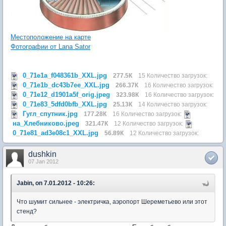
Местоположение на карте
Фотографии от Lana Sator
0_71e1a_f048361b_XXL.jpg
277.5К
15 Количество загрузок:
0_71e1b_dc43b7ee_XXL.jpg
266.37К
16 Количество загрузок:
0_71e12_d1901a5f_orig.jpeg
323.98К
16 Количество загрузок:
0_71e83_5dfd0bfb_XXL.jpg
25.13К
14 Количество загрузок:
Гугл_спутник.jpg
177.28К
16 Количество загрузок:
на_Хлебниково.jpeg
321.47К
12 Количество загрузок:
0_71e81_ad3e08c1_XXL.jpg
56.89К
12 Количество загрузок:
dushkin
07 Jan 2012
Jabin, on 7.01.2012 - 10:26:
Что шумит сильнее - электричка, аэропорт Шереметьево или этот
стенд?