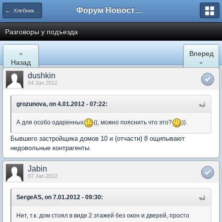
Форум Новостройки
← Хлебниково
Разговоры у подъезда
«
Вперед
Назад
»
dushkin
04 Jan 2012
grozunova, on 4.01.2012 - 07:22:
А для особо одаренных
((, можно пояснить что это?
)).
Бывшего застройщика домов 10 и (отчасти) 8 ощипывают
недовольные контрагенты.
Jabin
07 Jan 2012
SergeAS, on 7.01.2012 - 09:30:
Нет, т.к. дом стоял в виде 2 этажей без окон и дверей, просто