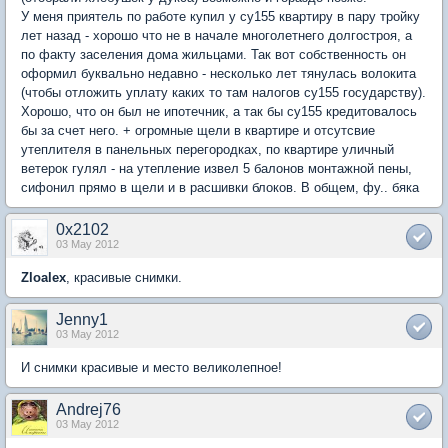
У меня приятель по работе купил у су155 квартиру в пару тройку
лет назад - хорошо что не в начале многолетнего долгостроя, а
по факту заселения дома жильцами. Так вот собственность он
оформил буквально недавно - несколько лет тянулась волокита
(чтобы отложить уплату каких то там налогов су155 государству).
Хорошо, что он был не ипотечник, а так бы су155 кредитовалось
бы за счет него. + огромные щели в квартире и отсутсвие
утеплителя в панельных перегородках, по квартире уличный
ветерок гулял - на утепление извел 5 балонов монтажной пены,
сифонил прямо в щели и в расшивки блоков. В общем, фу.. бяка
0x2102
03 May 2012
Zloalex
, красивые снимки.
Jenny1
03 May 2012
И снимки красивые и место великолепное!
Andrej76
03 May 2012