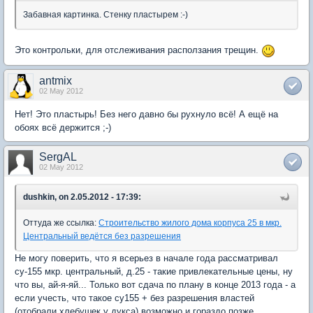
Забавная картинка. Стенку пластырем :-)
Это контрольки, для отслеживания расползания трещин.
antmix
02 May 2012
Нет! Это пластырь! Без него давно бы рухнуло всё! А ещё на
обоях всё держится ;-)
SergAL
02 May 2012
dushkin, on 2.05.2012 - 17:39:
Оттуда же ссылка:
Строительство жилого дома корпуса 25 в мкр.
Центральный ведётся без разрешения
Не могу поверить, что я всерьез в начале года рассматривал
су-155 мкр. центральный, д.25 - такие привлекательные цены, ну
что вы, ай-я-яй... Только вот сдача по плану в конце 2013 года - а
если учесть, что такое су155 + без разрешения властей
(отобрали хлебушек у дукса) возможно и гораздо позже.