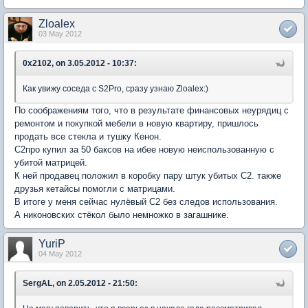
Zloalex
03 May 2012
0x2102, on 3.05.2012 - 10:37:
Как увижу соседа с S2Pro, сразу узнаю Zloalex:)
По соображениям того, что в результате финансовых неурядиц с
ремонтом и покупкой мебели в новую квартиру, пришлось
продать все стекла и тушку Кенон.
С2про купил за 50 баксов на ибее новую неиспользованную с
убитой матрицей.
К ней продавец положил в коробку пару штук убитых С2. также
друзья кетайсы помогли с матрицами.
В итоге у меня сейчас нулёвый С2 без следов использования.
А никоновских стёкол было немножко в загашнике.
YuriP
04 May 2012
SergAL, on 2.05.2012 - 21:50: