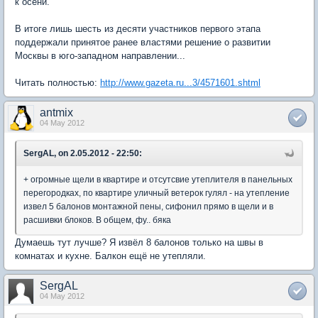
к осени.
В итоге лишь шесть из десяти участников первого этапа
поддержали принятое ранее властями решение о развитии
Москвы в юго-западном направлении...
Читать полностью:
http://www.gazeta.ru...3/4571601.shtml
antmix
04 May 2012
SergAL, on 2.05.2012 - 22:50:
+ огромные щели в квартире и отсутсвие утеплителя в панельных
перегородках, по квартире уличный ветерок гулял - на утепление
извел 5 балонов монтажной пены, сифонил прямо в щели и в
расшивки блоков. В общем, фу.. бяка
Думаешь тут лучше? Я извёл 8 балонов только на швы в
комнатах и кухне. Балкон ещё не утепляли.
SergAL
04 May 2012