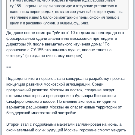
Не могу поверить, что я всерьез в начале года рассматривал
су-155 ... огромные щели в квартире и отсутсвие утеплителя в
панельных перегородках, по квартире уличный ветерок гулял - на
утепление извел 5 балонов монтажной пены, сифонил прямо в
щели и в расшивки блоков. В общем, фу.. бяка
Да, даже после осмотра "убитого" 10-го дома за полгода до его
форсированной сдачи аналогично высказался претендент в
директоры УК после внимательного изучения дома: "По
сравнению с СУ-155 это намного лучше, вполне тянет на
четверку" (я тогда не очень ему поверил)
==
Подведены итоги первого этапа конкурса на разработку проекта
концепции развития московской агломерации. Среди
предложений развитие Москвы на восток, создание вокруг
столицы кластеров и превращение в бульвары Киевского и
Симферопольского шоссе. По мнению эксперта, ни один из
вариантов расширения Москвы не спасет новые территории от
безудержной многоэтажной застройки.
Второй этап с подробными макетами запланирован на июнь, а
окончательный облик будущей Москвы горожане смогут увидеть