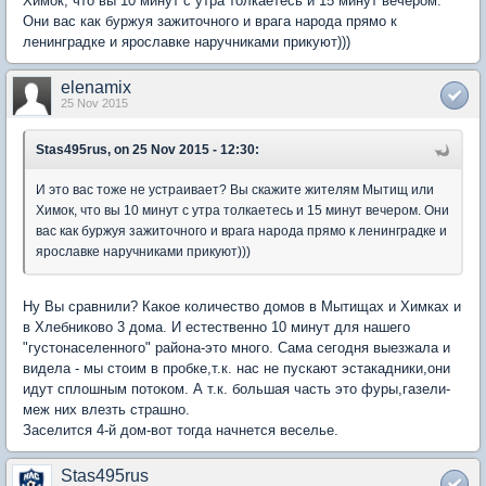
Химок, что вы 10 минут с утра толкаетесь и 15 минут вечером.
Они вас как буржуя зажиточного и врага народа прямо к
ленинградке и ярославке наручниками прикуют)))
elenamix
25 Nov 2015
Stas495rus, on 25 Nov 2015 - 12:30:
И это вас тоже не устраивает? Вы скажите жителям Мытищ или
Химок, что вы 10 минут с утра толкаетесь и 15 минут вечером. Они
вас как буржуя зажиточного и врага народа прямо к ленинградке и
ярославке наручниками прикуют)))
Ну Вы сравнили? Какое количество домов в Мытищах и Химках и
в Хлебниково 3 дома. И естественно 10 минут для нашего
"густонаселенного" района-это много. Сама сегодня выезжала и
видела - мы стоим в пробке,т.к. нас не пускают эстакадники,они
идут сплошным потоком. А т.к. большая часть это фуры,газели-
меж них влезть страшно.
Заселится 4-й дом-вот тогда начнется веселье.
Stas495rus