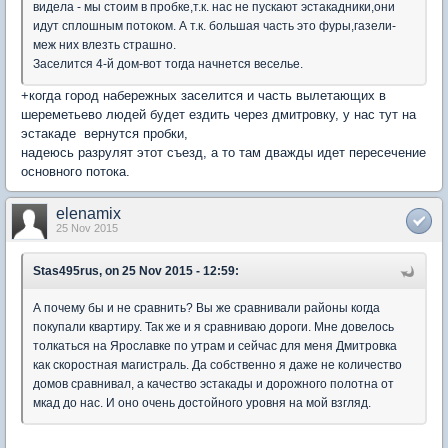
видела - мы стоим в пробке,т.к. нас не пускают эстакадники,они
идут сплошным потоком. А т.к. большая часть это фуры,газели-
меж них влезть страшно.
Заселится 4-й дом-вот тогда начнется веселье.
+когда город набережных заселится и часть вылетающих в
шереметьево людей будет ездить через дмитровку, у нас тут на
эстакаде вернутся пробки,
надеюсь разрулят этот съезд, а то там дважды идет пересечение
основного потока.
elenamix
25 Nov 2015
Stas495rus, on 25 Nov 2015 - 12:59:
А почему бы и не сравнить? Вы же сравнивали районы когда
покупали квартиру. Так же и я сравниваю дороги. Мне довелось
толкаться на Ярославке по утрам и сейчас для меня Дмитровка
как скоростная магистраль. Да собственно я даже не количество
домов сравнивал, а качество эстакады и дорожного полотна от
мкад до нас. И оно очень достойного уровня на мой взгляд.