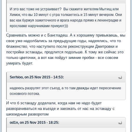
И это вас тоже не устраивает? Вы скажите жителям Мытищ или
Химок, что вы 10 минут с утра толкаетесь и 15 минут вечером. Они
вас как буржуя зажиточного и врага народа прямо к ленинградке и
ярославке наручниками прикуют)))
Сравнивать можно и с Бангладеш. А к хорошему привыкаешь, мы
свое уже надолбались за предыдущие годы, надеялись, что то
блаженство, что наступило после реконструкции Дмитровки и
постройки эстакады, продлится подольше. К тому же сейчас это
только цветочки, а вот как пойдут зимние пробки - все совсем
умирать будет.
Serhioo, on 25 Nov 2015 - 14:53:
надеюсь разрулят этот съезд, а то там дважды идет пересечение
основного потока.
И что б эстакаду доделали, когда нам не надо будет
разворачиваться на въезде и заезжать от нас на эстакаду с
шизоидным разворотом
od1n, on 25 Nov 2015 - 18:25: