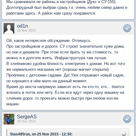
Мы сравнивали не районы,а застройщиков (Дукс и СУ-155).
Долгопрудный был выбран сразу,т.к. очень любим север давно и
работаем здесь. А район нам сразу понравился.
od1n
25 Nov 2015
Ой, какое интересное обсуждение. Отпишусь.
Про застройщиков и дороги. СУ строит значительно хуже дома,
но они и дешевле. При этом если брать ту же стоимость, то
можно и в долгопе взять. Инфраструктура там лучше.
В хлебниково удобна близость электричек к домам. Но вот того
же нормального магазина нет (хорошо магнит открыли)
Проблема с детскими садами. Да! Уже открывают новый садик,
но хорошего в нём мало на данный момент.
Время до моста напрямую зависит есть ли кто-то, кто... боится
влезать в поток или нету. Если все идут через одну машину на
слиянии дорог, то проехать можно быстро при любом кол-ве
машин.
SergeAS
25 Nov 2015
Stas495rus, on 25 Nov 2015 - 12:30: