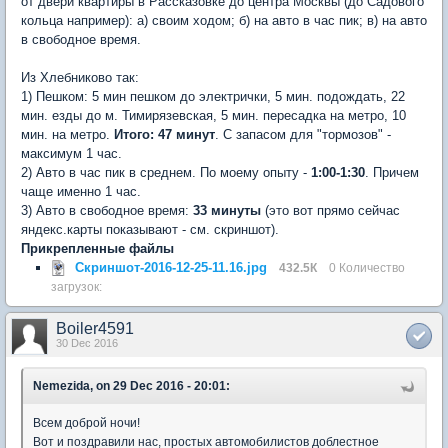
от двери квартиры в Рассказовке до центра Москвы (до Садового
кольца например): а) своим ходом; б) на авто в час пик; в) на авто
в свободное время.
Из Хлебниково так:
1) Пешком: 5 мин пешком до электрички, 5 мин. подождать, 22
мин. езды до м. Тимирязевская, 5 мин. пересадка на метро, 10
мин. на метро.
Итого: 47 минут
. С запасом для "тормозов" -
максимум 1 час.
2) Авто в час пик в среднем. По моему опыту -
1:00-1:30
. Причем
чаще именно 1 час.
3) Авто в свободное время:
33 минуты
(это вот прямо сейчас
яндекс.карты показывают - см. скриншот).
Прикрепленные файлы
Скриншот-2016-12-25-11.16.jpg
432.5К
0 Количество
загрузок:
Boiler4591
30 Dec 2016
Nemezida, on 29 Dec 2016 - 20:01:
Всем доброй ночи!
Вот и поздравили нас, простых автомобилистов доблестное