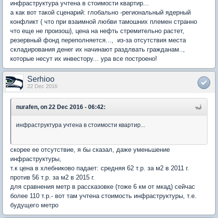
инфраструктура учтена в стоимости квартир...
а как вот такой сценарий: глобально -региональный ядерный
конфликт ( что при взаимной любви тамошних племен странно
что еще не произош), цена на нефть стремительно растет,
резервный фонд переполняется..., из-за отсутствия места
складирования денег их начинают раздлвать гражданам..,
которые несут их инвестору... ура все построено!
Serhioo
22 Dec 2016
nurafen, on 22 Dec 2016 - 06:42:
инфраструктура учтена в стоимости квартир...
скорее ее отсутствие, я бы сказал, даже уменьшение
инфраструктуры,
т.к цена в хлебниково падает: средняя 62 т.р. за м2 в 2011 г.
против 56 т.р. за м2 в 2015 г.
для сравнения метр в рассказовке (тоже 6 км от мкад) сейчас
более 110 т.р.- вот там учтена стоимость инфраструктуры, т.е.
будущего метро