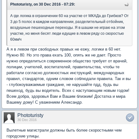
Phototuristy, on 30 Dec 2016 - 07:29:
А где логика в ограничении 60 на участке от МКАДа до Грибков? От
3 до 5 полос в каждом направлении, разделительный отбойник,
воздушные пешеходные переходы. Я в шашки не играю на этом
участке, но меня бесят люди едущие в левом ряду со скоростью
60км/ч
А я в левом при свободных правых не езжу, логики в 60 нет.
Нужно 80. Но это права ехать 100, опять же не дает. Просто
нужно определиться современное общество требует от врачей,
полиции, учителей, воспитателей, правительства, чтобы те
работали согласно должностных инструкций, международных
правил, стандартов, одним словом соблюдали правила. Так и вы
- глубокоуважаемые граждане, не нарушайте пдд, будь вы
пешеход, будь вы водитель. Всех с наступающим новым годом!
Всем добра, здоровья Вам и Вашим близким! Достатка и мира
Вашему дому! С уважением Александр.
Phototuristy
30 Dec 2016
Вылетные магистрали должны быть более скоростными чем
городские улицы.