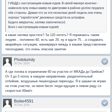
ГИБДД с наступающим новым годом. В своей манере конечно -
навесили кучу новых камер по дмитровке в районе долгих прудов в
обе стороны. Думаю что за эти несколько дней/ недель они очень
хорошо "заработали" денежных средств на штрафах.
Будьте аккуратны, халява закончилась!)
Всех с наступающим новым годом!)
а какая хвлява простите? За 120 лететь? Я поражаюсь таким
людям....положено 60, есть шаг 20, ну и едьте 75....а создавать
аварийную ситуацию, маневрируя между в вашем представлении
тихоходами, это очень опасное занятие.
Phototuristy
30 Dec 2016
А где логика в ограничении 60 на участке от МКАДа до Грибков?
От 3 до 5 полос в каждом направлении, разделительный
отбойник, воздушные пешеходные переходы. Я в шашки не играю
на этом участке, но меня бесят люди едущие в левом ряду со
скоростью 60км/ч
Boiler4591
30 Dec 2016