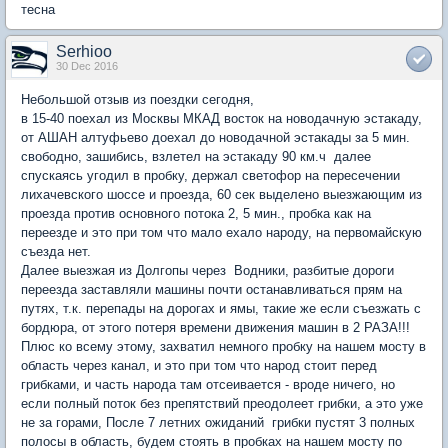
тесна
Serhioo
30 Dec 2016
Небольшой отзыв из поездки сегодня,
в 15-40 поехал из Москвы МКАД восток на новодачную эстакаду,
от АШАН алтуфьево доехал до новодачной эстакады за 5 мин.
свободно, зашибись, взлетел на эстакаду 90 км.ч далее
спускаясь угодил в пробку, держал светофор на пересечении
лихачевского шоссе и проезда, 60 сек выделено выезжающим из
проезда против основного потока 2, 5 мин., пробка как на
переезде и это при том что мало ехало народу, на первомайскую
съезда нет.
Далее выезжая из Долгопы через Водники, разбитые дороги
переезда заставляли машины почти останавливаться прям на
путях, т.к. перепады на дорогах и ямы, такие же если съезжать с
бордюра, от этого потеря времени движения машин в 2 РАЗА!!!
Плюс ко всему этому, захватил немного пробку на нашем мосту в
область через канал, и это при том что народ стоит перед
грибками, и часть народа там отсеивается - вроде ничего, но
если полный поток без препятствий преодолеет грибки, а это уже
не за горами, После 7 летних ожиданий грибки пустят 3 полных
полосы в область, будем стоять в пробках на нашем мосту по