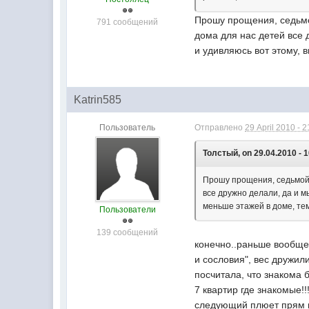
Прошу прощения, седьмой
791 сообщений
дома для нас детей все 
и удивляюсь вот этому, 
Katrin585
Пользователь
Отправлено
29 April 2010 - 2
Толстый, on 29.04.2010 - 1
Прошу прощения, седьмой д
все дружно делали, да и м
меньше этажей в доме, те
Пользователи
139 сообщений
конечно..раньше вообще
и сословия", вес дружили
посчитала, что знакома б
7 квартир где знакомые!!
следующий плюет прям во