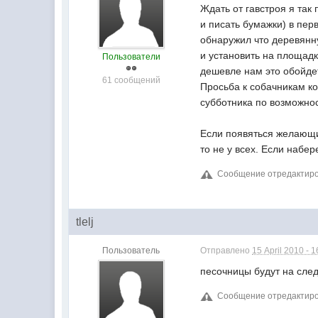
Ждать от гавстроя я так 
и писать бумажки) в пер
обнаружил что деревянн
и установить на площадк
Пользователи
дешевле нам это обойдет
61 сообщений
Просьба к собачникам к
субботника по возможнос
Если появяться желающи
то не у всех. Если набе
Сообщение отредактировал
tlelj
Пользователь
Отправлено
15 April 2010 - 1
песочницы будут на след
Сообщение отредактировал