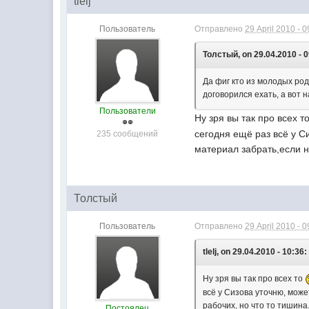
tlelj
Пользователь
Отправлено
29 April 2010 - 0
Толстый, on 29.04.2010 - 0
Да фиг кто из молодых род
договорился ехать, а вот 
Пользователи
Ну зря вы так про всех т
сегодня ещё раз всё у С
235 сообщений
материал забрать,если н
Толстый
Пользователь
Отправлено
29 April 2010 - 0
tlelj, on 29.04.2010 - 10:36:
Ну зря вы так про всех то
всё у Сизова уточню, може
рабочих, но что то тишина
Постоялец