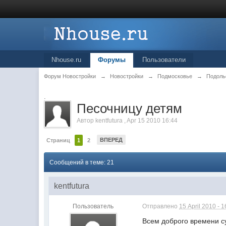
Nhouse.ru
Форумы
Пользователи
Форум Новостройки
→
Новостройки
→
Подмосковье
→
Подоль
.
Песочницу детям
Автор
kentfutura
,
Apr 15 2010 16:44
ВПЕРЕД
Страниц
1
2
Сообщений в теме: 21
kentfutura
Пользователь
Отправлено
15 April 2010 - 1
Всем доброго времени су