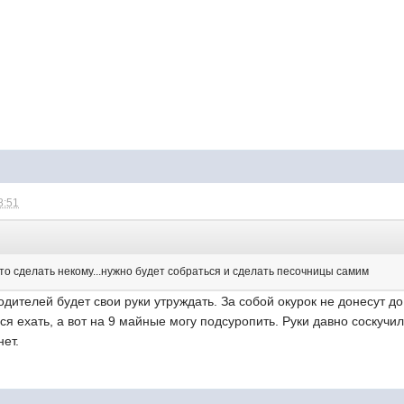
8:51
о сделать некому...нужно будет собраться и сделать песочницы самим
одителей будет свои руки утруждать. За собой окурок не донесут до
я ехать, а вот на 9 майные могу подсуропить. Руки давно соскучил
нет.