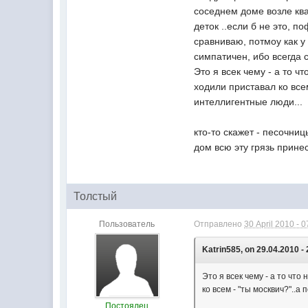
соседнем доме возле ква
деток ..если б не это, п
сравниваю, потмоу как у
симпатичен, ибо всегда 
Это я всек чему - а то ч
ходили приставал ко всем
интеллигентные люди...
кто-то скажет - песочниц
дом всю эту грязь принесе
Толстый
Пользователь
Отправлено
30 April 2010 - 0
Katrin585, on 29.04.2010 - 
Это я всек чему - а то чт
ко всем - "ты москвич?"..а
Постоялец