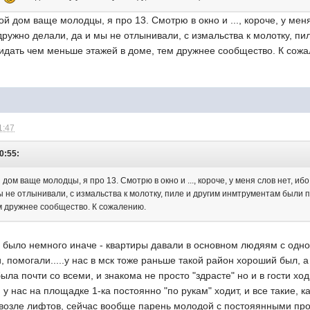
 дом ваще молодцы, я про 13. Смотрю в окно и ..., короче, у меня 
дружно делали, да и мы не отлынивали, с измальства к молотку, 
видать чем меньше этажей в доме, тем дружнее сообщество. К сож
1:47
0:55:
ом ваще молодцы, я про 13. Смотрю в окно и ..., короче, у меня слов нет, ибо
ы не отлынивали, с измальства к молотку, пиле и другим инмтрументам были 
м дружнее сообщество. К сожалению.
 было немного иначе - квартиры давали в основном людяям с одно
, помогали.....у нас в мск тоже раньше такой район хороший был, а
ыла почти со всеми, и знакома не просто "здрасте" но и в гости ходи
! у нас на площадке 1-ка постоянно "по рукам" ходит, и все такие, к
зле лифтов, сейчас вообще парень молодой с постояянными прости