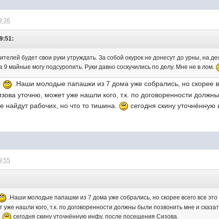
9:36
9:51:
ителей будет свои руки утруждать. За собой окурок не донесут до урны, на д
на 9 майные могу подсуропить. Руки давно соскучились по делу. Мне не в лом.
о
.Наши молодые папашки из 7 дома уже собрались, но скорее вс
изова уточню, может уже нашли кого, т.к. по договоренности должны
е найдут рабочих, но что то тишина.
сегодня скину уточнённую 
9:55
.Наши молодые папашки из 7 дома уже собрались, но скорее всего все это
т уже нашли кого, т.к. по договоренности должны были позвонить мне и сказа
.
сегодня скину уточнённую инфу, после посещения Сизова.