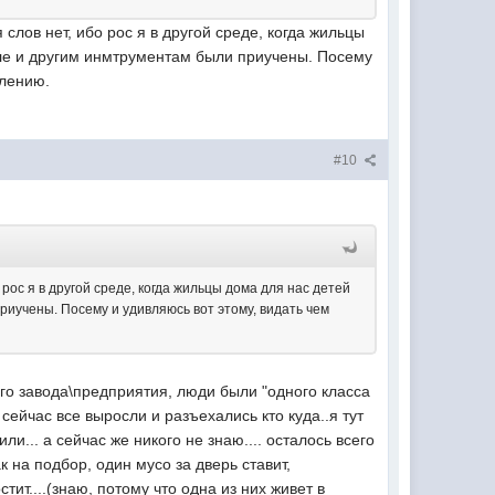
слов нет, ибо рос я в другой среде, когда жильцы
пиле и другим инмтрументам были приучены. Посему
алению.
#10
 рос я в другой среде, когда жильцы дома для нас детей
приучены. Посему и удивляюсь вот этому, видать чем
го завода\предприятия, люди были "одного класса
 сейчас все выросли и разъехались кто куда..я тут
ли... а сейчас же никого не знаю.... осталось всего
ак на подбор, один мусо за дверь ставит,
т....(знаю, потому что одна из них живет в