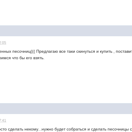
2:05
енных песочниц((( Предлагаю все таки скинуться и купить , постав
имся что бы его взять.
7:41
сто сделать некому...нужно будет собраться и сделать песочницы