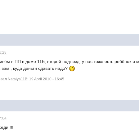
6:28
вём в ПП в доме 11Б, второй подъезд, у нас тоже есть ребёнок и м
 вам , куда деньги сдавать надо?
л Natalya11B: 19 April 2010 - 16:45
7:04
еди !!!