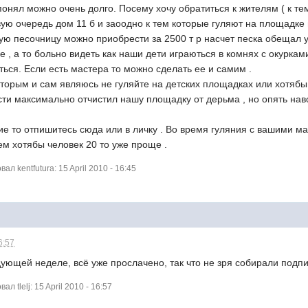
понял можно очень долго. Посему хочу обратиться к жителям ( к тем
вую очередь дом 11 б и заоодно к тем которые гуляют на площадк
ую песочницу можно приобрести за 2500 т р насчет песка обещал 
е , а то больно видеть как наши дети играються в комнях с окурка
ься. Если есть мастера то можно сделать ее и самим .
оторым и сам являюсь не гуляйте на детских площадках или хотяб
ти максимально отчистил нашу площадку от дерьма , но опять нав
е то отпишитесь сюда или в личку . Во время гуляния с вашими м
рем хотябы человек 20 то уже проще .
 kentfutura: 15 April 2010 - 16:45
6:57
ующей неделе, всё уже прослачено, так что не зря собирали подп
 tlelj: 15 April 2010 - 16:57