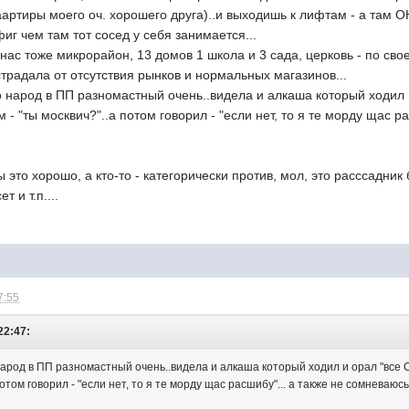
артиры моего оч. хорошего друга)..и выходишь к лифтам - а там ОН
офиг чем там тот сосед у себя занимается...
 нас тоже микрорайон, 13 домов 1 школа и 3 сада, церковь - по сво
страдала от отсутствия рынков и нормальных магазинов...
то народ в ПП разномастный очень..видела и алкаша который ходил и
 - "ты москвич?"..а потом говорил - "если нет, то я те морду щас р
ы это хорошо, а кто-то - категорически против, мол, это расссадник
т и т.п....
7:55
22:47:
о народ в ПП разномастный очень..видела и алкаша который ходил и орал "все С
 потом говорил - "если нет, то я те морду щас расшибу"... а также не сомневаю