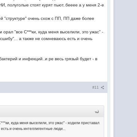
И, полуголые стоят курят пьют..бееее а у меня 2-е
ей "структуре" очень схож с ПП, ПП даже более
 орал "все С***ки, куда меня выселили, это ужас" -
асшибу"... а также не сомневаюсь есть и очень
 бактерий и инфекций..и ре весь грязый будет - в
#11
***ки, куда меня выселили, это ужас" - ходили приставал
сь есть и очень интеллигентные люди...