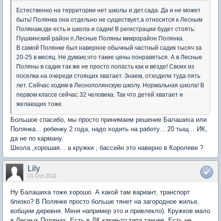
Естественно на территории нет школы и дет.сада. Да и не может
быть! Полянка она отдельно не существует,а относится к Лесным
Полянам,где есть и школа и садик! В регистрации будет стоять:
Пушкинский район п.Лесные Поляны микрорайон Полянка.
В самой Полянке был наверное обычный частный садик тысяч за
20-25 в месяц. Не думаю,что такие цены понравяться. А в Лесные
Поляны в садик так же не просто попасть как и везде! Своих из
поселка на очереди стоящих хватает. Знаем, отходили туда пять
лет. Сейчас ходим в Леснополянскую школу. Нормальная школа! В
первом классе сейчас 32 человека. Так что детей хватает и
желающих тоже.
Большое спасибо, мы просто принимаем решение Балашиха или
Полянка... ребенку 2 года, надо ходить на работу... 20 тыщ .. ИК,
да не по карману.
Школа ,хорошая... а кружки , бассейн это наверно в Королеве ?
Lily
01 Oct 2011
Ну Балашиха тоже хорошо. А какой там вариант, транспорт
близко? В Полянке просто больше тянет на загородное жилье,
вобщем деревня. Меня например это и привлекло). Кружков мало
в Лесных Полянах. Есть в ДК какие-то,типа танцев. Есть не