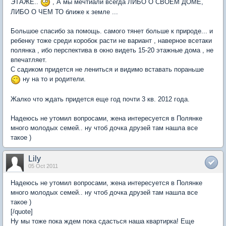
ЭТАЖЕ..
, А мы мечтиали всегда ЛИБО О СВОЕМ ДОМЕ,
ЛИБО О ЧЕМ ТО ближе к земле ...
Большое спасибо за помощь. самого тянет больше к природе... и
ребенку тоже среди коробок расти не вариант , наверное всетаки
полянка , ибо перспектива в окно видеть 15-20 этажные дома , не
впечатляет.
С садиком придется не лениться и видимо вставать пораньше
ну на то и родители.
Жалко что ждать придется еще год почти 3 кв. 2012 года.
Надеюсь не утомил вопросами, жена интересуется в Полянке
много молодых семей.. ну чтоб дочка друзей там нашла все
такое )
Lily
05 Oct 2011
Надеюсь не утомил вопросами, жена интересуется в Полянке
много молодых семей.. ну чтоб дочка друзей там нашла все
такое )
[/quote]
Ну мы тоже пока ждем пока сдасться наша квартирка! Еще