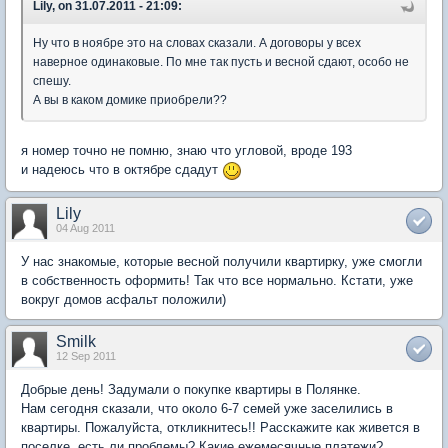
Lily, on 31.07.2011 - 21:09:
Ну что в ноябре это на словах сказали. А договоры у всех
наверное одинаковые. По мне так пусть и весной сдают, особо не
спешу.
А вы в каком домике приобрели??
я номер точно не помню, знаю что угловой, вроде 193
и надеюсь что в октябре сдадут
Lily
04 Aug 2011
У нас знакомые, которые весной получили квартирку, уже смогли
в собственность оформить! Так что все нормально. Кстати, уже
вокруг домов асфальт положили)
Smilk
12 Sep 2011
Добрые день! Задумали о покупке квартиры в Полянке.
Нам сегодня сказали, что около 6-7 семей уже заселились в
квартиры. Пожалуйста, откликнитесь!! Расскажите как живется в
поселке, есть ли проблемы? Какие ежемесячные платежи?