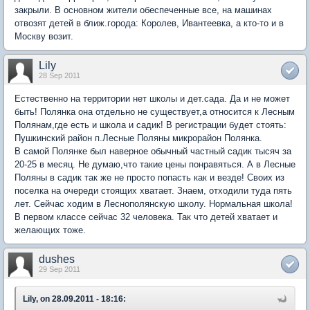
закрыли. В основном жители обеспеченные все, на машинах
отвозят детей в ближ.города: Королев, Ивантеевка, а кто-то и в
Москву возит.
Lily
28 Sep 2011
Естественно на территории нет школы и дет.сада. Да и не может
быть! Полянка она отдельно не существует,а относится к Лесным
Полянам,где есть и школа и садик! В регистрации будет стоять:
Пушкинский район п.Лесные Поляны микрорайон Полянка.
В самой Полянке был наверное обычный частный садик тысяч за
20-25 в месяц. Не думаю,что такие цены понравяться. А в Лесные
Поляны в садик так же не просто попасть как и везде! Своих из
поселка на очереди стоящих хватает. Знаем, отходили туда пять
лет. Сейчас ходим в Леснополянскую школу. Нормальная школа!
В первом классе сейчас 32 человека. Так что детей хватает и
желающих тоже.
dushes
29 Sep 2011
Lily, on 28.09.2011 - 18:16: