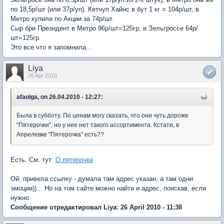
по 18,5р/шт (или 37р/уп). Кетчуп Хайнс в бут 1 кг = 104р/шт, в
Метро купили по Акции за 74р/шт.
Сыр бри Президент в Метро 96р/шт=125гр, в Зельгроссе 64р/
шт=125гр.
Это все что я запомнила...
Liya
26 Apr 2010
afaolga, on 26.04.2010 - 12:27:
Была в субботу. По ценам могу сказать, что они чуть дороже
"Пятерочки", но у нее нет такого ассортимента. Кстати, в
Апрелевке "Пятерочка" есть??
Есть. См. тут:
О пятерочке
Ой, привела ссылку - думала там адрес указан, а там одни
эмоции))... Но на том сайте можно найти и адрес, поискав, если
нужно.
Сообщение отредактировал Liya: 26 April 2010 - 11:38