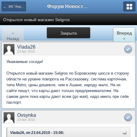
Форум Новостройки
← ЖК "Апрелевский". Архив.
Открылся новый магазин Selgros
«
Закрыта
Вперед
Назад
»
Vlada26
23 Apr 2010
Уважаемые соседи!
Открылся новый магазин Selgros по Боровскому шоссе в сторону
области на уровне поворота на Рассказовку, система карточная,
типа Metro, цены дешевле, чем в Ашане, народу мало. На их
сайте пишут, что карты дают только предпринимателям. На
самом деле пока карты дают всем (до мая), надо иметь при себе
паспорт.
Ovsynka
23 Apr 2010
Vlada26, on 23.04.2010 - 15:06: