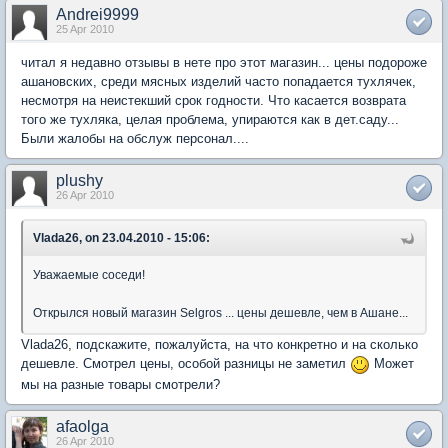
Andrei9999
25 Apr 2010
читал я недавно отзывы в нете про этот магазин... цены подороже
ашановских, среди мясных изделий часто попадается тухлячек,
несмотря на неистекший срок годности. Что касается возврата
того же тухляка, целая проблема, упираются как в дет.саду...
Были жалобы на обслуж персонал....
plushy
26 Apr 2010
Vlada26, on 23.04.2010 - 15:06:
Уважаемые соседи!
Открылся новый магазин Selgros ... цены дешевле, чем в Ашане...
Vlada26, подскажите, пожалуйста, на что конкретно и на сколько
дешевле. Смотрел цены, особой разницы не заметил
Может
мы на разные товары смотрели?
afaolga
26 Apr 2010