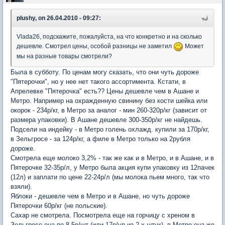
plushy, on 26.04.2010 - 09:27:
Vlada26, подскажите, пожалуйста, на что конкретно и на сколько
дешевле. Смотрел цены, особой разницы не заметил
Может
мы на разные товары смотрели?
Была в субботу. По ценам могу сказать, что они чуть дороже
"Пятерочки", но у нее нет такого ассортимента. Кстати, в
Апрелевке "Пятерочка" есть?? Цены дешевле чем в Ашане и
Метро. Например на охражденную свинину без кости шейка или
окорок - 234р/кг, в Метро за аналог - мин 260-320р/кг (зависит от
размера упаковки). В Ашане дешевле 300-350р/кг не найдешь.
Подсели на индейку - в Метро голень охлажд. купили за 170р/кг,
в Зельгросе - за 124р/кг, а филе в Метро только на 2рубля
дороже.
Смотрела еще молоко 3,2% - так же как и в Метро, и в Ашане, и в
Пятерочке 32-35р/л, у Метро была акция купи упаковку из 12пачек
(12л) и заплати по цене 22-24р/л (мы молока пьем много, так что
взяли).
Яблоки - дешевле чем в Метро и в Ашане, но чуть дороже
Пятерочки 60р/кг (не польские).
Сахар не смотрела. Посмотрела еще на горчицу с хреном в
Зельгросе она по 8,5р/шт (или 17р/уп.из 2-х штук), в Метро она же