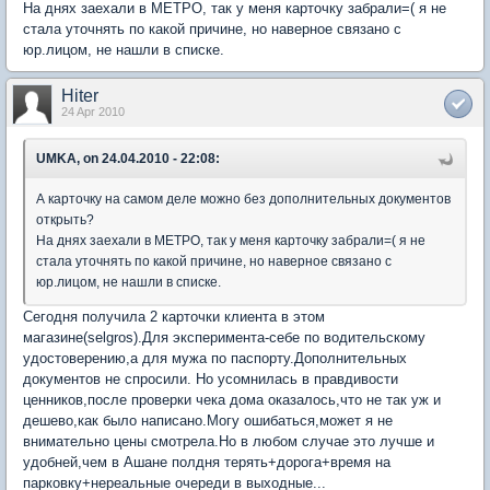
На днях заехали в МЕТРО, так у меня карточку забрали=( я не
стала уточнять по какой причине, но наверное связано с
юр.лицом, не нашли в списке.
Hiter
24 Apr 2010
UMKA, on 24.04.2010 - 22:08:
А карточку на самом деле можно без дополнительных документов
открыть?
На днях заехали в МЕТРО, так у меня карточку забрали=( я не
стала уточнять по какой причине, но наверное связано с
юр.лицом, не нашли в списке.
Сегодня получила 2 карточки клиента в этом
магазине(selgros).Для эксперимента-себе по водительскому
удостоверению,а для мужа по паспорту.Дополнительных
документов не спросили. Но усомнилась в правдивости
ценников,после проверки чека дома оказалось,что не так уж и
дешево,как было написано.Могу ошибаться,может я не
внимательно цены смотрела.Но в любом случае это лучше и
удобней,чем в Ашане полдня терять+дорога+время на
парковку+нереальные очереди в выходные...