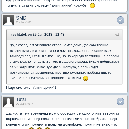
то пусть ставят систему "антипаника" хотя-бы
SMD
25 Jan 2013
mechtatel, on 25 Jan 2013 - 12:48:
Да, в соседнем от вашего строящемся доме, где собственно
квартирку мы и ждем, немного другая схема организации входа.
Там подъезды хоть и сквозные, но на черную лестницу на первом
этаже можно попасть и с того и с другого входа. Будем добиваться
от УК закрывать сквозную дверь наглухо, а если будут
мотивировать нарушением противопожарных требований, то
пусть ставят систему "антипаника" хотя-бы
Надо систему "Антинарики")
Tutsi
27 Jan 2013
Да, уж, а тем временем муж с соседом сегодня опять выгоняли
наркоманов из подъезда, ключ не смогли у них отобрать, надо
ключи что ли поменять всем на домофоне, прям и не знаю что