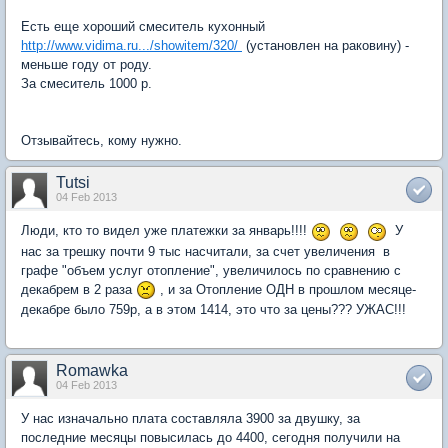
Есть еще хороший смеситель кухонный
http://www.vidima.ru.../showitem/320/
(установлен на раковину) -
меньше году от роду.
За смеситель 1000 р.
Отзывайтесь, кому нужно.
Tutsi
04 Feb 2013
Люди, кто то видел уже платежки за январь!!!!
У
нас за трешку почти 9 тыс насчитали, за счет увеличения в
графе "объем услуг отопление", увеличилось по сравнению с
декабрем в 2 раза
, и за Отопление ОДН в прошлом месяце-
декабре было 759р, а в этом 1414, это что за цены??? УЖАС!!!
Romawka
04 Feb 2013
У нас изначально плата составляла 3900 за двушку, за
последние месяцы повысилась до 4400, сегодня получили на