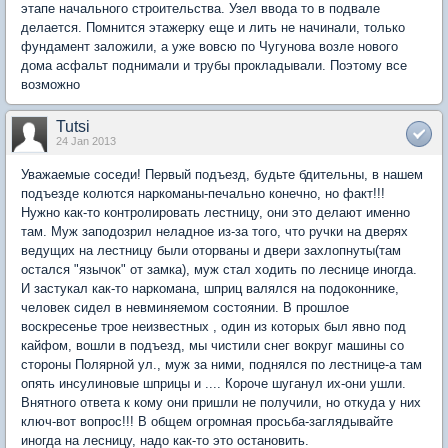
этапе начального строительства. Узел ввода то в подвале
делается. Помнится этажерку еще и лить не начинали, только
фундамент заложили, а уже вовсю по Чугунова возле нового
дома асфальт поднимали и трубы прокладывали. Поэтому все
возможно
Tutsi
24 Jan 2013
Уважаемые соседи! Первый подъезд, будьте бдительны, в нашем
подъезде колются наркоманы-печально конечно, но факт!!!
Нужно как-то контролировать лестницу, они это делают именно
там. Муж заподозрил неладное из-за того, что ручки на дверях
ведущих на лестницу были оторваны и двери захлопнуты(там
остался "язычок" от замка), муж стал ходить по леснице иногда.
И застукал как-то наркомана, шприц валялся на подоконнике,
человек сидел в невминяемом состоянии. В прошлое
воскресенье трое неизвестных , один из которых был явно под
кайфом, вошли в подъезд, мы чистили снег вокруг машины со
стороны Полярной ул., муж за ними, поднялся по лестнице-а там
опять инсулиновые шприцы и .... Короче шуганул их-они ушли.
Внятного ответа к кому они пришли не получили, но откуда у них
ключ-вот вопрос!!! В общем огромная просьба-заглядывайте
иногда на лесницу, надо как-то это остановить.