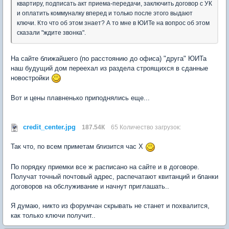
квартиру, подписать акт приема-передачи, заключить договор с УК
и оплатить коммуналку вперед и только после этого выдают
ключи. Кто что об этом знает? А то мне в ЮИТе на вопрос об этом
сказали "ждите звонка".
На сайте ближайшего (по расстоянию до офиса) "друга" ЮИТа
наш будущий дом переехал из раздела строящихся в сданные
новостройки
Вот и цены плавненько приподнялись еще...
credit_center.jpg
187.54К
65 Количество загрузок:
Так что, по всем приметам близится час Х
По порядку приемки все ж расписано на сайте и в договоре.
Получат точный почтовый адрес, распечатают квитанций и бланки
договоров на обслуживание и начнут приглашать..
Я думаю, никто из форумчан скрывать не станет и похвалится,
как только ключи получит..