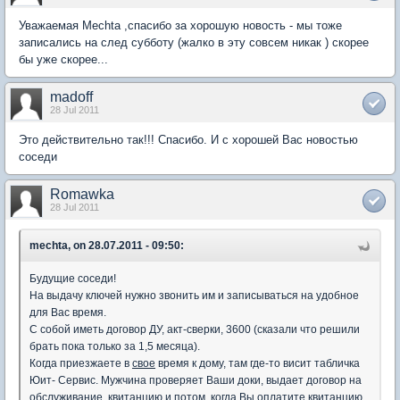
Уважаемая Mechta ,спасибо за хорошую новость - мы тоже
записались на след субботу (жалко в эту совсем никак ) скорее
бы уже скорее...
madoff
28 Jul 2011
Это действительно так!!! Спасибо. И с хорошей Вас новостью
соседи
Romawka
28 Jul 2011
mechta, on 28.07.2011 - 09:50:
Будущие соседи!
На выдачу ключей нужно звонить им и записываться на удобное
для Вас время.
С собой иметь договор ДУ, акт-сверки, 3600 (сказали что решили
брать пока только за 1,5 месяца).
Когда приезжаете в
свое
время к дому, там где-то висит табличка
Юит- Сервис. Мужчина проверяет Ваши доки, выдает договор на
обслуживание, квитанцию и потом, когда Вы оплатите квитанцию,