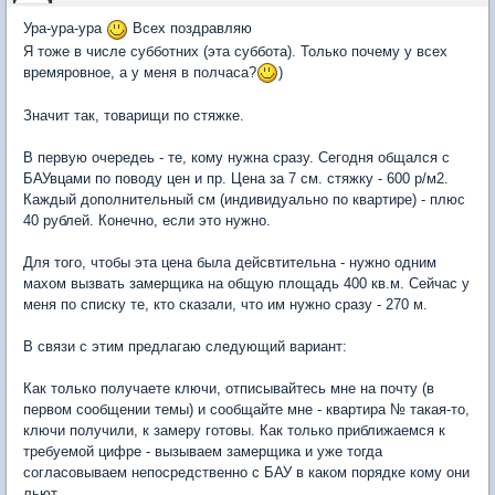
Ура-ура-ура
Всех поздравляю
Я тоже в числе субботних (эта суббота). Только почему у всех
времяровное, а у меня в полчаса?
)
Значит так, товарищи по стяжке.
В первую очередеь - те, кому нужна сразу. Сегодня общался с
БАУвцами по поводу цен и пр. Цена за 7 см. стяжку - 600 р/м2.
Каждый дополнительный см (индивидуально по квартире) - плюс
40 рублей. Конечно, если это нужно.
Для того, чтобы эта цена была дейсвтительна - нужно одним
махом вызвать замерщика на общую площадь 400 кв.м. Сейчас у
меня по списку те, кто сказали, что им нужно сразу - 270 м.
В связи с этим предлагаю следующий вариант:
Как только получаете ключи, отписывайтесь мне на почту (в
первом сообщении темы) и сообщайте мне - квартира № такая-то,
ключи получили, к замеру готовы. Как только приближаемся к
требуемой цифре - вызываем замерщика и уже тогда
согласовываем непосредственно с БАУ в каком порядке кому они
льют.