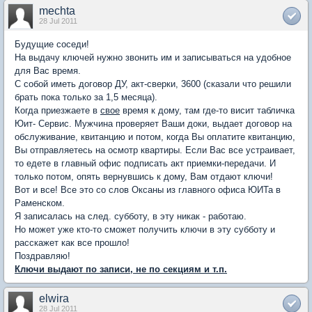
mechta
28 Jul 2011
Будущие соседи!
На выдачу ключей нужно звонить им и записываться на удобное
для Вас время.
С собой иметь договор ДУ, акт-сверки, 3600 (сказали что решили
брать пока только за 1,5 месяца).
Когда приезжаете в
свое
время к дому, там где-то висит табличка
Юит- Сервис. Мужчина проверяет Ваши доки, выдает договор на
обслуживание, квитанцию и потом, когда Вы оплатите квитанцию,
Вы отправляетесь на осмотр квартиры. Если Вас все устраивает,
то едете в главный офис подписать акт приемки-передачи. И
только потом, опять вернувшись к дому, Вам отдают ключи!
Вот и все! Все это со слов Оксаны из главного офиса ЮИТа в
Раменском.
Я записалась на след. субботу, в эту никак - работаю.
Но может уже кто-то сможет получить ключи в эту субботу и
расскажет как все прошло!
Поздравляю!
Ключи выдают по записи, не по секциям и т.п.
elwira
28 Jul 2011