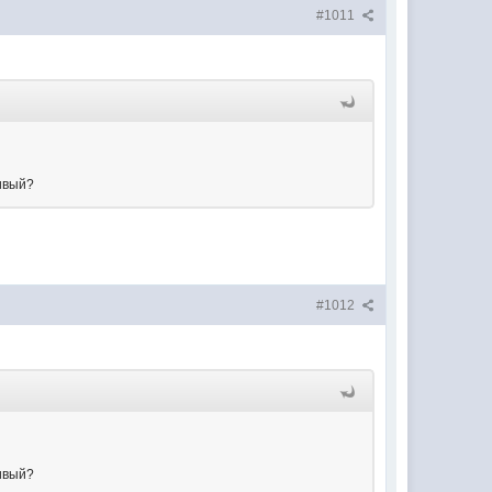
#1011
нивый?
#1012
нивый?