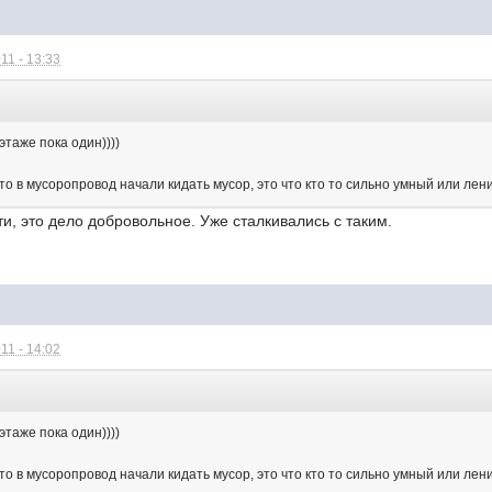
11 - 13:33
этаже пока один))))
что в мусоропровод начали кидать мусор, это что кто то сильно умный или ле
ти, это дело добровольное. Уже сталкивались с таким.
11 - 14:02
этаже пока один))))
что в мусоропровод начали кидать мусор, это что кто то сильно умный или ле