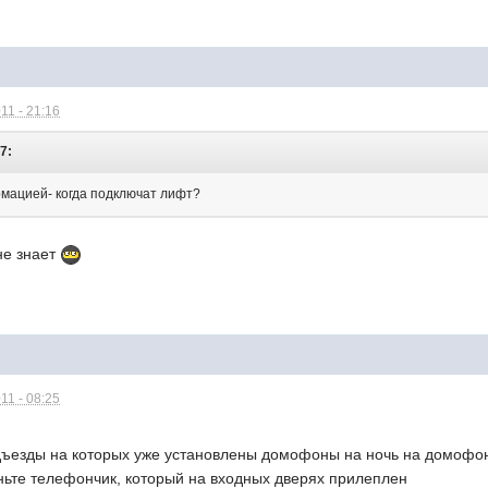
11 - 21:16
07:
мацией- когда подключат лифт?
не знает
11 - 08:25
подъезды на которых уже установлены домофоны на ночь на домофо
 киньте телефончик, который на входных дверях прилеплен