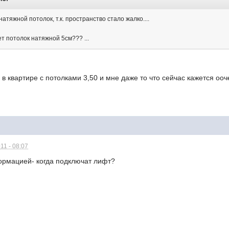
атяжной потолок, т.к. пространство стало жалко....
т потолок натяжной 5см??? ...
в квартире с потолками 3,50 и мне даже то что сейчас кажется оо
11 - 08:07
ормацией- когда подключат лифт?