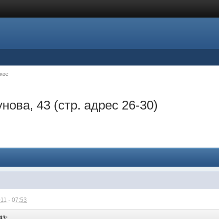
кое
нова, 43 (стр. адрес 26-30)
11 - 07:53
43: