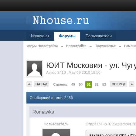
Nhouse.ru
Форумы
Пользователи
Форум Новостройки
→
Новостройки
→
Подмосковье
→
Раменс
.
ЮИТ Московия - ул. Чугу
Автор
2410
,
May 09 2010 19:50
«
НАЗАД
ВПЕРЕД
»
Страниц
49
50
51
52
53
Сообщений в теме: 2436
Romawka
Пользователь
Отправлено
07 September 20
aakrasn, on 6.09.2011 - 21: