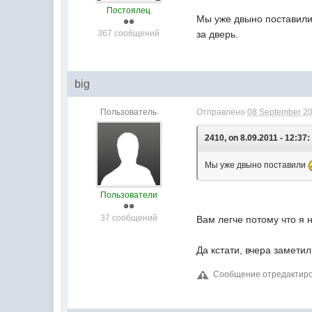
Постоялец
Мы уже двыно поставил
367 сообщений
за дверь.
big
Пользователь
Отправлено
08 September 20
2410, on 8.09.2011 - 12:37:
Мы уже двыно поставили
Пользователи
37 сообщений
Вам легче потому что я н
Да кстати, вчера замети
Сообщение отредактирова